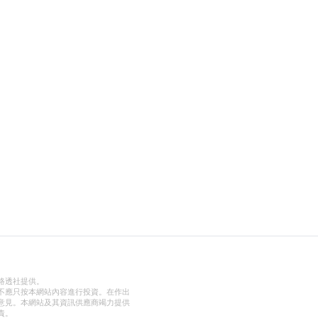
路透社提供。
不應只按本網站內容進行投資。在作出
意見。本網站及其資訊供應商竭力提供
責。