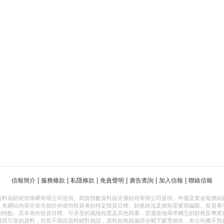
|
|
|
|
|
|
信報簡介
服務條款
私隱條款
免責聲明
廣告查詢
加入信報
聯絡信報
資料由財經智珠網有限公司提供。期貨指數資料由天滙財經有限公司提供。外滙及黃金報價由
，本網站內容亦並非就任何個別投資者的特定投資目標、財務狀況及個別需要而編製。投資者
的特點、其本身的投資目標、可承受的風險程度及其他因素，並適當地尋求獨立的財務及專業
確而可靠的資料，但並不保證資料絕對無誤，資料如有錯漏而令閣下蒙受損失，本公司概不負