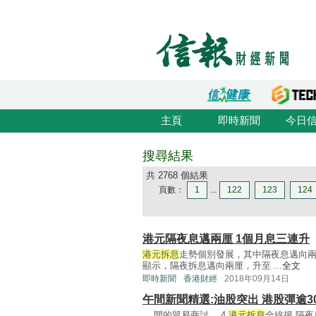
主頁
即時新聞
今日
搜尋結果
共 2768 個結果
頁數：
1
...
122
123
124
港元隔夜息邁兩厘 1個月息三連升
港元拆息
走勢個別發展，其中隔夜息邁向兩
顯示，隔夜拆息邁向兩厘，升至 ...
全文
即時新聞
香港財經
2018年09月14日
午間新聞精選:油股突出 港股彈逾3
... 間的貿易商討。 4.
港元拆息
全線揚 隔夜