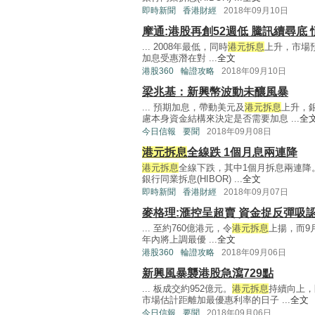
即時新聞
香港財經
2018年09月10日
摩通:港股再創52週低 騰訊續尋底 恒指
... 2008年最低，同時
港元拆息
上升，市場
加息受惠潛在對 ...
全文
港股360
輪證攻略
2018年09月10日
梁兆基：新興幣波動未釀風暴
... 預期加息，帶動美元及
港元拆息
上升，
慮本身資金結構來決定是否需要加息 ...
全
今日信報
要聞
2018年09月08日
港元拆息
全線跌 1個月息兩連降
港元拆息
全線下跌，其中1個月拆息兩連降
銀行同業拆息(HIBOR) ...
全文
即時新聞
香港財經
2018年09月07日
麥格理:滙控呈超賣 資金捉反彈吸
... 至約760億港元，令
港元拆息
上揚，而9
年內將上調最優 ...
全文
港股360
輪證攻略
2018年09月06日
新興風暴襲港股急瀉729點
... 板成交約952億元。
港元拆息
持續向上，
市場估計距離加最優惠利率的日子 ...
全文
今日信報
要聞
2018年09月06日