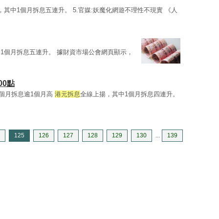
，其中1個月拆息五連升。 5.官媒:妖魔化網遊不理性不現實 《人
1個月拆息五連升。 據財資市場公會網頁顯示，
00點
一個月拆息逾1個月高
港元拆息
全線上揚，其中1個月拆息四連升。
125
126
127
128
129
130
...
139