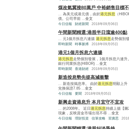
煤改氣冀接80萬戶 中裕銷售目標
... 為美元或港元債，由於
港元拆息
（HIB
債。公司早前 ...
全文
今日信報
財經新聞
2018年09月06日
午間新聞精選:港股半日瀉逾400點
... 元1個月拆息六連揚
港元拆息
走勢個別發
即時新聞
時事脈搏
2018年09月05日
港元1個月拆息六連揚
港元拆息
走勢個別發展，1個月拆息六連升
銀行同業拆息(HIBOR) ...
全文
即時新聞
香港財經
2018年09月05日
新造按息勢先提高減衝擊
... 新造按揭息率。 由於
港元拆息
明顯上升
兌換保證7.85 ...
全文
今日信報
要聞
2018年09月05日
新興走資港息升 本月宜守不宜攻
... 的2008年。 近日
港元拆息
持續上揚【圖
現象，反映資金市場出現不尋 ...
全文
今日信報
理財投資
信筆攻略
習廣思
201
午間新聞精選:港股好淡爭持