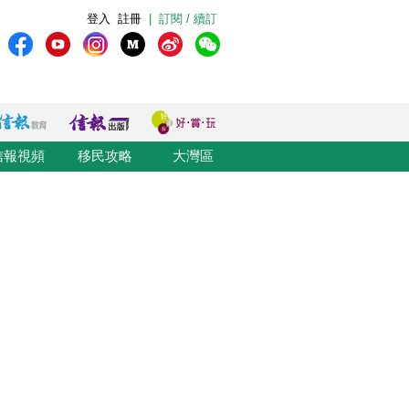
登入
註冊
|
訂閱 / 續訂
信報視頻
移民攻略
大灣區