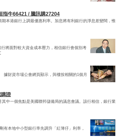
牛66421 / 騰訊購27204
預期本港銀行上調最優惠利率。加息將有利銀行的淨息差變闊，惟
銀行將面對較大資金成本壓力，相信銀行會個別考
文
。 據財資市場公會網頁顯示，與樓按相關的1個月
認購證
月其中一個焦點是美國聯邦儲備局的議息會議。該行相信，銀行業
剛有本地中小型銀行率先調升「紅簿仔」利率，