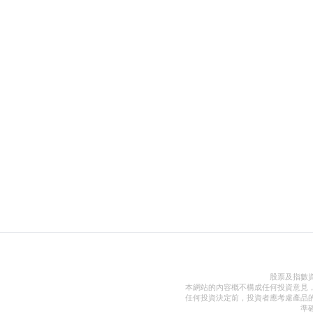
股票及指數
本網站的內容概不構成任何投資意見
任何投資決定前，投資者應考慮產品
準