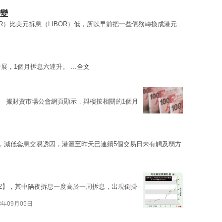
不變
OR）比美元拆息（LIBOR）低，所以早前把一些債務轉換成港元
展，1個月拆息六連升。 ...
全文
。 據財資市場公會網頁顯示，與樓按相關的1個月
，減低套息交易誘因，港滙至昨天已連續5個交易日未有觸及弱方
2】，其中隔夜拆息一度高於一周拆息，出現倒掛
8年09月05日