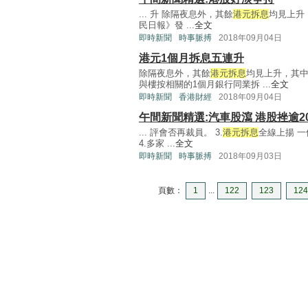
... 升 除隔夜息外，其餘
港元拆息
均見上升
民日報》發 ...
全文
即時新聞
時事脈搏
2018年09月04日
港元1個月拆息五連升
除隔夜息外，其餘
港元拆息
均見上升，其中
與樓按相關的1個月銀行同業拆 ...
全文
即時新聞
香港財經
2018年09月04日
午間新聞精選:汽車股瀉 港股挫逾2
... 評會否再裁員。 3.
港元拆息
全線上揚 
4.多家 ...
全文
即時新聞
時事脈搏
2018年09月03日
頁數：
1
...
122
123
124