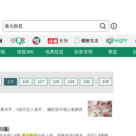
信報
港股360
地產投資
財富管理
專題
125
126
127
128
129
130
...
139
厘水平；1個月息三連升。 據財資市場公會網頁
00點
息升穿1.8厘
港元拆息
全線上揚，隔夜拆息4連升，升至1.8厘樓