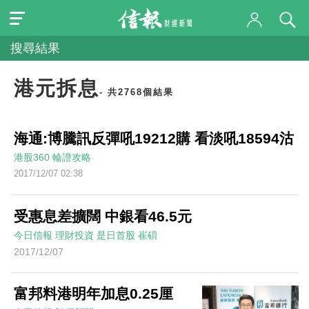
搜尋結果
港元拆息
- 共2768個結果
海通:博騰訊反彈吼19212購 看淡吼18594沽
港股360
輪證攻略
2017/12/07 02:38
受惠息差擴闊 中銀看46.5元
今日信報
理財投資
是日首股
崔碩
2017/12/07
富邦料港明年加息0.25厘