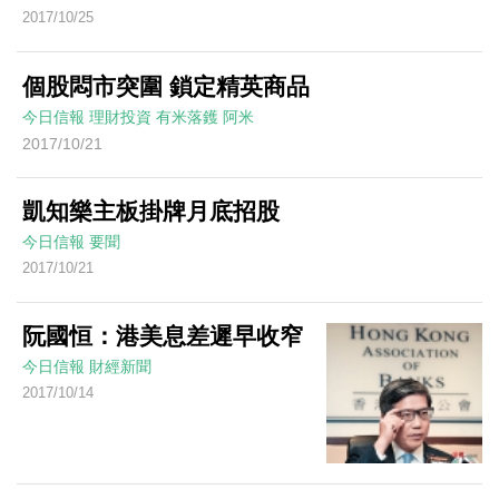
2017/10/25
個股悶市突圍 鎖定精英商品
今日信報
理財投資
有米落鑊
阿米
2017/10/21
凱知樂主板掛牌月底招股
今日信報
要聞
2017/10/21
阮國恒：港美息差遲早收窄
今日信報
財經新聞
2017/10/14