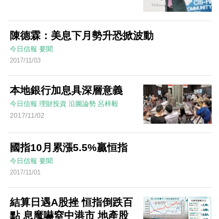
陳德霖：美息下月勢升恐掀波動
今日信報
要聞
2017/11/03
本地銀行加息具深層意義
今日信報
理財投資
沿圖論勢
呂梓毅
2017/11/02
國指10月累漲5.5%贏恒指
今日信報
要聞
2017/11/01
結算日遇A股挫 恒指倒跌百
點 息魔嚇窒中港市 地產股