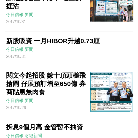
捱沽
今日信報
要聞
2017/10/31
新股吸資 一月HIBOR升越0.73厘
今日信報
要聞
2017/10/31
閱文今起招股 數十頂頭槌飛
搶閘 孖展預訂增至650億 券
商貼息無肉食
今日信報
要聞
2017/10/26
拆息9個月高 金管暫不抽資
今日信報
財經新聞