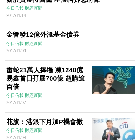
今日信報
財經新聞
2017/11/14
金管發12億外滙基金債券
今日信報
財經新聞
2017/11/09
雷蛇21萬人捧場 凍1240億
易鑫首日孖展700億 超購逾
百倍
今日信報
財經新聞
2017/11/07
花旗：港銀下月加P機會微
今日信報
財經新聞
2017/11/04