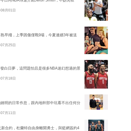
NBA球迷介紹Jeron Smith，不妨先在
年08月01日
早熟早殘，上季因傷僅戰9場，今夏連續3年被送
年07月25日
發白日夢，這問題怕且是很多NBA迷幻想過的景
年07月18日
物姚明的日常作息，跟內地幹部中坑看不出任何分
年07月11日
美元新合約，杜蘭特自由身離開勇士，與籃網簽約4