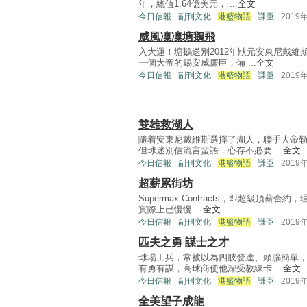
年，總值1.64億美元， ...
全文
今日信報
副刊文化
港籃物語
謙臣
2019
威風凜凜塘鵝飛
入大運！塘鵝送別2012年狀元安東尼戴維
一個大帝的錫安威廉臣，備 ...
全文
今日信報
副刊文化
港籃物語
謙臣
2019
雙雄救湖人
隨着安東尼戴維斯選擇了湖人，聯手大帝
但球迷別信流言蜚語，心存不必要 ...
全文
今日信報
副刊文化
港籃物語
謙臣
2019
超薪累街坊
Supermax Contracts，即超級頂
實際上已慢慢 ...
全文
今日信報
副刊文化
港籃物語
謙臣
2019
匹夫之勇 謀士之才
球場工兵，常被以為四肢發達、頭腦簡單
有勇有謀，高球商使他深受教練卡 ...
全文
今日信報
副刊文化
港籃物語
謙臣
2019
全美望子成龍