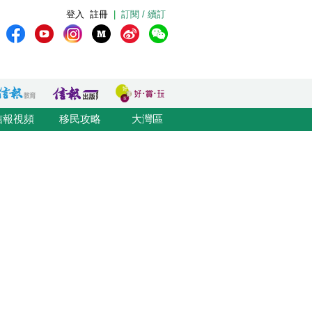
登入
註冊
|
訂閱 / 續訂
信報視頻
移民攻略
大灣區