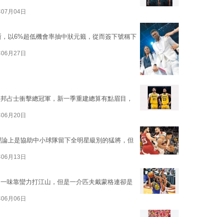
年07月04日
斯，以6%超低機會率抽中狀元籤，從而簽下號稱下
年06月27日
勒邦占士衝擊總冠軍，新一季重建總算有點眉目，
年06月20日
薪合約，理論上是協助中小球隊留下全明星級別的猛將，但
年06月13日
，一味靠蠻力打江山，但是一介匹夫戴蒙格連卻是
年06月06日