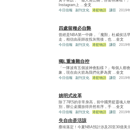
黃子華話：「做人無公關，你食得屎啦！」今日同
Instagram上 ...
全文
今日信報
副刊文化
港籃物語
謙臣
2019
四處留種必自斃
曾經是NBA第一中鋒，「魔獸」杜威侯活
走，相信由巫師改投灰熊後，也 ...
全文
今日信報
副刊文化
港籃物語
謙臣
2019
獨L重逢難自控
「一隊波有五個波神會點樣？」每個人都會
象，現在由火箭為我們化夢為實 ...
全文
今日信報
副刊文化
港籃物語
謙臣
2019
姚明式改革
除了7呎5的非常身高，前中國男籃靈魂人
別，辦公桌擺放得井然有序，手 ...
全文
今日信報
副刊文化
港籃物語
謙臣
2019
失自由是活該
塵埃落定！今夏NBA預計涉及20至30億