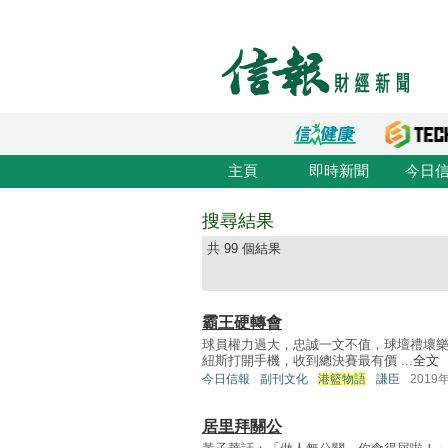
主頁
即時新聞
今日
搜尋結果
共 99 個結果
霸王硬轉會
球員權力過大，忠誠一文不值，球壇禮壞
紐斯打開手機，收到總決賽最有價 ...
全文
今日信報
副刊文化
港籃物語
謙臣
2019
居里拜關公