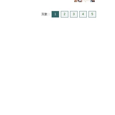
頁數：
1
2
3
4
5