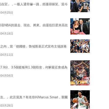
必自宮」，一般人通常嚇一跳，然後得啖笑。當今
年04月25日
形容NBA的過去、現在、將來。由退役巨星米高佐
年04月18日
料之內，當「德國槍」魯域斯基正式宣布主場謝幕
年04月11日
.9分、3.5個籃板和1.3個助攻，何解最近會成為
年04月04日
」此言當真？有名你叫Marcus Smart，塞爾
年03月28日