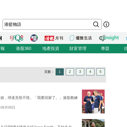
信報
港股360
地產投資
財富管理
專題
頁數：
1
2
3
4
5
樂崩，球迷見怪不怪。「我要回家了。」速龍教練
年08月08日