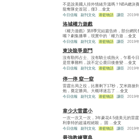
不是說美國人排外情緒升溫嗎？NBA總決賽箭
龍奪隊史首冠，僅3 ...
全文
今日信報
副刊文化
港籃物語
謙臣
2019
洛城權力遊戲
《權力遊戲》第8季完結篇告終，部分網民
嘴？劇集播畢，現實中的「權力遊 ...
全文
今日信報
副刊文化
港籃物語
謙臣
2019
東決龍爭鹿鬥
沒有勒邦占士、沒有騎士或熱火，乍看今
是世事難料，說不定公鹿日後會變 ...
全文
今日信報
副刊文化
港籃物語
謙臣
2019
停一停 窒一窒
雷霆出局之役，比賽剩下17秒，艾米路搶
炮，奠定勝局。大概球迷忘了 ...
全文
今日信報
副刊文化
港籃物語
謙臣
2019
韋少大雷霆小
一次一次又一次，3年豪花4.5億美元的雷
利拿特的超遠程絕殺， 固 ...
全文
今日信報
副刊文化
港籃物語
謙臣
2019
最強教練寶典