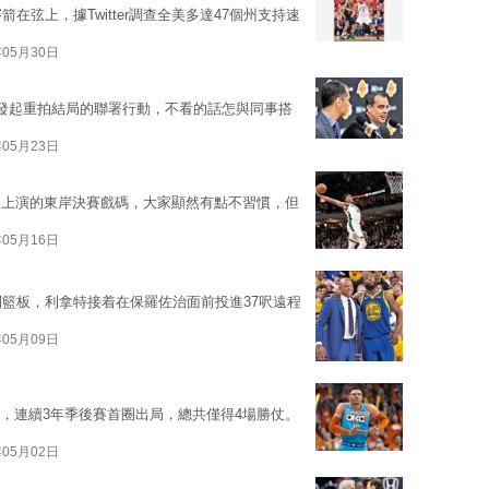
在弦上，據Twitter調查全美多達47個州支持速
年05月30日
發起重拍結局的聯署行動，不看的話怎與同事搭
年05月23日
日上演的東岸決賽戲碼，大家顯然有點不習慣，但
年05月16日
到籃板，利拿特接着在保羅佐治面前投進37呎遠程
年05月09日
霆，連續3年季後賽首圈出局，總共僅得4場勝仗。
年05月02日