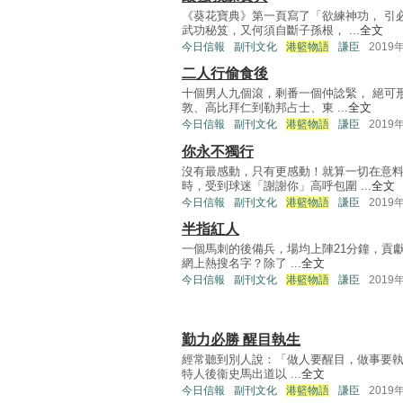
《葵花寶典》第一頁寫了「欲練神功， 引
武功秘笈，又何須自斷子孫根， ...
全文
今日信報
副刊文化
港籃物語
謙臣
2019
二人行偷食後
十個男人九個滾，剩番一個仲諗緊， 絕可
敦、高比拜仁到勒邦占士、東 ...
全文
今日信報
副刊文化
港籃物語
謙臣
2019
你永不獨行
沒有最感動，只有更感動！就算一切在意
時，受到球迷「謝謝你」高呼包圍 ...
全文
今日信報
副刊文化
港籃物語
謙臣
2019
半指紅人
一個馬刺的後備兵，場均上陣21分鐘，貢獻7
網上熱搜名字？除了 ...
全文
今日信報
副刊文化
港籃物語
謙臣
2019
勤力必勝 醒目執生
經常聽到別人說：「做人要醒目，做事要執生。
特人後衞史馬出道以 ...
全文
今日信報
副刊文化
港籃物語
謙臣
2019