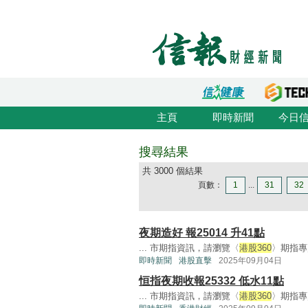
主頁
即時新聞
今日
搜尋結果
共 3000 個結果
頁數：
1
...
31
32
夜期造好 報25014 升41點
... 市期指資訊，請瀏覽〈
港股360
〉期指專頁
即時新聞
港股直擊
2025年09月04日
恒指夜期收報25332 低水11點
... 市期指資訊，請瀏覽〈
港股360
〉期指專頁