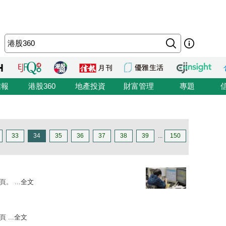
信報
港股360
地產投資
財富管理
專題
33
34
35
36
37
38
39
...
150
。 ...
全文
 ...
全文