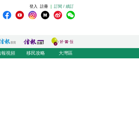
登入
註冊
|
訂閱 / 續訂
信報視頻
移民攻略
大灣區