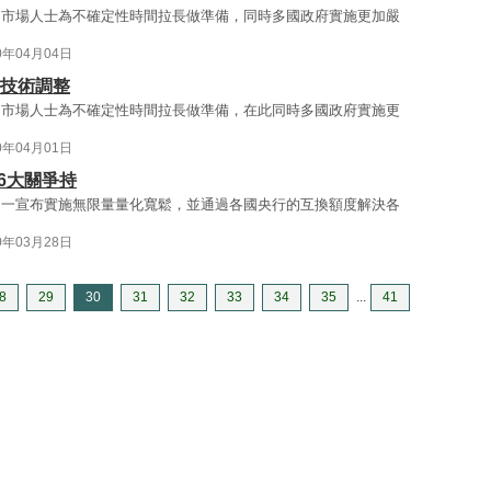
，市場人士為不確定性時間拉長做準備，同時多國政府實施更加嚴
0年04月04日
呈技術調整
，市場人士為不確定性時間拉長做準備，在此同時多國政府實施更
0年04月01日
.6大關爭持
周一宣布實施無限量量化寬鬆，並通過各國央行的互換額度解決各
0年03月28日
8
29
30
31
32
33
34
35
...
41