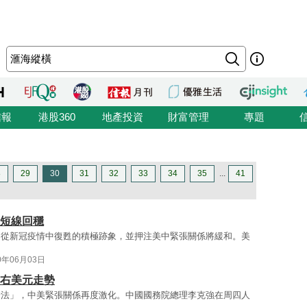
信報
港股360
地產投資
財富管理
專題
8
29
30
31
32
33
34
35
...
41
價短線回穩
國從新冠疫情中復甦的積極跡象，並押注美中緊張關係將緩和。美
0年06月03日
左右美元走勢
安法」，中美緊張關係再度激化。中國國務院總理李克強在周四人