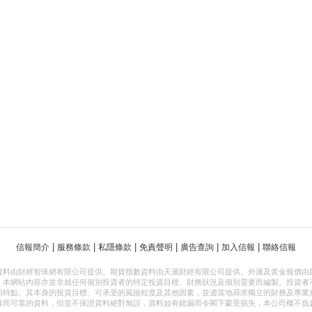
|
|
|
|
|
|
信報簡介
服務條款
私隱條款
免責聲明
廣告查詢
加入信報
聯絡信報
資料由財經智珠網有限公司提供。期貨指數資料由天滙財經有限公司提供。外滙及黃金報價由
，本網站內容亦並非就任何個別投資者的特定投資目標、財務狀況及個別需要而編製。投資者
的特點、其本身的投資目標、可承受的風險程度及其他因素，並適當地尋求獨立的財務及專業
確而可靠的資料，但並不保證資料絕對無誤，資料如有錯漏而令閣下蒙受損失，本公司概不負