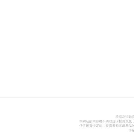
股票及指數
本網站的內容概不構成任何投資意見
任何投資決定前，投資者應考慮產品
準