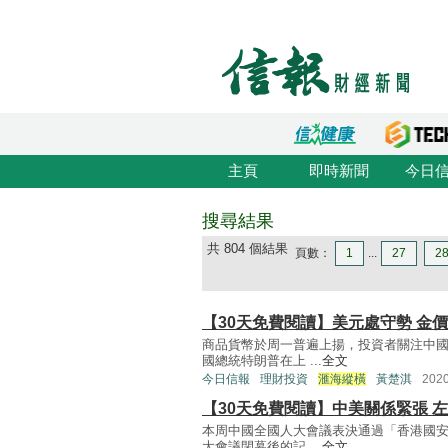
主頁
即時新聞
今日
搜尋結果
共 804 個結果
頁數：
1
...
27
2
【30天免費閱讀】美元處守勢 金
商品貨幣於周一普遍上揚，投資者關注中
國總統特朗普在上 ...
全文
今日信報
理財投資
滙海縱橫
黃楚淇
202
【30天免費閱讀】中美關係緊張 
本周中國全國人大會議表決通過「香港國
大會議閉幕後的記 ...
全文