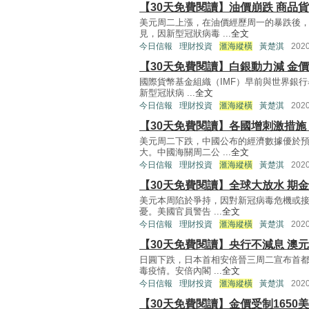
【30天免費閱讀】油價崩跌 商品
美元周二上漲，在油價經歷周一的暴跌後
見，因新型冠狀病毒 ...
全文
今日信報
理財投資
滙海縱橫
黃楚淇
202
【30天免費閱讀】白銀動力減 金價1
國際貨幣基金組織（IMF）早前與世界銀
新型冠狀病 ...
全文
今日信報
理財投資
滙海縱橫
黃楚淇
202
【30天免費閱讀】各國增刺激措施
美元周二下跌，中國公布的經濟數據優於
大。中國海關周二公 ...
全文
今日信報
理財投資
滙海縱橫
黃楚淇
202
【30天免費閱讀】全球大放水 期金見
美元本周陷於爭持，因對新冠病毒危機或
憂。美國官員警告 ...
全文
今日信報
理財投資
滙海縱橫
黃楚淇
202
【30天免費閱讀】央行不減息 澳元挑
日圓下跌，日本首相安倍晉三周二宣布首
毒疫情。安倍內閣 ...
全文
今日信報
理財投資
滙海縱橫
黃楚淇
202
【30天免費閱讀】金價受制1650