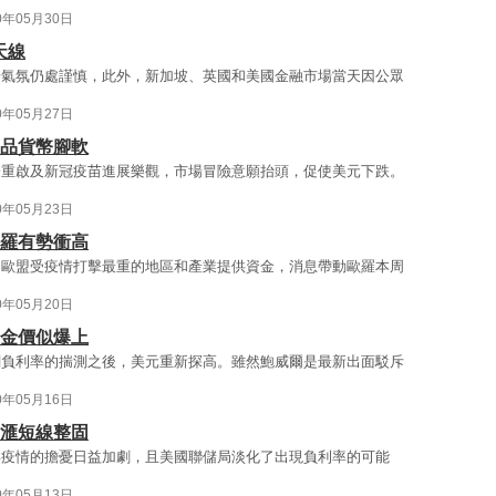
0年05月30日
天線
場氣氛仍處謹慎，此外，新加坡、英國和美國金融市場當天因公眾
0年05月27日
商品貨幣腳軟
濟重啟及新冠疫苗進展樂觀，市場冒險意願抬頭，促使美元下跌。
0年05月23日
歐羅有勢衝高
向歐盟受疫情打擊最重的地區和產業提供資金，消息帶動歐羅本周
0年05月20日
 金價似爆上
關負利率的揣測之後，美元重新探高。雖然鮑威爾是最新出面駁斥
0年05月16日
圓滙短線整固
毒疫情的擔憂日益加劇，且美國聯儲局淡化了出現負利率的可能
0年05月13日