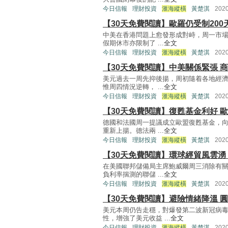
今日信報
理財投資
滙海縱橫
黃楚淇
202
【30天免費閱讀】歐羅仍受制200
中美在香港問題上愈發形成對峙，周一市
假期休市亦限制了 ...
全文
今日信報
理財投資
滙海縱橫
黃楚淇
202
【30天免費閱讀】中美關係緊張 
美元過去一周先抑後揚，周初隨着各地經
惟周四情況逆轉， ...
全文
今日信報
理財投資
滙海縱橫
黃楚淇
202
【30天免費閱讀】復甦基金利好 
德國和法國周一提議成立歐盟復甦基金，
重新上揚。德法兩 ...
全文
今日信報
理財投資
滙海縱橫
黃楚淇
202
【30天免費閱讀】環球經貿風雲湧
在美國聯邦儲備局主席鮑威爾周三消除有
負利率揣測的聯儲 ...
全文
今日信報
理財投資
滙海縱橫
黃楚淇
202
【30天免費閱讀】避險情緒降溫 
美元本周仍告走穩，對爆發第二波新冠病
性，增強了美元收益 ...
全文
今日信報
理財投資
滙海縱橫
黃楚淇
202