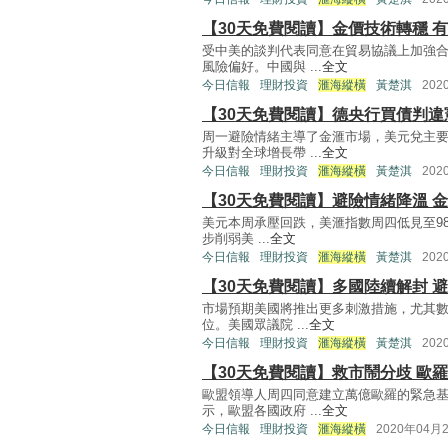
【30天免費閱讀】金價技術轉穩 
受中美的談判代表同意在貿易協議上加強
風險偏好。中國與 ...
全文
今日信報
理財投資
滙海縱橫
黃楚淇
202
【30天免費閱讀】德央行買債判違
周一避險情緒主導了金滙市場，美元兌主
升級對全球增長帶 ...
全文
今日信報
理財投資
滙海縱橫
黃楚淇
202
【30天免費閱讀】避險情緒降溫 
美元本周承壓回跌，美滙指數周四低見至98
步削弱美 ...
全文
今日信報
理財投資
滙海縱橫
黃楚淇
202
【30天免費閱讀】多國陸續解封 
市場預期美國將推出更多刺激措施，尤其數
位。美國眾議院 ...
全文
今日信報
理財投資
滙海縱橫
黃楚淇
202
【30天免費閱讀】救市鬧分歧 歐
歐盟領導人周四同意建立萬億歐羅的緊急
示，歐盟各國政府 ...
全文
今日信報
理財投資
滙海縱橫
2020年04月