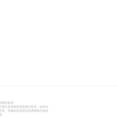
路透社提供。
不應只按本網站內容進行投資。在作出
意見。本網站及其資訊供應商竭力提供
責。