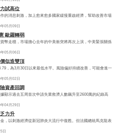
有力試高位
合作的消息刺激，加上愈來愈多國家緩慢重啟經濟，幫助改善市場
0年05月09日
憲 歐羅轉弱
要貨幣走穩，市場擔心去年的中美衝突將再次上演，中美緊張關係
0年05月06日
金價似造雙頂
.79，為3月30日以來最低水平。風險偏好持續改善，可能會進一
0年05月02日
避險資產回調
據顯示過去五周首次申請失業救濟人數飆升至2600萬的紀錄高
0年04月29日
羅乏力升
基金，以刺激經濟從新冠肺炎大流行中復甦。但法國總統馬克龍表
25日