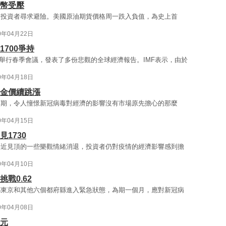
貨幣受壓
，投資者尋求避險。美國原油期貨價格周一跌入負值，為史上首
0年04月22日
700爭持
行舉行春季會議，發表了多份悲觀的全球經濟報告。IMF表示，由於
0年04月18日
 金價續跳漲
預期，令人憧憬新冠病毒對經濟的影響沒有市場原先擔心的那麼
0年04月15日
1730
接近見頂的一些樂觀情緒消退，投資者仍對疫情的經濟影響感到擔
0年04月10日
戰0.62
都東京和其他六個都府縣進入緊急狀態，為期一個月，應對新冠病
0年04月08日
美元