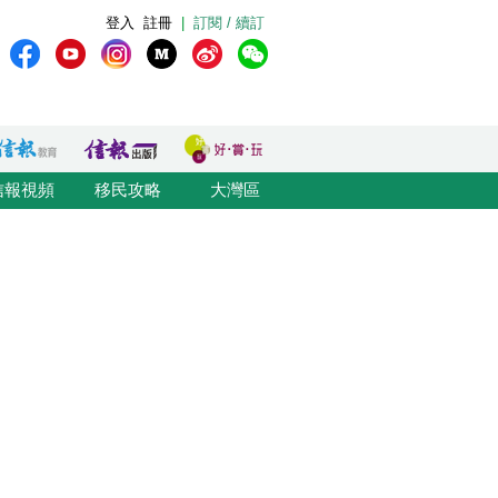
登入
註冊
|
訂閱 / 續訂
信報視頻
移民攻略
大灣區