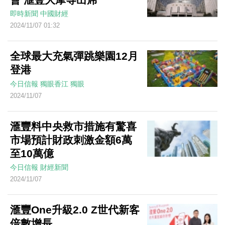
即時新聞
中國財經
2024/11/07 01:32
全球最大充氣彈跳樂園12月
登港
今日信報
獨眼香江
獨眼
2024/11/07
滙豐料中央救市措施有驚喜
市場預計財政刺激金額6萬
至10萬億
今日信報
財經新聞
2024/11/07
滙豐One升級2.0 Z世代新客
倍數增長