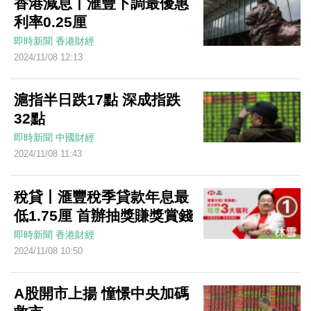
香港減息丨滙豐下調最優惠
利率0.25厘
即時新聞
香港財經
2024/11/08 12:13
滬指半日跌17點 深成指跌
32點
即時新聞
中國財經
2024/11/08 11:43
稅貸丨滙豐稅季貸款年息最
低1.75厘 首辦抽獎賺獎賞錢
即時新聞
香港財經
2024/11/08 10:50
A股開市上揚 憧憬中央加碼