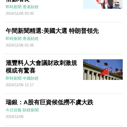
即時新聞
香港財經
2024/11/06 03:45
午間新聞精選:美國大選 特朗普領先
即時新聞
香港財經
2024/11/06 01:06
滙豐料人大會議財政刺激規
模或有驚喜
即時新聞
中國財經
2024/11/06 12:17
瑞銀：A股有巨資候低撈不虞大跌
今日信報
財經新聞
2024/11/06