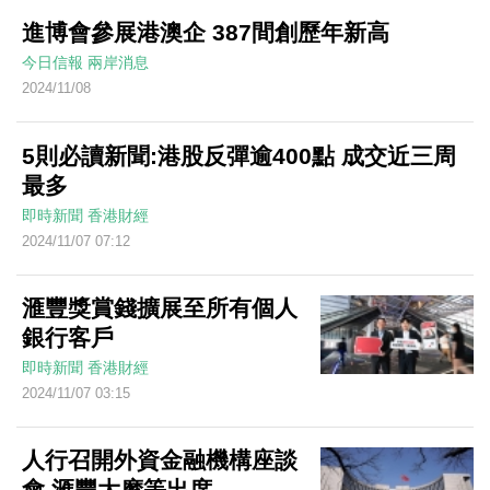
進博會參展港澳企 387間創歷年新高
今日信報
兩岸消息
2024/11/08
5則必讀新聞:港股反彈逾400點 成交近三周
最多
即時新聞
香港財經
2024/11/07 07:12
滙豐獎賞錢擴展至所有個人
銀行客戶
即時新聞
香港財經
2024/11/07 03:15
人行召開外資金融機構座談
會 滙豐大摩等出席