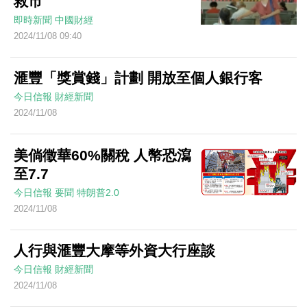
救市
即時新聞
中國財經
2024/11/08 09:40
滙豐「獎賞錢」計劃 開放至個人銀行客
今日信報
財經新聞
2024/11/08
美倘徵華60%關稅 人幣恐瀉
至7.7
今日信報
要聞
特朗普2.0
2024/11/08
人行與滙豐大摩等外資大行座談
今日信報
財經新聞
2024/11/08