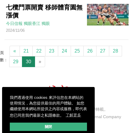
七欖門票開賣 移師體育園無
漲價
今日信報
獨眼香江
獨眼
2024/11/06
«
21
22
23
24
25
26
27
28
頁
數：
29
30
»
我們透過使用 cookies 來評估您在本網站的
使用情況，為您提供最佳的用戶體驗。 如您
繼續使用本網站所提供之內容或服務，即代表
信報財經新聞有限公司版權所有，不得轉載。
您已同意我們最新之私隱條款。
了解更多
Copyright © 2026 Hong Kong Economic Journal Company
Limited. All rights reserved.
關閉