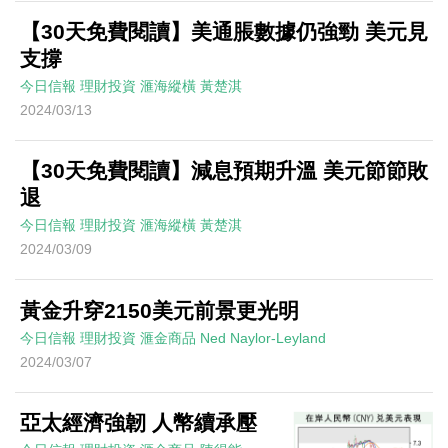
【30天免費閱讀】美通脹數據仍強勁 美元見
支撐
今日信報
理財投資
滙海縱橫
黃楚淇
2024/03/13
【30天免費閱讀】減息預期升溫 美元節節敗
退
今日信報
理財投資
滙海縱橫
黃楚淇
2024/03/09
黃金升穿2150美元前景更光明
今日信報
理財投資
滙金商品
Ned Naylor-Leyland
2024/03/07
亞太經濟強韌 人幣續承壓