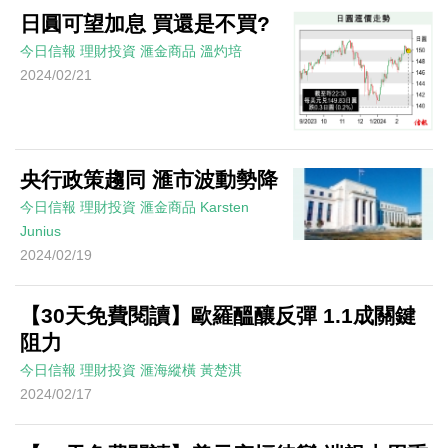
日圓可望加息 買還是不買?
今日信報
理財投資
滙金商品
溫灼培
2024/02/21
央行政策趨同 滙市波動勢降
今日信報
理財投資
滙金商品
Karsten
Junius
2024/02/19
【30天免費閱讀】歐羅醞釀反彈 1.1成關鍵
阻力
今日信報
理財投資
滙海縱橫
黃楚淇
2024/02/17