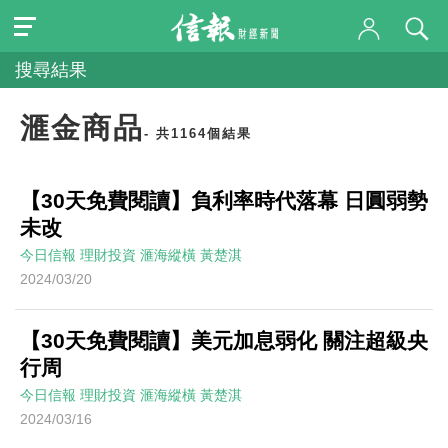
搜尋結果
滙金商品
- 共1164個結果
【30天免費閱讀】負利率時代落幕 日圓弱勢
未改
今日信報
理財投資
滙海縱橫
黃楚淇
2024/03/20
【30天免費閱讀】美元加息弱化 關注超級央
行周
今日信報
理財投資
滙海縱橫
黃楚淇
2024/03/16