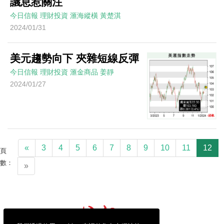
議息惹關注
今日信報
理財投資
滙海縱橫
黃楚淇
2024/01/31
美元趨勢向下 夾雜短線反彈
今日信報
理財投資
滙金商品
姜靜
2024/01/27
«
3
4
5
6
7
8
9
10
11
12
頁
數：
»