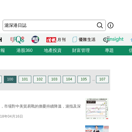
信報
港股360
地產投資
財富管理
專題
100
101
102
103
104
105
...
107
後，市場對中美貿易戰的擔憂持續降溫，滬指及深
018年04月16日