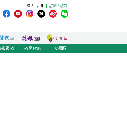
登入
註冊
|
訂閱 / 續訂
信報視頻
移民攻略
大灣區