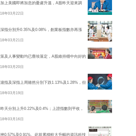
加上美國即將加息的憂慮升溫，A股昨天迎來調
018年03月22日
指分別升0.35%及0.08%，創業板指數亦再漲
018年03月21日
策及人事變動均已塵埃落定，A股維持穩中向好的
018年03月20日
指及深指上周雖然分別下跌1.13%及1.28%，但
018年03月19日
天分別上升0.22%及0.4%；上證指數則平收，
018年03月16日
0.57%及0.91%。此前累積較大升幅的資訊科技