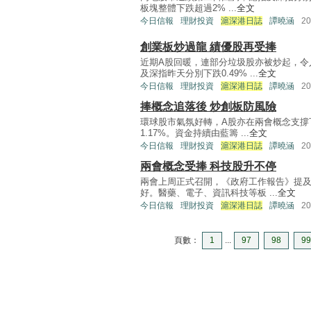
板塊整體下跌超過2% ...
全文
今日信報
理財投資
滬深港日誌
譚曉涵
2
創業板炒過龍 績優股再受捧
近期A股回暖，連部分垃圾股亦被炒起，令
及深指昨天分別下跌0.49% ...
全文
今日信報
理財投資
滬深港日誌
譚曉涵
2
捧概念追落後 炒創板防風險
環球股市氣氛好轉，A股亦在兩會概念支撐下
1.17%。資金持續由藍籌 ...
全文
今日信報
理財投資
滬深港日誌
譚曉涵
2
兩會概念受捧 科技股升不停
兩會上周正式召開，《政府工作報告》提及
好。醫藥、電子、資訊科技等板 ...
全文
今日信報
理財投資
滬深港日誌
譚曉涵
2
頁數：
1
...
97
98
99