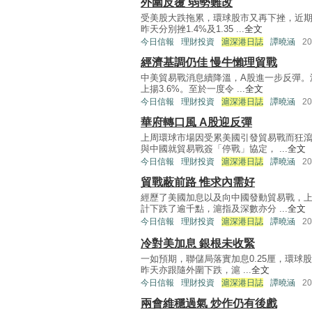
外圍反覆 弱勢難改
受美股大跌拖累，環球股市又再下挫，近期
昨天分別挫1.4%及1.35 ...
全文
今日信報
理財投資
滬深港日誌
譚曉涵
2
經濟基調仍佳 慢牛懶理貿戰
中美貿易戰消息續降溫，A股進一步反彈。滬
上揚3.6%。至於一度令 ...
全文
今日信報
理財投資
滬深港日誌
譚曉涵
2
華府轉口風 A股迎反彈
上周環球市場因受累美國引發貿易戰而狂
與中國就貿易戰簽「停戰」協定， ...
全文
今日信報
理財投資
滬深港日誌
譚曉涵
2
貿戰蔽前路 惟求內需好
經歷了美國加息以及向中國發動貿易戰，
計下跌了逾千點，滬指及深數亦分 ...
全文
今日信報
理財投資
滬深港日誌
譚曉涵
2
冷對美加息 銀根未收緊
一如預期，聯儲局落實加息0.25厘，環球
昨天亦跟隨外圍下跌，滬 ...
全文
今日信報
理財投資
滬深港日誌
譚曉涵
2
兩會維穩過氣 炒作仍有後戲