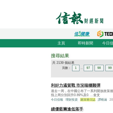
主頁
即時新聞
今日
搜尋結果
共 2139 個結果
頁數：
1
...
97
98
99
利好力遏貿戰 市況喘穩難彈
過去一周，在中國公布了一系列開放政策
指上周分別回升0.89%及0. ...
全文
今日信報
理財投資
滬深港日誌
譚曉涵
2
績優藍籌逢低落手