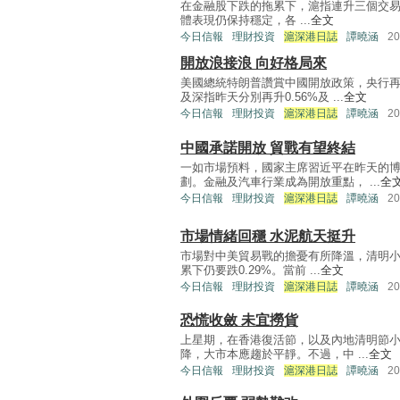
在金融股下跌的拖累下，滬指連升三個交易日
體表現仍保持穩定，各 ...
全文
今日信報
理財投資
滬深港日誌
譚曉涵
2
開放浪接浪 向好格局來
美國總統特朗普讚賞中國開放政策，央行
及深指昨天分別再升0.56%及 ...
全文
今日信報
理財投資
滬深港日誌
譚曉涵
2
中國承諾開放 貿戰有望終結
一如市場預料，國家主席習近平在昨天的
劃。金融及汽車行業成為開放重點， ...
全
今日信報
理財投資
滬深港日誌
譚曉涵
2
市場情緒回穩 水泥航天挺升
市場對中美貿易戰的擔憂有所降溫，清明小
累下仍要跌0.29%。當前 ...
全文
今日信報
理財投資
滬深港日誌
譚曉涵
2
恐慌收斂 未宜撈貨
上星期，在香港復活節，以及內地清明節
降，大市本應趨於平靜。不過，中 ...
全文
今日信報
理財投資
滬深港日誌
譚曉涵
2