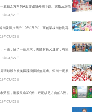
一直缺乏方向的A股亦跟隨外圍下跌。滬指及深指
018年03月29日
指及深指回升1.05%及2%，而創業板指數則再
018年03月28日
瀉，不過，隔了一個周末，美國財長又透露，有望
018年03月27日
上周環球股市被美國蹂躪得體無完膚。恒指一周累
018年03月26日
股市受壓，港股跌逾300點，近期缺乏方向的A股，
018年03月23日