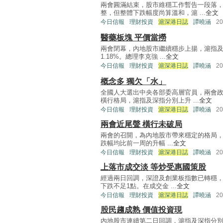
兩會圓滿結束，股市維穩工作暫告一段落，
整，但整體下跌幅度尚算溫和，滬 ...
全文
今日信報
理財投資
滬深港日誌
譚曉涵
2
醫藥板塊 平價當撈
兩會閉幕，內地股市繼續穩步上揚，滬指及深
1.18%。總理李克強 ...
全文
今日信報
理財投資
滬深港日誌
譚曉涵
2
概念多 獨欠「水」
全國人大選出中央各部委高層官員，兩會政
橫行格局，滬指及深指分別上升 ...
全文
今日信報
理財投資
滬深港日誌
譚曉涵
2
兩會近尾聲 橫行未破局
兩會的召開，為內地股市帶來穩定的格局，滬
跌幅均比前一周的升幅 ...
全文
今日信報
理財投資
滬深港日誌
譚曉涵
2
上落市成交淡 等炒受惠國策股
經過兩日回調，深證及創業板指數已轉穩，昨
下跌不足1點。在成交金 ...
全文
今日信報
理財投資
滬深港日誌
譚曉涵
2
股民趨成熟 價值投資現
內地股市連續第二日回調，滬指及深指分別挫