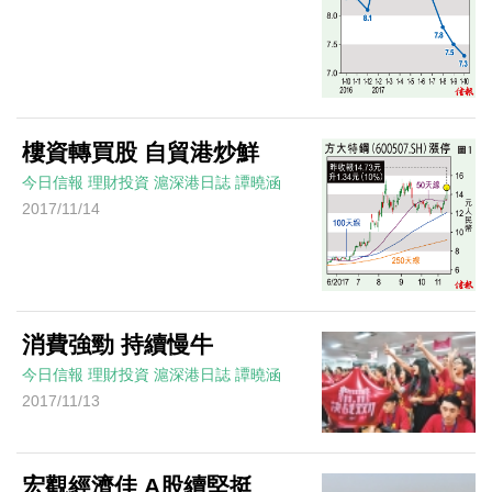
樓資轉買股 自貿港炒鮮
今日信報
理財投資
滬深港日誌
譚曉涵
2017/11/14
消費強勁 持續慢牛
今日信報
理財投資
滬深港日誌
譚曉涵
2017/11/13
宏觀經濟佳 A股續堅挺