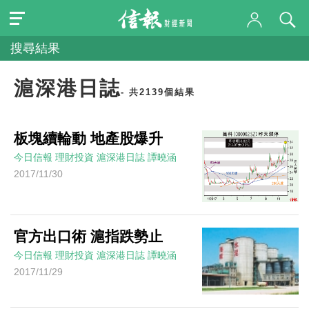
搜尋結果
滬深港日誌
- 共2139個結果
板塊續輪動 地產股爆升
今日信報
理財投資
滬深港日誌
譚曉涵
2017/11/30
官方出口術 滬指跌勢止
今日信報
理財投資
滬深港日誌
譚曉涵
2017/11/29