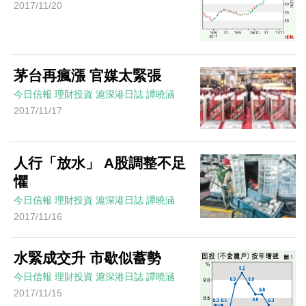
2017/11/20
茅台再瘋漲 官媒太緊張
今日信報
理財投資
滬深港日誌
譚曉涵
2017/11/17
人行「放水」 A股調整不足
懼
今日信報
理財投資
滬深港日誌
譚曉涵
2017/11/16
水緊成交升 市歇似蓄勢
今日信報
理財投資
滬深港日誌
譚曉涵
2017/11/15