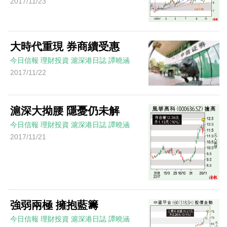
2017/11/23
大時代重現 券商續受惠
今日信報
理財投資
滬深港日誌
譚曉涵
2017/11/22
滬深大拗腰 隱憂仍未解
今日信報
理財投資
滬深港日誌
譚曉涵
2017/11/21
強弱兩極 擁抱藍籌
今日信報
理財投資
滬深港日誌
譚曉涵