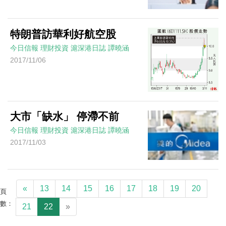
特朗普訪華利好航空股
今日信報
理財投資
滬深港日誌
譚曉涵
2017/11/06
大市「缺水」 停滯不前
今日信報
理財投資
滬深港日誌
譚曉涵
2017/11/03
«
13
14
15
16
17
18
19
20
頁
數：
21
22
»