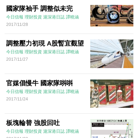
國家隊袖手 調整似未完
今日信報
理財投資
滬深港日誌
譚曉涵
2017/11/28
調整壓力初現 A股暫宜觀望
今日信報
理財投資
滬深港日誌
譚曉涵
2017/11/27
官媒倡慢牛 國家隊唞唞
今日信報
理財投資
滬深港日誌
譚曉涵
2017/11/24
板塊輪替 強股回吐
今日信報
理財投資
滬深港日誌
譚曉涵