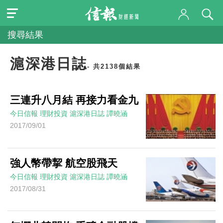
搜尋結果
滬深港日誌
- 共2138個結果
三連升八月結 再接力看金九
今日信報
理財投資
滬深港日誌
譚曉涵
2017/09/01
強人幣帶挈 航空股飛天
今日信報
理財投資
滬深港日誌
譚曉涵
2017/08/31