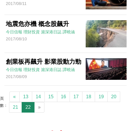
2017/08/11
地震危亦機 概念股飆升
今日信報
理財投資
滬深港日誌
譚曉涵
2017/08/10
創業板再飆升 影業股動力勁
今日信報
理財投資
滬深港日誌
譚曉涵
2017/08/09
«
13
14
15
16
17
18
19
20
頁
數：
21
22
»