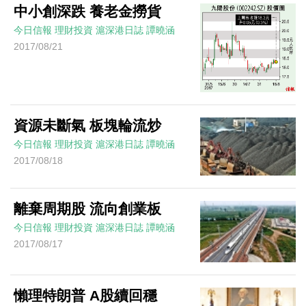
中小創深跌 養老金撈貨
今日信報
理財投資
滬深港日誌
譚曉涵
2017/08/21
資源未斷氣 板塊輪流炒
今日信報
理財投資
滬深港日誌
譚曉涵
2017/08/18
離棄周期股 流向創業板
今日信報
理財投資
滬深港日誌
譚曉涵
2017/08/17
懶理特朗普 A股續回穩