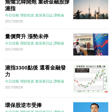
無懼北韓開炮 重磅金融股撐
滬指
今日信報
理財投資
滬深港日誌
譚曉涵
2017/08/30
量價齊升 漲勢未停
今日信報
理財投資
滬深港日誌
譚曉涵
2017/08/29
滬指3300點後 還看金融發
力
今日信報
理財投資
滬深港日誌
譚曉涵
2017/08/28
環保股逆市受捧
今日信報
理財投資
滬深港日誌
譚曉涵