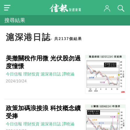
搜尋結果
滬深港日誌
- 共2137個結果
美撤關稅作用微 光伏股勿過
度憧憬
今日信報
理財投資
滬深港日誌
譚曉涵
2024/10/24
政策加碼浪接浪 科技概念續
受捧
今日信報
理財投資
滬深港日誌
譚曉涵