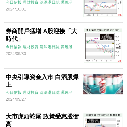
今日信報
理財投資
滬深港日誌
譚曉涵
2024/10/01
券商開戶猛增 A股迎接「大
時代」
今日信報
理財投資
滬深港日誌
譚曉涵
2024/09/30
中央引導資金入市 白酒股爆
上
今日信報
理財投資
滬深港日誌
譚曉涵
2024/09/27
大市虎頭蛇尾 政策受惠股衝
高