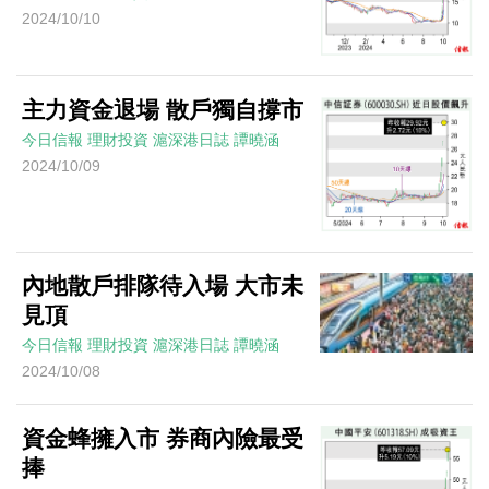
2024/10/10
主力資金退場 散戶獨自撐市
今日信報
理財投資
滬深港日誌
譚曉涵
2024/10/09
內地散戶排隊待入場 大市未
見頂
今日信報
理財投資
滬深港日誌
譚曉涵
2024/10/08
資金蜂擁入市 券商內險最受
捧