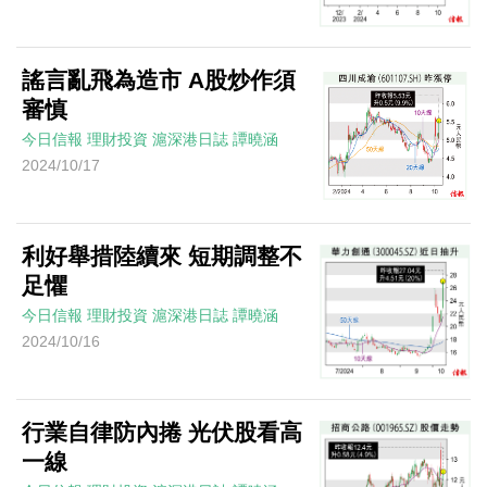
謠言亂飛為造市 A股炒作須
審慎
今日信報
理財投資
滬深港日誌
譚曉涵
2024/10/17
利好舉措陸續來 短期調整不
足懼
今日信報
理財投資
滬深港日誌
譚曉涵
2024/10/16
行業自律防內捲 光伏股看高
一線