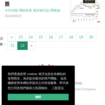
股
今日信報
理財投資
滬深港日誌
譚曉涵
2024/09/23
«
13
14
15
16
17
18
19
20
頁
數：
21
22
»
我們透過使用 cookies 來評估您在本網站的
使用情況，為您提供最佳的用戶體驗。 如您
繼續使用本網站所提供之內容或服務，即代表
信報財經新聞有限公司版權所有，不得轉載。
您已同意我們最新之私隱條款。
了解更多
Copyright © 2026 Hong Kong Economic Journal Company
Limited. All rights reserved.
關閉