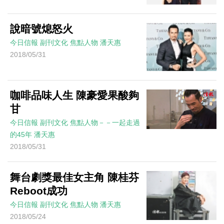
說暗號熄怒火
今日信報
副刊文化
焦點人物
潘天惠
2018/05/31
咖啡品味人生 陳豪愛果酸夠
甘
今日信報
副刊文化
焦點人物－－一起走過
的45年
潘天惠
2018/05/31
舞台劇獎最佳女主角 陳桂芬
Reboot成功
今日信報
副刊文化
焦點人物
潘天惠
2018/05/24