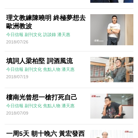
理文教練陳曉明 終極夢想去
歐洲教波
今日信報
副刊文化
訪談錄
潘天惠
2018/07/26
填詞人梁柏堅 詞酒風流
今日信報
副刊文化
焦點人物
潘天惠
2018/07/19
樓南光曾想一槍打死自己
今日信報
副刊文化
焦點人物
潘天惠
2018/07/09
一周5天 朝十晚六 黃宏發西