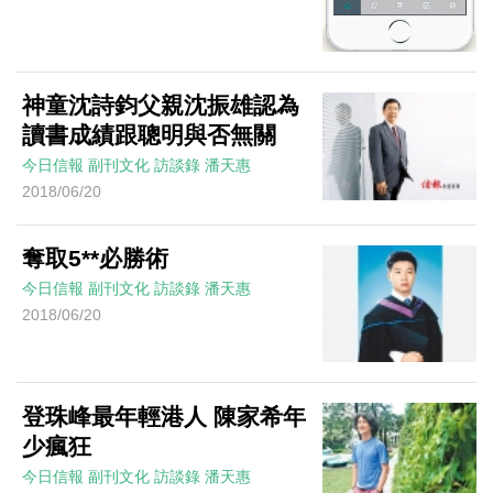
神童沈詩鈞父親沈振雄認為
讀書成績跟聰明與否無關
今日信報
副刊文化
訪談錄
潘天惠
2018/06/20
奪取5**必勝術
今日信報
副刊文化
訪談錄
潘天惠
2018/06/20
登珠峰最年輕港人 陳家希年
少瘋狂
今日信報
副刊文化
訪談錄
潘天惠