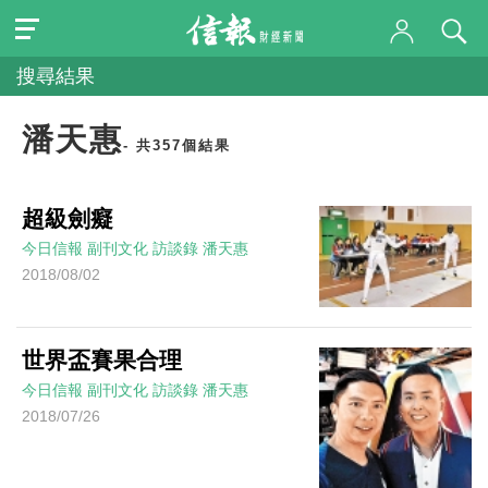
搜尋結果
潘天惠
- 共357個結果
超級劍癡
今日信報
副刊文化
訪談錄
潘天惠
2018/08/02
世界盃賽果合理
今日信報
副刊文化
訪談錄
潘天惠
2018/07/26