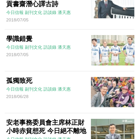
貢書齋潛心譯古詩
今日信報
副刊文化
訪談錄
潘天惠
2018/07/05
學識錯覺
今日信報
副刊文化
訪談錄
潘天惠
2018/07/05
孤獨致死
今日信報
副刊文化
訪談錄
潘天惠
2018/06/28
安老事務委員會主席林正財
小時赤貧想死 今日絕不離地