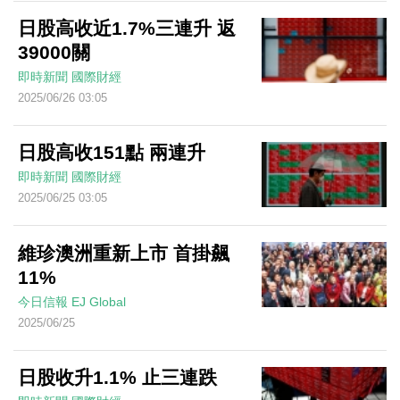
日股高收近1.7%三連升 返
39000關
即時新聞
國際財經
2025/06/26 03:05
日股高收151點 兩連升
即時新聞
國際財經
2025/06/25 03:05
維珍澳洲重新上市 首掛飆
11%
今日信報
EJ Global
2025/06/25
日股收升1.1% 止三連跌