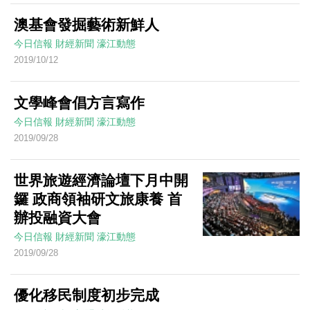
澳基會發掘藝術新鮮人
今日信報
財經新聞
濠江動態
2019/10/12
文學峰會倡方言寫作
今日信報
財經新聞
濠江動態
2019/09/28
世界旅遊經濟論壇下月中開
鑼 政商領袖研文旅康養 首
辦投融資大會
今日信報
財經新聞
濠江動態
2019/09/28
優化移民制度初步完成