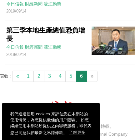
今日信報
財經新聞
濠江動態
2019/09/14
第三季本地生產總值恐負增
長
今日信報
財經新聞
濠江動態
2019/09/14
«
1
2
3
4
5
6
»
頁數：
我們透過使用 cookies 來評估您在本網站的
使用情況，為您提供最佳的用戶體驗。 如您
繼續使用本網站所提供之內容或服務，即代表
信報財經新聞有限公司版權所有，不得轉載。
您已同意我們最新之私隱條款。
了解更多
Copyright © 2026 Hong Kong Economic Journal Company