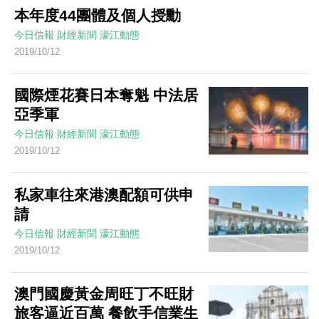
本年度44團體及個人授勳
今日信報
財經新聞
濠江動態
2019/10/12
國際煙花賽日本奪魁 中法居
亞季軍
今日信報
財經新聞
濠江動態
2019/10/12
私家車往來港澳配額可供申
請
今日信報
財經新聞
濠江動態
2019/10/12
澳門國慶黃金周旺丁不旺財
旅客逼近百萬 餐飲手信業生