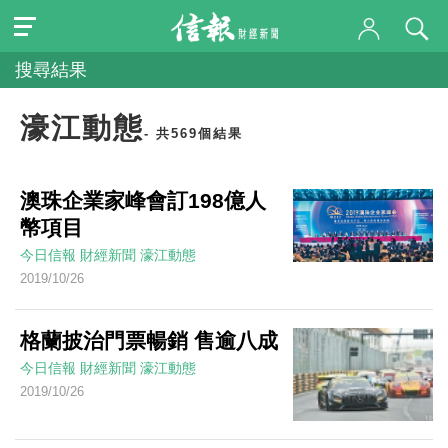
搜尋結果
濠江動態
- 共569個結果
澳珠企業家峰會訂198億人
幣項目
今日信報
財經新聞
濠江動態
2019/10/26
格蘭披治門票暢銷 售逾八成
今日信報
財經新聞
濠江動態
2019/10/26