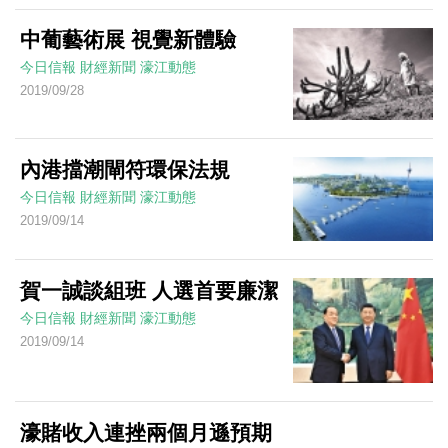
中葡藝術展 視覺新體驗
今日信報
財經新聞
濠江動態
2019/09/28
內港擋潮閘符環保法規
今日信報
財經新聞
濠江動態
2019/09/14
賀一誠談組班 人選首要廉潔
今日信報
財經新聞
濠江動態
2019/09/14
濠賭收入連挫兩個月遜預期