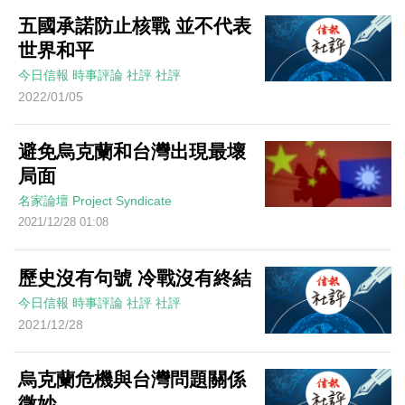
五國承諾防止核戰 並不代表
世界和平
今日信報
時事評論
社評
社評
2022/01/05
避免烏克蘭和台灣出現最壞
局面
名家論壇
Project Syndicate
2021/12/28 01:08
歷史沒有句號 冷戰沒有終結
今日信報
時事評論
社評
社評
2021/12/28
烏克蘭危機與台灣問題關係
微妙