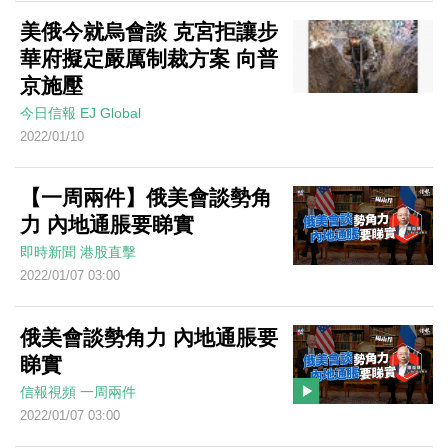
美俄今就烏會談 克宮拒讓步
華府擬定嚴厲制裁方案 向普
京施壓
今日信報
EJ Global
2022/01/10
【一周兩件】俄美會談勢角
力 內地通脹要睇實
即時新聞
港股直擊
2022/01/07 03:00
俄美會談勢角力 內地通脹要
睇實
信報視頻
一周兩件
2022/01/07 03:00