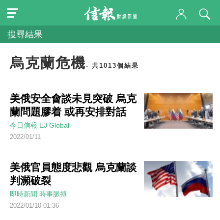
搜尋結果
烏克蘭危機
- 共1013個結果
美俄安全會談未見突破 烏克
蘭問題膠着 或再安排對話
今日信報
EJ Global
2022/01/11
美俄官員態度悲觀 烏克蘭談
判瀕破裂
即時新聞
時事脈搏
2022/01/10 01:36