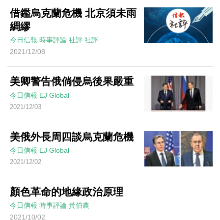
借鑑烏克蘭危機 北京須未雨
綢繆
今日信報
時事評論
社評
社評
2021/12/08
美卿警告俄倘侵烏後果嚴重
今日信報
EJ Global
2021/12/03
美俄外長周四談烏克蘭危機
今日信報
EJ Global
2021/12/02
顏色革命的地緣政治原理
今日信報
時事評論
黃伯農
2021/10/02