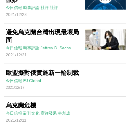
今日信報
時事評論
社評
社評
2021/12/23
避免烏克蘭台灣出現最壞局
面
今日信報
時事評論
Jeffrey D. Sachs
2021/12/21
歐盟擬對俄實施新一輪制裁
今日信報
EJ Global
2021/12/17
烏克蘭危機
今日信報
副刊文化
嚮往發呆
林創成
2021/12/11