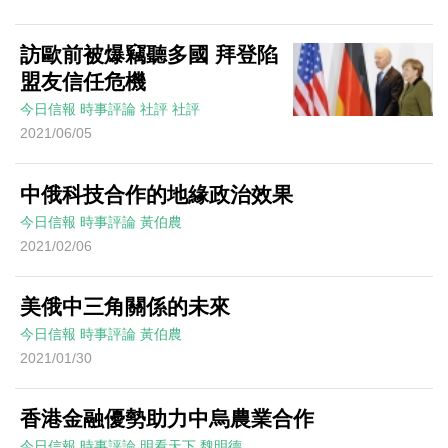
訪歐前被爆竊聽多國 拜登陷
盟友信任危機
今日信報
時事評論
社評
社評
2021/06/05
中俄科技合作的地緣政治效果
今日信報
時事評論
黃伯農
2021/02/06
美俄中三角關係的未來
今日信報
時事評論
黃伯農
2021/01/30
香港金融優勢助力中烏農業合作
今日信報
時事評論
明看天下
魏明德