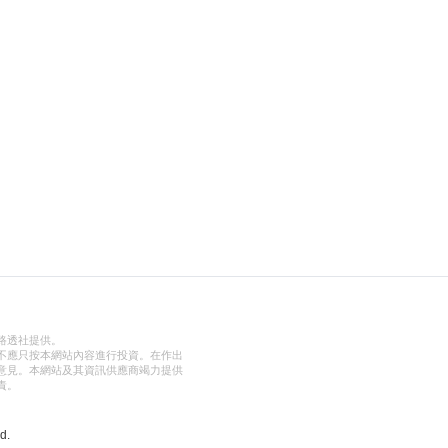
路透社提供。
不應只按本網站內容進行投資。在作出
意見。本網站及其資訊供應商竭力提供
責。
d.