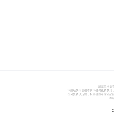
股票及指數
本網站的內容概不構成任何投資意見
任何投資決定前，投資者應考慮產品
準
C