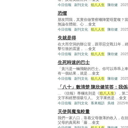
今日信報
副刊文化
烚八人生
陳欣健
202
恐懼
朋友問我，其實你做警察嗰陣驚唔驚㗎？當
無論在體能、心 ...
全文
今日信報
副刊文化
烚八人生
陳欣健
202
失就是得
在大而空洞的辦公室，跟罪惡交戰11年，
擊引致的震盪， ...
全文
今日信報
副刊文化
烚八人生
陳欣健
202
生死時速的巴士
「貪污是一輛飛馳的巴士。你可以乖乖上
有一個結果，就是 ...
全文
今日信報
副刊文化
烚八人生
陳欣健
202
「八十」數清楚 陳欣健笑答：我係
... 《信報》專欄名則是《
烚八人生
》，第
文字和經歷很吸引人。 文字果然是 ...
全文
今日信報
副刊文化
客來相訪
吳雄
2025
天使與魔鬼較量
我們一家八口，靠着父母微薄的收入，在
父母的責罵和「藤 ...
全文
今日信報
副刊文化
烚八人生
陳欣健
202