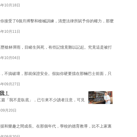
5年10月18日
你接受了6個月搏擊和槍械訓練，清楚法律所賦予你的權力，那麼
5年10月11日
經歷槍林彈雨，目睹生與死，有些記憶竟難以記起。究竟這是被打
5年10月04日
車，不搞破壞，那就保證安全。假如你硬要擋在那輛巴士前面，只
5年09月27日
我！
二篇「我不是臥底」，已引來不少讀者注意，可見
年09月20日
拮据和樂趣之間成長。在那個年代，學校的德育教導，比不上家裏
5年09月20日