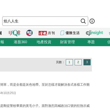
信報
港股360
地產投資
財富管理
專題
頁數：
1
2
3
麼簡單，而是全都是灰色地帶。至於怎樣才能解決各式各樣工作難
5年10月25日
都是剛從警校畢業的黃毛小子。面對激烈高喊政治口號的狂熱示威