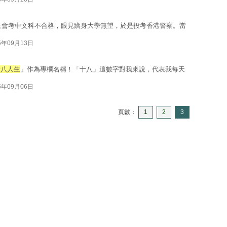
加上會考中文科不合格，眼見躋身大學無望，於是投考香港警察。當
5年09月13日
烚八人生
」作為專欄名稱！「十八」這數字對我來說，代表我每天
5年09月06日
頁數：
1
2
3