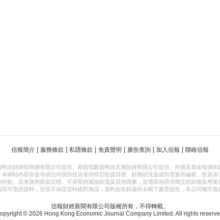
|
|
|
|
|
|
信報簡介
服務條款
私隱條款
免責聲明
廣告查詢
加入信報
聯絡信報
資料由財經智珠網有限公司提供。期貨指數資料由天滙財經有限公司提供。外滙及黃金報價由
，本網站內容亦並非就任何個別投資者的特定投資目標、財務狀況及個別需要而編製。投資者
的特點、其本身的投資目標、可承受的風險程度及其他因素，並適當地尋求獨立的財務及專業
確而可靠的資料，但並不保證資料絕對無誤，資料如有錯漏而令閣下蒙受損失，本公司概不負
信報財經新聞有限公司版權所有，不得轉載。
opyright © 2026 Hong Kong Economic Journal Company Limited. All rights reserve