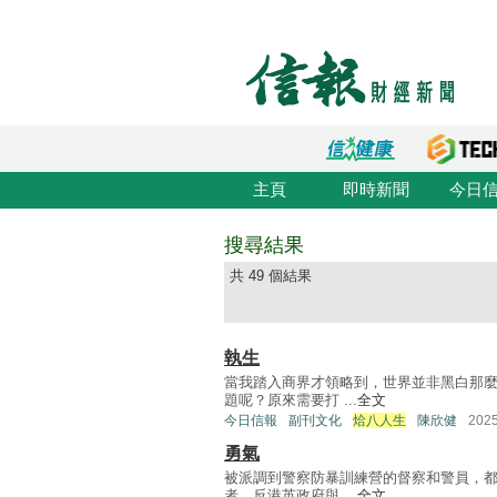
主頁
即時新聞
今日
搜尋結果
共 49 個結果
執生
當我踏入商界才領略到，世界並非黑白那
題呢？原來需要打 ...
全文
今日信報
副刊文化
烚八人生
陳欣健
202
勇氣
被派調到警察防暴訓練營的督察和警員，
者、反港英政府與 ...
全文