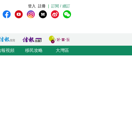
登入
註冊
|
訂閱 / 續訂
信報視頻
移民攻略
大灣區