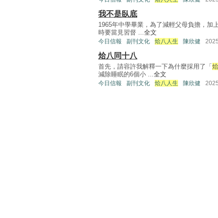
我不是臥底
1965年中學畢業，為了減輕父母負擔，
時要當見習督 ...
全文
今日信報
副刊文化
烚八人生
陳欣健
202
烚八同十八
首先，請容許我解釋一下為什麼採用了「
減除睡眠的6個小 ...
全文
今日信報
副刊文化
烚八人生
陳欣健
202