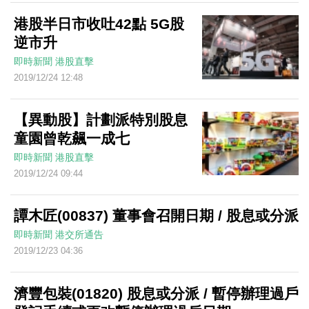
港股半日市收吐42點 5G股
逆市升
即時新聞
港股直擊
2019/12/24 12:48
【異動股】計劃派特別股息
童園曾乾飆一成七
即時新聞
港股直擊
2019/12/24 09:44
譚木匠(00837) 董事會召開日期 / 股息或分派
即時新聞
港交所通告
2019/12/23 04:36
濟豐包裝(01820) 股息或分派 / 暫停辦理過戶