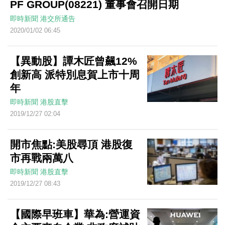
PF GROUP(08221) 董事會召開日期
即時新聞
港交所通告
2020/01/02 06:45
【異動股】譚木匠曾飆12%
創新高 派特別息賀上市十周
年
即時新聞
港股直擊
2019/12/27 02:04
開市焦點:美股尋頂 港股復
市再戰兩萬八
即時新聞
港股直擊
2019/12/27 08:43
【國際早班車】華為:營運資