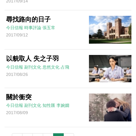
2017/09/14
尋找路向的日子
今日信報
時事評論
張五常
2017/09/12
以貌取人 失之子羽
今日信報
副刊文化
忽然文化
占飛
2017/08/26
關於衝突
今日信報
副刊文化
知性匯
李婉嫺
2017/08/09