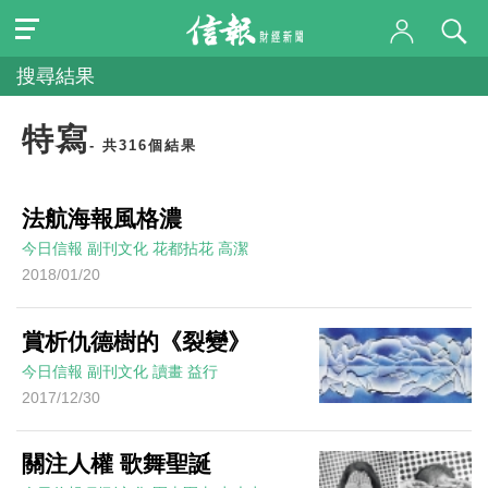
搜尋結果
特寫
- 共316個結果
法航海報風格濃
今日信報
副刊文化
花都拈花
高潔
2018/01/20
賞析仇德樹的《裂變》
今日信報
副刊文化
讀畫
益行
2017/12/30
關注人權 歌舞聖誕