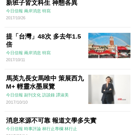
新班子皆文科生 神態各異
今日信報
兩岸消息
特寫
2017/10/26
提「台灣」48次 多去年1.5
倍
今日信報
兩岸消息
特寫
2017/10/11
馬英九長女馬唯中 策展西九
M+ 輕靈水墨展覽
今日信報
副刊文化
訪談錄
譚淑美
2017/10/10
消息來源不可靠 報道文學多失實
今日信報
時事評論
林行止專欄
林行止