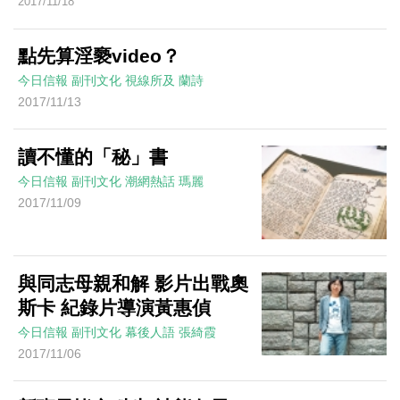
2017/11/18
點先算淫褻video？
今日信報
副刊文化
視線所及
蘭詩
2017/11/13
讀不懂的「秘」書
今日信報
副刊文化
潮網熱話
瑪麗
2017/11/09
與同志母親和解 影片出戰奧
斯卡 紀錄片導演黃惠偵
今日信報
副刊文化
幕後人語
張綺霞
2017/11/06