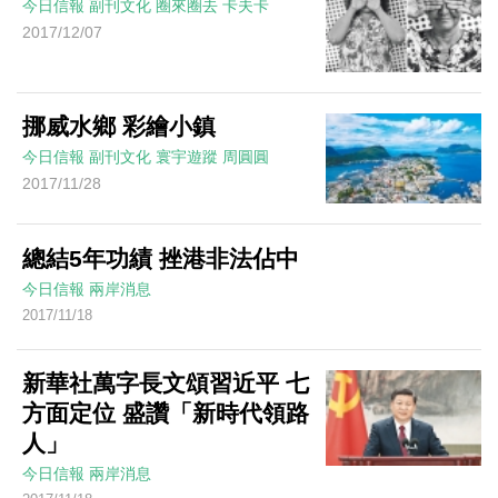
今日信報
副刊文化
圈來圈去
卡夫卡
2017/12/07
挪威水鄉 彩繪小鎮
今日信報
副刊文化
寰宇遊蹤
周圓圓
2017/11/28
總結5年功績 挫港非法佔中
今日信報
兩岸消息
2017/11/18
新華社萬字長文頌習近平 七
方面定位 盛讚「新時代領路
人」
今日信報
兩岸消息