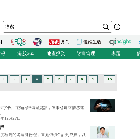
信報
港股360
地產投資
財富管理
專題
1
2
3
4
5
6
7
8
9
...
16
銷字卡。這類內容傳遞資訊，但未必建立情感連
文
5年12月27日
戶
真度極高的偽造身份證，冒充強積金計劃成員，以