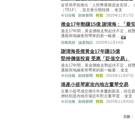
金管局早前推出「人民幣業務資金安排」（
（TELF），並且會分階段推 ...
全文
今日信報
財經新聞
特寫
2025年11月17日
揸金17年勁賺15億 謝清海﹕「最
過去17年間，黃金價格走勢起伏不定，經
通脹與地緣衝突帶來的新一輪避 ...
信報視頻
論盡熱話
2025年11月14日
謝清海長揸黃金17年賺15億
堅持價值投資 受惠「貶值交易」
過去17年間，黃金價格走勢起伏不定，經
通脹與地緣衝突帶來的新一輪避 ...
全文
今日信報
財經新聞
特寫
2025年11月07日
港產小提琴家攻內地古董琴交易
古董小提琴成交價今年來屢創新高，但交
洲特別是內地市場近年對古董琴需 ...
全文
今日信報
財經新聞
特寫
2025年11月03日
頁數：