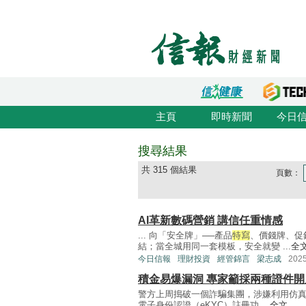
主頁
即時新聞
今日
搜尋結果
共 315 個結果
頁數：
AI革新數碼營銷 講信任重情感
... 向「安全牌」──產品
特寫
、價錢牌、促
結；當全城用同一套模板，安全就變 ...
全
今日信報
理財投資
經管錦言
梁志成
202
積金易爆漏洞 專家籲採兩種證件開
警方上周搗破一個詐騙集團，涉嫌利用仿
電子身份認證（eKYC）註冊功 ...
全文