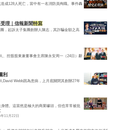
已造成128人死亡，當中有一名消防員殉職。事件轟
不受理｜信報新聞
特寫
集團，起訴太子集團創辦人陳志，其詐騙金額之高
辦人、控股股東兼董事會主席陳永安周一（24日）辭
會圖利
辦人David Webb因為患病，上月底關閉其創辦27年
性身體。這當然是極大的商業噱頭，但也常常被批
文
5年11月22日