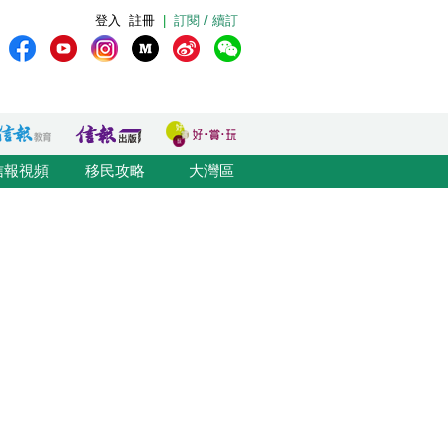
登入
註冊
|
訂閱 / 續訂
信報視頻
移民攻略
大灣區