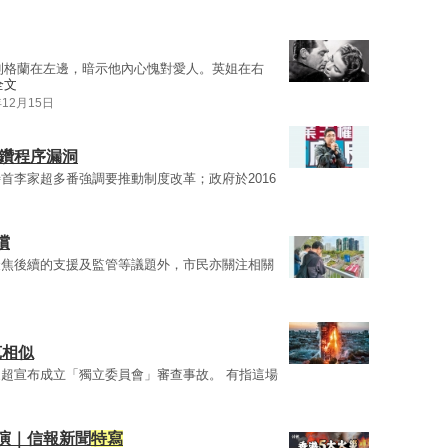
利格蘭在左邊，暗示他內心愧對愛人。英姐在右
全文
年12月15日
 鑽程序漏洞
首李家超多番強調要推動制度改革；政府於2016
償
聚焦後續的支援及監管等議題外，市民亦關注相關
苑相似
超宣布成立「獨立委員會」審查事故。 有指這場
重演｜信報新聞
特寫