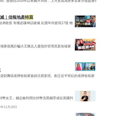
dia）股價自2020年以來飆升30倍，上月更成為歷來首家市值超過5
破滅｜信報地產
特寫
弟散貨 有樓必賺神話破滅 紀惠年內套現17億 物
柬埔寨億萬詐騙大王陳志入稟指控管理其新加坡家
億
投資財團或老牌收租家族頻沽貨套現。創立近半世紀的老牌收租家
比特幣女王」錢志敏利用比特幣洗黑錢罪成在英國判
5年11月18日