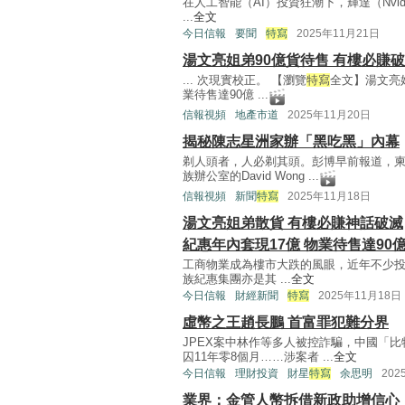
在人工智能（AI）投資狂潮下，輝達（Nvi
...
全文
今日信報
要聞
特寫
2025年11月21日
湯文亮姐弟90億貨待售 有樓必賺
... 次現實校正。 【瀏覽
特寫
全文】湯文亮姐
業待售達90億 ...
信報視頻
地產市道
2025年11月20日
揭秘陳志星洲家辦「黑吃黑」內幕
剃人頭者，人必剃其頭。彭博早前報道，
族辦公室的David Wong ...
信報視頻
新聞
特寫
2025年11月18日
湯文亮姐弟散貨 有樓必賺神話破滅
紀惠年內套現17億 物業待售達90
工商物業成為樓市大跌的風眼，近年不少
族紀惠集團亦是其 ...
全文
今日信報
財經新聞
特寫
2025年11月18日
虛幣之王趙長鵬 首富罪犯難分界
JPEX案中林作等多人被控詐騙，中國「
囚11年零8個月……涉案者 ...
全文
今日信報
理財投資
財星
特寫
余思明
202
業界：金管人幣拆借新政助增信心