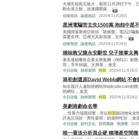
大埔宏福苑五級火，截至11月28日下午，
動全港之餘，就連國際媒 ...
信報視頻
論盡熱話
2025年11月28日
星洲電騙苦主失1500萬 抱怨中星
美國掃蕩東南亞龍頭「殺豬盤」電訊詐騙
震驚全球。亞洲尤其新加坡，近年 ...
信報視頻
論盡熱話
2025年11月26日
燒味教父陳永安辭世 兒子接掌太興
著名連鎖餐飲企業太興集團（06811）創
世，享年66歲。太興發 ...
全文
今日信報
財經新聞
特寫
2025年11月26日
港初創還原David Webb網站 不
知名股評人兼財經網站Webb-site.com創
的網站 ...
全文
今日信報
財經新聞
特寫
2025年11月24日
美劇港劇命名學
... 性暴力場面頻繁，常以
特寫
鏡頭物化女
評為沉溺於「男性凝視」的過時性別 ...
全
今日信報
副刊文化
智周萬物
周潞鷺
202
唯一看淡分析員企硬 稱增產空間微