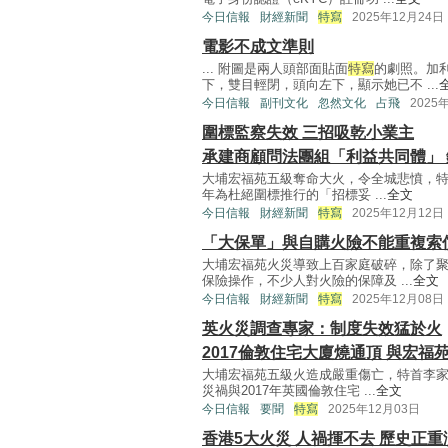
今日信報
財經新聞
特寫
2025年12月24日
電影不成文準則
... 附圖是兩人頭部面貼面
特寫
的劇照。加
下，雙目輕閉，頭向左下，顯示她已不 ...
今日信報
副刊文化
忽然文化
占飛
2025
圍標監察失效 三招吸乾小業主
承建商顧問法團組「利益共同體」
大埔宏福苑五級奪命大火，令全城悲憤，特
年為杜絕圍標推行的「招標妥 ...
全文
今日信報
財經新聞
特寫
2025年12月12日
「大保單」與自購火險不能重複索
大埔宏福苑火災導致上百家庭破碎，除了
保險操作，不少人對火險的保障及 ...
全文
今日信報
財經新聞
特寫
2025年12月08日
英火災調查專家：制度失效猛於火
2017倫敦住宅大廈燒通頂 與宏福
大埔宏福苑五級火造成嚴重傷亡，特首李家
災禍與2017年英國倫敦住宅 ...
全文
今日信報
要聞
特寫
2025年12月03日
香港5大火災 人禍揮不去 歷史正