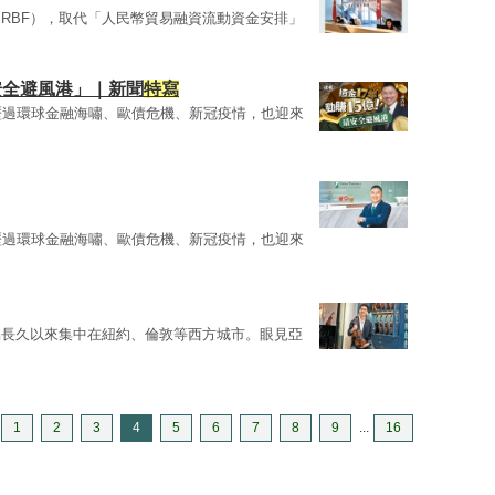
RBF），取代「人民幣貿易融資流動資金安排」
安全避風港」｜新聞
特寫
歷過環球金融海嘯、歐債危機、新冠疫情，也迎來
歷過環球金融海嘯、歐債危機、新冠疫情，也迎來
易長久以來集中在紐約、倫敦等西方城市。眼見亞
1
2
3
4
5
6
7
8
9
...
16