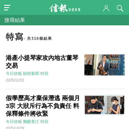
搜尋結果
特寫
- 共316個結果
港產小提琴家攻內地古董琴
交易
今日信報
財經新聞
特寫
2025/11/03
假學歷高才棄保潛逃 兩個月
3宗 大狀斥行為不負責任 料
保釋條件將收緊
今日信報
獨眼香江
特寫
2025/10/29