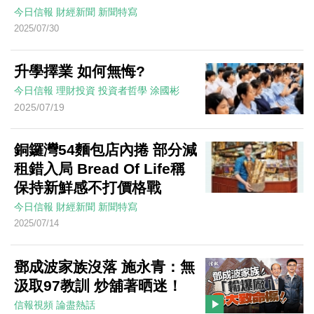
今日信報
財經新聞
新聞特寫
2025/07/30
升學擇業 如何無悔?
今日信報
理財投資
投資者哲學
涂國彬
2025/07/19
銅鑼灣54麵包店內捲 部分減
租錯入局 Bread Of Life稱
保持新鮮感不打價格戰
今日信報
財經新聞
新聞特寫
2025/07/14
鄧成波家族沒落 施永青：無
汲取97教訓 炒舖著晒迷！
信報視頻
論盡熱話