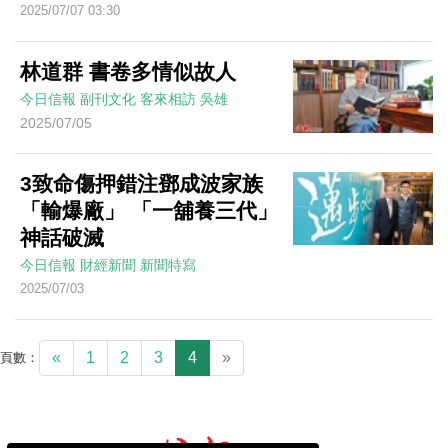
2025/07/07 03:30
林道群 書卷多情似故人
今日信報
副刊文化
客來相訪
吳雄
2025/07/05
3致命傷押錯注鄧成波家族
「輸爆廠」 「一舖養三代」
神話破滅
今日信報
財經新聞
新聞特寫
2025/07/03
«
1
2
3
4
»
頁數：