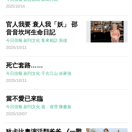
2025/10/14
官人我要 衰人我「妖」 邵
音音坎坷生命日記
今日信報
副刊文化
客來相訪
吳雄
2025/10/11
死亡套路……
今日信報
副刊文化
千古江山
余家強
2025/10/11
當不愛已來臨
今日信報
副刊文化
嘉．道理
陳慶嘉
2025/10/07
狄卡比奧演活頹爸爸 《一戰