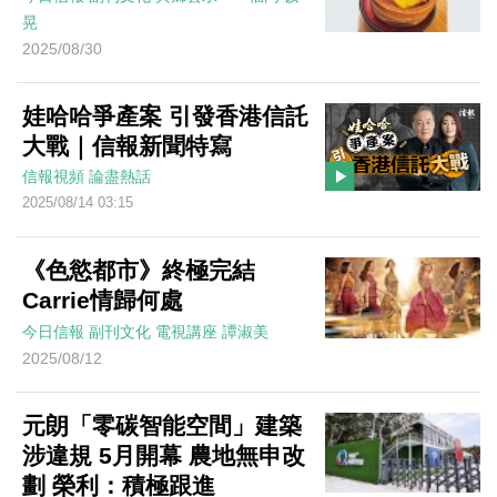
晃
2025/08/30
娃哈哈爭產案 引發香港信託
大戰｜信報新聞特寫
信報視頻
論盡熱話
2025/08/14 03:15
《色慾都市》終極完結
Carrie情歸何處
今日信報
副刊文化
電視講座
譚淑美
2025/08/12
元朗「零碳智能空間」建築
涉違規 5月開幕 農地無申改
劃 榮利：積極跟進