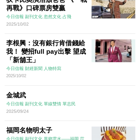
再戰》口碑票房雙贏
今日信報
副刊文化
忽然文化
占飛
2025/10/02
李根興：沒有銀行肯借錢給
我！ 變招full pay出擊 望成
「新舖王」
今日信報
財經新聞
人物特寫
2025/10/02
金城武
今日信報
副刊文化
單線雙情
單志民
2025/09/24
福岡名物明太子
今日信報
副刊文化
異鄉雲水——福岡
苡