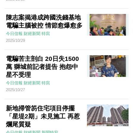
陳志案揭港成跨國洗錢基地
電騙主腦被控 情節愈爆愈多
今日信報
財經新聞
特寫
2025/10/29
電騙苦主剖白 20日失1500
萬 獅城前記者提告 抱怨中
星不受理
今日信報
財經新聞
特寫
2025/10/27
新地掃管笏住宅項目停擺
「星堤2期」未見施工 再惹
爛尾質疑
今日信報
財經新聞
新聞特寫