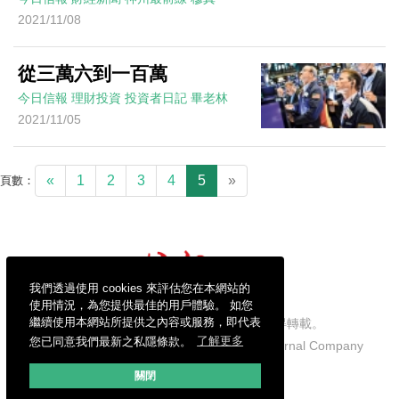
2021/11/08
從三萬六到一百萬
今日信報
理財投資
投資者日記
畢老林
2021/11/05
«
1
2
3
4
5
»
頁數：
我們透過使用 cookies 來評估您在本網站的
使用情況，為您提供最佳的用戶體驗。 如您
繼續使用本網站所提供之內容或服務，即代表
信報財經新聞有限公司版權所有，不得轉載。
您已同意我們最新之私隱條款。
了解更多
Copyright © 2026 Hong Kong Economic Journal Company
Limited. All rights reserved.
關閉