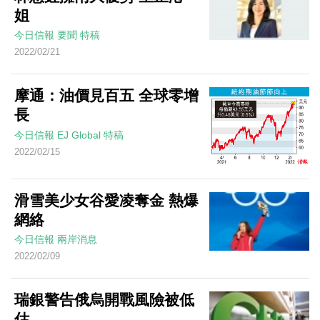
姐
今日信報
要聞
特稿
2022/02/21
摩通：油價見百五 全球零增
長
今日信報
EJ Global
特稿
2022/02/15
滑雪美少女谷愛凌奪金 熱爆
網絡
今日信報
兩岸消息
2022/02/09
瑞銀警告俄烏開戰風險被低
估