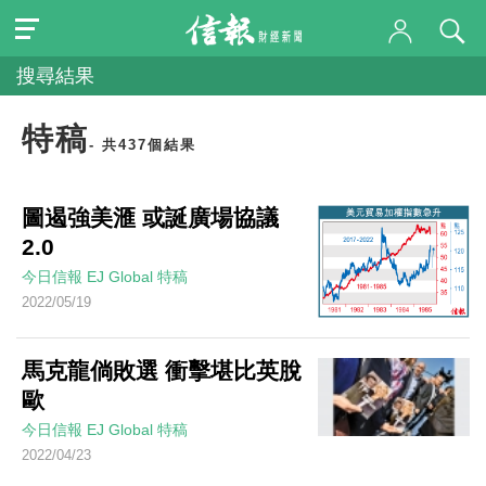
搜尋結果
特稿
- 共437個結果
圖遏強美滙 或誕廣場協議
2.0
今日信報
EJ Global
特稿
2022/05/19
馬克龍倘敗選 衝擊堪比英脫
歐
今日信報
EJ Global
特稿
2022/04/23