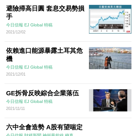
避險掃高日圓 套息交易勢損
手
今日信報
EJ Global
特稿
2021/12/02
依賴進口能源暴露土耳其危
機
今日信報
EJ Global
特稿
2021/12/01
GE拆骨反映綜合企業落伍
今日信報
EJ Global
特稿
2021/11/11
六中全會造勢 A股有望喘定
今日信報
財經新聞
神州最前線
穆真