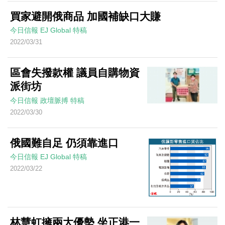
買家避開俄商品 加國補缺口大賺
今日信報
EJ Global
特稿
2022/03/31
區會失撥款權 議員自購物資
派街坊
今日信報
政壇脈搏
特稿
2022/03/30
俄國難自足 仍須靠進口
今日信報
EJ Global
特稿
2022/03/22
林慧虹擁兩大優勢 坐正港一