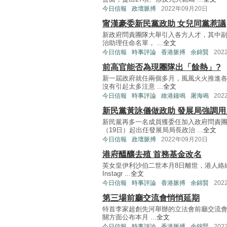
今日信報
政壇脈搏
2022年09月20日
甯漢豪委新民黨政助 女兒同黨惹議
新政府問責團隊大舉引入各方人才，其中
治助理任命名單， ...
全文
今日信報
時事評論
香港脈搏
余錦賢
202
前高官能否為現團隊出「餘熱」?
新一屆政府就任兩個多月，風風火火推進
沒有引起太多注意 ...
全文
今日信報
時事評論
維港鐘鳴
屠海鳴
202
新民黨黃詠儀做政助 發展局強調用
新民黨再多一名成員獲委任加入政府問責
（19日）起出任發展局局長政治 ...
全文
今日信報
政壇脈搏
2022年09月20日
港府醞釀去殖 首務基金改名
英女皇伊利沙伯二世本月8日離世，港人絡
Instagr ...
全文
今日信報
時事評論
香港脈搏
余錦賢
202
第三場前廳交流會悄悄延期
特首李家超創先河舉辦的立法會前廳交流會
關方面公布本月 ...
全文
今日信報
時事評論
香港脈搏
余錦賢
202