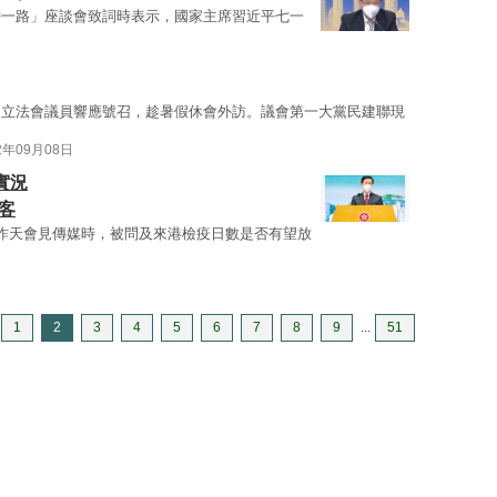
帶一路」座談會致詞時表示，國家主席習近平七一
，立法會議員響應號召，趁暑假休會外訪。議會第一大黨民建聯現
2年09月08日
實況
客
昨天會見傳媒時，被問及來港檢疫日數是否有望放
1
2
3
4
5
6
7
8
9
...
51