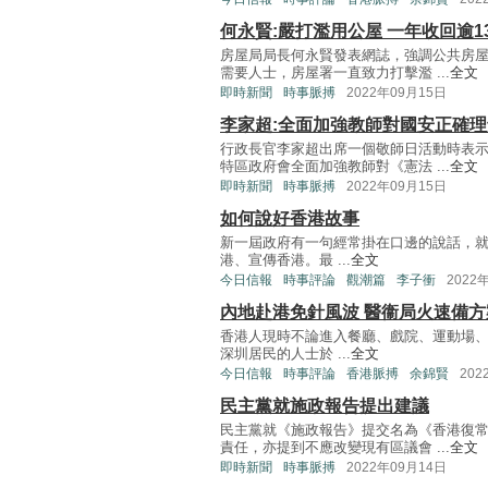
何永賢:嚴打濫用公屋 一年收回逾1
房屋局局長何永賢發表網誌，強調公共房
需要人士，房屋署一直致力打擊濫 ...
全文
即時新聞
時事脈搏
2022年09月15日
李家超:全面加強教師對國安正確理
行政長官李家超出席一個敬師日活動時表
特區政府會全面加強教師對《憲法 ...
全文
即時新聞
時事脈搏
2022年09月15日
如何說好香港故事
新一屆政府有一句經常掛在口邊的說話，
港、宣傳香港。最 ...
全文
今日信報
時事評論
觀潮篇
李子衝
2022
內地赴港免針風波 醫衞局火速備方
香港人現時不論進入餐廳、戲院、運動場
深圳居民的人士於 ...
全文
今日信報
時事評論
香港脈搏
余錦賢
202
民主黨就施政報告提出建議
民主黨就《施政報告》提交名為《香港復
責任，亦提到不應改變現有區議會 ...
全文
即時新聞
時事脈搏
2022年09月14日