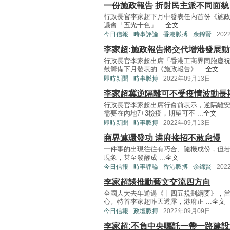
一份施政報告 折射民主派不同面貌
行政長官李家超下月中發表任內首份《施
議會「五光十色」 ...
全文
今日信報
時事評論
香港脈搏
余錦賢
202
李家超:施政報告將交代增港發展
行政長官李家超出席「香港工商界同胞慶祝
鼓籌備下月發表的《施政報告》 ...
全文
即時新聞
時事脈搏
2022年09月13日
李家超冀逆隔離可不受疫情波動長
行政長官李家超出席行會前表示，逆隔離
需要在內地7+3檢疫，期望可不 ...
全文
即時新聞
時事脈搏
2022年09月13日
商界連環發功 港府接招不敢怠慢
一件事的出現往往有巧合、隨機成份，但
現象，甚至發酵成 ...
全文
今日信報
時事評論
香港脈搏
余錦賢
202
李家超談推動藝文交流四方向
全國人大去年通過《十四五規劃綱要》，
心。特首李家超昨天透露，港府正 ...
全文
今日信報
政壇脈搏
2022年09月09日
李家超:不負中央囑託一帶一路建