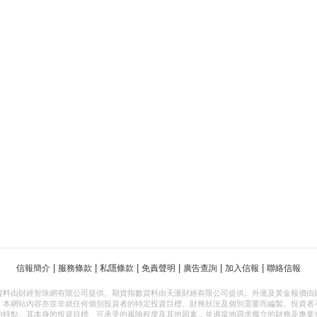
|
|
|
|
|
|
信報簡介
服務條款
私隱條款
免責聲明
廣告查詢
加入信報
聯絡信報
資料由財經智珠網有限公司提供。期貨指數資料由天滙財經有限公司提供。外滙及黃金報價由
，本網站內容亦並非就任何個別投資者的特定投資目標、財務狀況及個別需要而編製。投資者
的特點、其本身的投資目標、可承受的風險程度及其他因素，並適當地尋求獨立的財務及專業