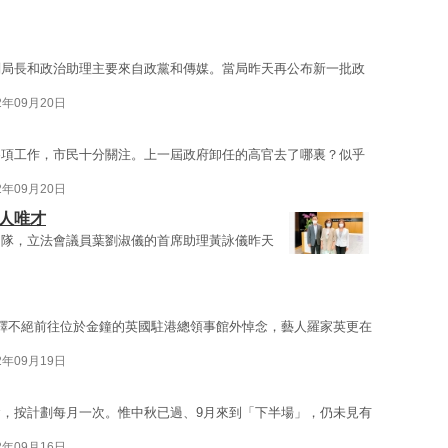
副局長和政治助理主要來自政黨和傳媒。當局昨天再公布新一批政
2年09月20日
各項工作，市民十分關注。上一屆政府卸任的高官去了哪裏？似乎
2年09月20日
人唯才
團隊，立法會議員葉劉淑儀的首席助理黃詠儀昨天
繹不絕前往位於金鐘的英國駐港總領事館外悼念，藝人羅家英更在
2年09月19日
，按計劃每月一次。惟中秋已過、9月來到「下半場」，仍未見有
2年09月16日