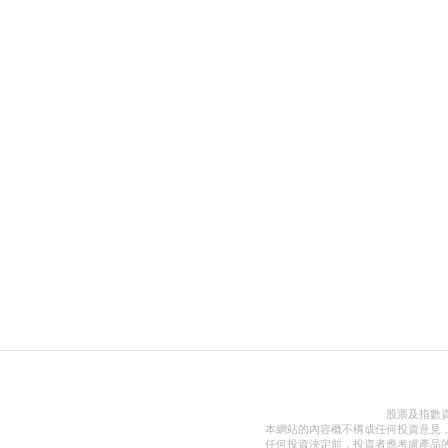
股票及指數
本網站的內容概不構成任何投資意見
任何投資決定前，投資者應考慮產品