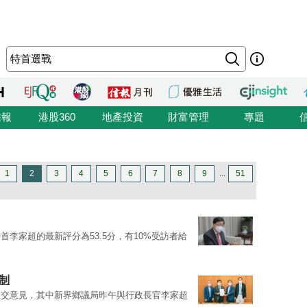
信報
港股360
地產投資
財富管理
專題
1
2
3
4
5
6
7
8
9
...
51
李家超的最新評分為53.5分，有10%受訪者給
制
提交意見，其中新界鄉議局昨午與行政長官李家超