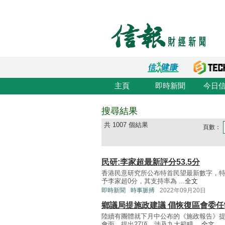
主頁
即時新聞
今日
搜尋結果
共 1007 個結果
頁數：
民研:李家超最新評分53.5分
香港民意研究所公布特首民望最新數字，特首
予李家超0分，其支持率為 ...
全文
即時新聞
時事脈搏
2022年09月20日
鄉議局提施政建議 倡恢復區會委任
陸續有團體就下月中公布的《施政報告》
會面，提出27項、涉及九大範疇 ...
全文