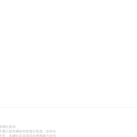
路透社提供。
不應只按本網站內容進行投資。在作出
意見。本網站及其資訊供應商竭力提供