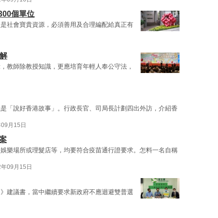
300個單位
屋是社會寶貴資源，必須善用及合理編配給真正有
解
示，教師除教授知識，更應培育年輕人奉公守法，
就是「說好香港故事」。行政長官、司局長計劃四出外訪，介紹香
年09月15日
案
、娛樂場所或理髮店等，均要符合疫苗通行證要求。怎料一名自稱
2年09月15日
常》建議書，當中繼續要求新政府不應迴避雙普選