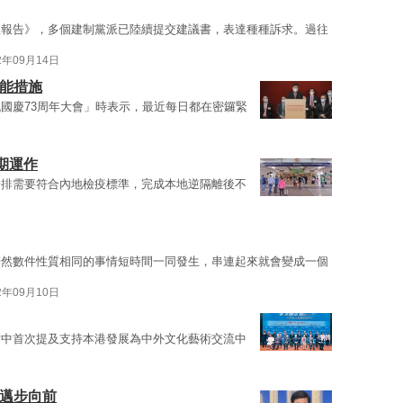
政報告》，多個建制黨派已陸續提交建議書，表達種種訴求。過往
2年09月14日
動能措施
國慶73周年大會」時表示，最近每日都在密鑼緊
期運作
安排需要符合內地檢疫標準，完成本地逆隔離後不
若然數件性質相同的事情短時間一同發生，串連起來就會變成一個
2年09月10日
當中首次提及支持本港發展為中外文化藝術交流中
設邁步向前