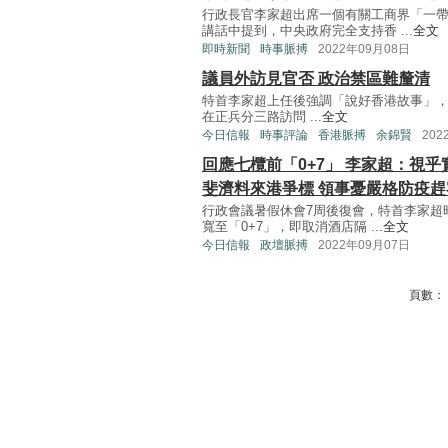
行政長官李家超出席一個有關工商界「一
講話中提到，中央政府完全支持香 ...
全文
即時新聞
時事脈搏
2022年09月08日
議員外訪見官否 政治禁區難釐清
特首李家超上任後強調「說好香港故事」
在正兵分三路訪問 ...
全文
今日信報
時事評論
香港脈搏
余錦賢
202
回應七欖前「0+7」 李家超：視乎
斐濟料來港爭標 領事憂嚴格防疫趕
行政會議暑假休會7周後復會，特首李家超
寬至「0+7」，即取消酒店隔 ...
全文
今日信報
政壇脈搏
2022年09月07日
頁數：