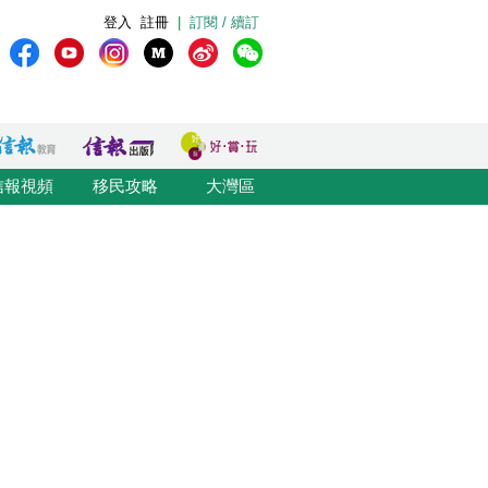
登入
註冊
|
訂閱 / 續訂
信報視頻
移民攻略
大灣區