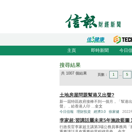
主頁
即時新聞
今日
搜尋結果
共 1007 個結果
頁數：
1
...
5
土地房屋問題幫港又出聲?
新一屆特區政府接棒不到一個月，「幫港
聲」，給香港人印 ...
全文
今日信報
理財投資
經濟3.0
徐家健
202
李家超:習講話屬未來5年施政藍圖
行政長官李家超主講第3場公務員事務局「
重要講話具有重要的里程碑意義 ...
全文