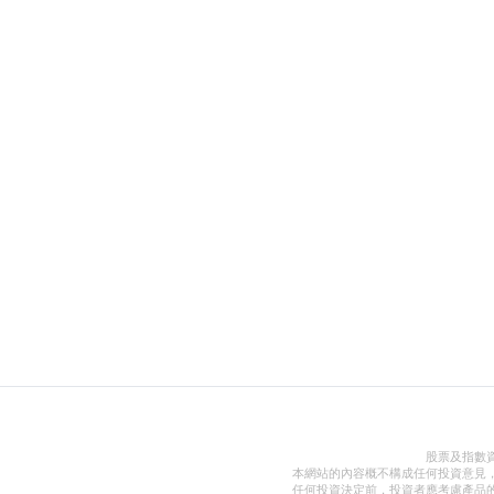
股票及指數
本網站的內容概不構成任何投資意見
任何投資決定前，投資者應考慮產品