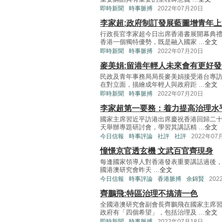
即時新聞
時事脈搏
2022年07月20日
李家超:政府制訂發展藍圖增青年
行政長官李家超今日出席香港書展開幕典
香港一個獨特優勢，既是融入國家 ...
全文
即時新聞
時事脈搏
2022年07月20日
麥美娟:留港年輕人未來會有更好
民政及青年事務局局長麥美娟接受港台專
在對立面，描繪成年輕人與政府距 ...
全文
即時新聞
時事脈搏
2022年07月20日
李家超第一要務：着力提高治理水
國家主席習近平訪港出席慶祝香港回歸二
天舉辦專題研討會，學習其講話精 ...
全文
今日信報
時事評論
社評
社評
2022年07
憧憬京官透玄機 文武百官齊現身
每逢國家領導人對香港發表重要講話過後
國港澳研究會昨天 ...
全文
今日信報
時事評論
香港脈搏
余錦賢
202
齊鵬飛:特區治理不搞清一色
全國港澳研究會副會長齊鵬飛在國家主席
政府有「四個希望」，包括治理及 ...
全文
即時新聞
時事脈搏
2022年07月18日