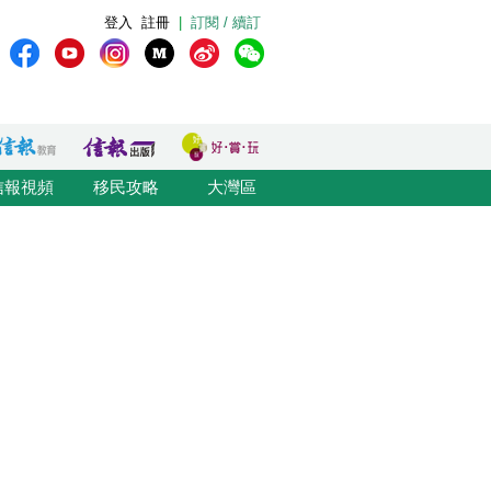
登入
註冊
|
訂閱 / 續訂
信報視頻
移民攻略
大灣區