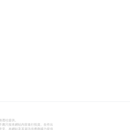
路透社提供。
不應只按本網站內容進行投資。在作出
意見。本網站及其資訊供應商竭力提供