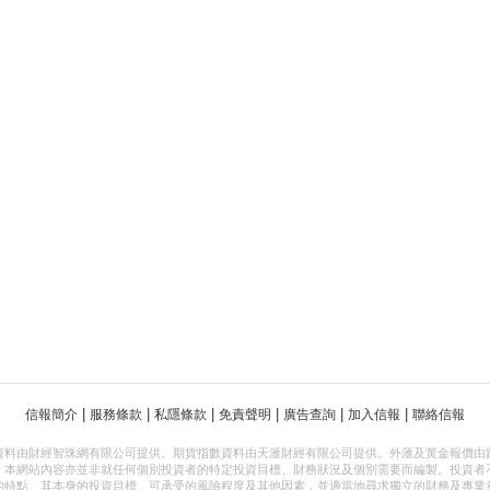
|
|
|
|
|
|
信報簡介
服務條款
私隱條款
免責聲明
廣告查詢
加入信報
聯絡信報
資料由財經智珠網有限公司提供。期貨指數資料由天滙財經有限公司提供。外滙及黃金報價由
，本網站內容亦並非就任何個別投資者的特定投資目標、財務狀況及個別需要而編製。投資者
的特點、其本身的投資目標、可承受的風險程度及其他因素，並適當地尋求獨立的財務及專業