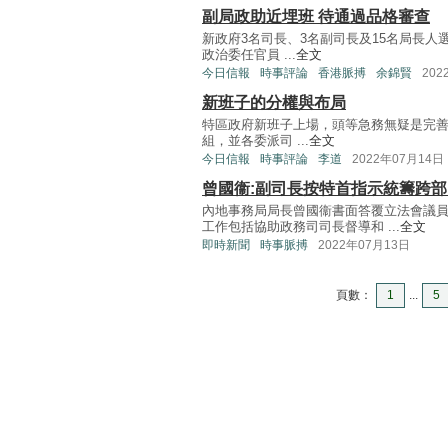
副局政助近埋班 待通過品格審查
新政府3名司長、3名副司長及15名局長
政治委任官員 ...
全文
今日信報
時事評論
香港脈搏
余錦賢
202
新班子的分權與布局
特區政府新班子上場，頭等急務無疑是完善
組，並各委派司 ...
全文
今日信報
時事評論
李道
2022年07月14日
曾國衞:副司長按特首指示統籌跨
內地事務局局長曾國衞書面答覆立法會議員
工作包括協助政務司司長督導和 ...
全文
即時新聞
時事脈搏
2022年07月13日
頁數：
1
...
5