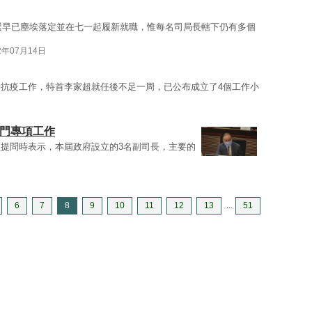
人選早已塵埃落定並在七一起履新就職，惟每名司局長轄下仍有多個
2年07月14日
抗疫工作，特首李家超就任後不足一周，已公布成立了4個工作小
部門專項工作
提問時表示，本屆政府設立的3名副司長，主要的
6
7
8
9
10
11
12
13
...
51