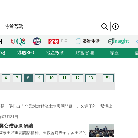
信報
港股360
地產投資
財富管理
專題
6
7
8
9
10
11
12
13
...
51
出聲」便推出「全民討論解決土地房屋問題」。久違了的「幫港出
2年07月21日
 冀公僕認真研讀
國家主席重要講話精神」座談會時表示，習主席的