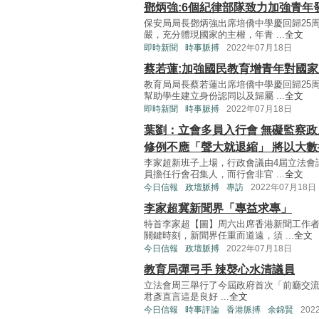
鄧炳強:6個紀律部隊致力加強青年
保安局局長鄧炳強出席培僑中學慶回歸25
嚴，充分體現國家的主權，年青 ...
全文
即時新聞
時事脈搏
2022年07月18日
蔡若蓮:加強國民教育增青年對國
教育局局長蔡若蓮出席培僑中學慶回歸25
幫助學生建立身份認同以及歸屬 ...
全文
即時新聞
時事脈搏
2022年07月18日
葉劉：立會多員入行會 無礙監察政
修例不應「聲大就退縮」 將以大數
李家超新班子上場，行政會議由4屆立法會
員擔任行會召集人，而行會非官 ...
全文
今日信報
政壇脈搏
專訪
2022年07月18日
李家超冀新聞界「專益求專」
特首李家超【圖】周六出席香港新聞工作
關鍵時刻，新聞界任重而道遠，須 ...
全文
今日信報
政壇脈搏
2022年07月18日
教育局彈弓手 辣㷫心水清議員
立法會周三舉行了今屆政府首次「前廳交
君彥直言這是良好 ...
全文
今日信報
時事評論
香港脈搏
余錦賢
202