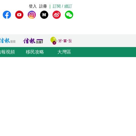
登入
註冊
|
訂閱 / 續訂
信報視頻
移民攻略
大灣區