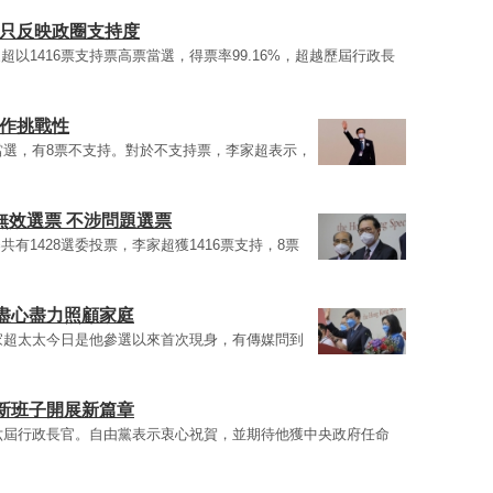
選只反映政圈支持度
以1416票支持票高票當選，得票率99.16%，超越歷屆行政長
工作挑戰性
票當選，有8票不支持。對於不支持票，李家超表示，
無效選票 不涉問題選票
有1428選委投票，李家超獲1416票支持，8票
盡心盡力照顧家庭
李家超太太今日是他參選以來首次現身，有傳媒問到
新班子開展新篇章
第六屆行政長官。自由黨表示衷心祝賀，並期待他獲中央政府任命