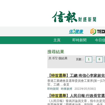
主頁
即時新聞
今日
搜尋結果
共 872 個結果
頁數：
1
...
6
【
特首選舉
】工總:有信心李家超
香港工業總會及選舉委員會工業界(第一)1
官。工總 ...
全文
即時新聞
時事脈搏
2022年05月08日
【
特首選舉
】人民日報:行政長官
《人民日報》發表評論員文章，指今次是
面貫徹落實「愛國者治港」原則新 ...
全文