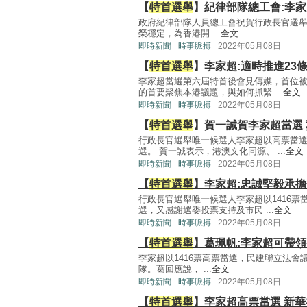
【
特首選舉
】紀律部隊總工會:李
政府紀律部隊人員總工會祝賀行政長官選
榮穩定，為香港開 ...
全文
即時新聞
時事脈搏
2022年05月08日
【
特首選舉
】李家超:適時推進23
李家超當選第六屆特首後會見傳媒，首位
的首要聚焦本港議題，與如何抓緊 ...
全文
即時新聞
時事脈搏
2022年05月08日
【
特首選舉
】賀一誠賀李家超當選
行政長官選舉唯一候選人李家超以高票當
選。 賀一誠表示，港澳文化同源、 ...
全文
即時新聞
時事脈搏
2022年05月08日
【
特首選舉
】李家超:忠誠堅毅承擔
行政長官選舉唯一候選人李家超以1416
選，又感謝選委投票支持及市民 ...
全文
即時新聞
時事脈搏
2022年05月08日
【
特首選舉
】葛珮帆:李家超可帶
李家超以1416票高票當選，民建聯立法
隊。葛回應說， ...
全文
即時新聞
時事脈搏
2022年05月08日
【
特首選舉
】李家超高票當選 新華