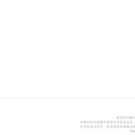
股票及指數
本網站的內容概不構成任何投資意見
任何投資決定前，投資者應考慮產品
準