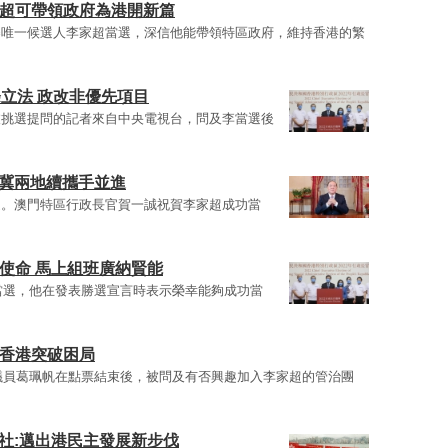
家超可帶領政府為港開新篇
舉唯一候選人李家超當選，深信他能帶領特區政府，維持香港的繁
條立法 政改非優先項目
被挑選提問的記者來自中央電視台，問及李當選後
 冀兩地續攜手並進
選。澳門特區行政長官賀一誠祝賀李家超成功當
使命 馬上組班廣納賢能
票當選，他在發表勝選宣言時表示榮幸能夠成功當
領香港突破困局
會議員葛珮帆在點票結束後，被問及有否興趣加入李家超的管治團
社:邁出港民主發展新步伐