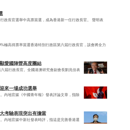
選
行政長官選舉中高票當選，成為香港新一任行政長官。 聲明表
9%極高得票率當選香港特別行政區第六屆行政長官，該會將全力
彰顯愛國陣營高度團結
選第六屆行政長官。全國港澳研究會副會長劉兆佳表
人迎來一場成功選舉
選。內地官媒《中國青年報》發表評論文章，指除
重大考驗表現突出有擔當
選。內地官媒中新社發表時評，指這是完善香港選