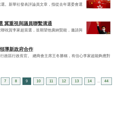
票當選。新華社發表評論員文章，指從去年選委會選
選 冀重視與議員聯繫溝通
民建聯祝賀李家超當選，並期望他廣納賢能，邀請與
超領導新政府合作
行政區行政長官。 總商會主席王冬勝稱，有信心李家超能夠應對
7
8
9
10
11
12
13
14
...
44