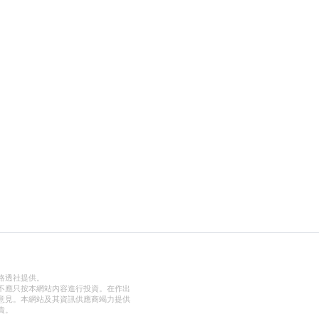
路透社提供。
不應只按本網站內容進行投資。在作出
意見。本網站及其資訊供應商竭力提供
責。