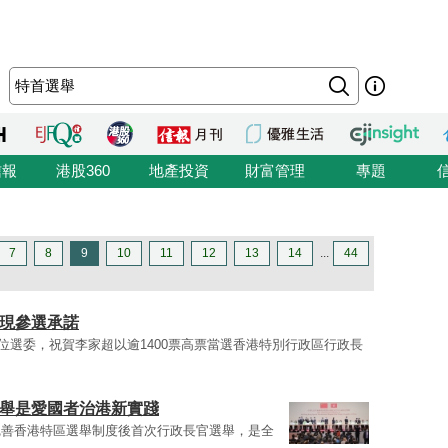
信報
港股360
地產投資
財富管理
專題
7
8
9
10
11
12
13
14
...
44
兌現參選承諾
7位選委，祝賀李家超以逾1400票高票當選香港特別行政區行政長
選舉是愛國者治港新實踐
完善香港特區選舉制度後首次行政長官選舉，是全