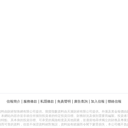
|
|
|
|
|
|
信報簡介
服務條款
私隱條款
免責聲明
廣告查詢
加入信報
聯絡信報
資料由財經智珠網有限公司提供。期貨指數資料由天滙財經有限公司提供。外滙及黃金報價由
，本網站內容亦並非就任何個別投資者的特定投資目標、財務狀況及個別需要而編製。投資者
的特點、其本身的投資目標、可承受的風險程度及其他因素，並適當地尋求獨立的財務及專業
確而可靠的資料，但並不保證資料絕對無誤，資料如有錯漏而令閣下蒙受損失，本公司概不負