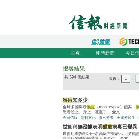
主頁
即時新聞
今日
搜尋結果
共 394 個結果
頁數：
1
...
猴痘
知多少
全球多國爆發
猴痘
（monkeypox）個案，
患者臉上、身上，甚至手 ...
全文
今日信報
副刊文化
微言芳談
王建芳醫生
世衞稱無證據表明
猴痘
病毒已變異
世衞組織(WHO)一名高級主管表示，沒有
非流行的傳染病通常不會發生 ...
全文