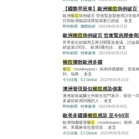
【國際早班車】歐洲
猴痘
病例破百
歐洲
猴痘
病例破百 世衞緊急開會商討世衞
目前歐洲確認或懷疑個案已經超 ...
全文
即時新聞
國際財經
2022年05月21日
歐洲
猴痘
病例破百 世衞緊急開會商
世界衞生組織周五將召開緊急會議，討論
經超過100宗。 歐洲5國包括 ...
全文
即時新聞
時事脈搏
2022年05月21日
猴痘
擴散歐洲多國
猴痘
（monkeypox）病例持續擴散，
利、瑞典 ...
全文
今日信報
EJ Global
2022年05月21日
澳洲發現疑似
猴痘
感染個案
澳洲新南威爾士州衞生部門表示，發現一
多歲從歐洲回國的人 ...
全文
即時新聞
時事脈搏
2022年05月20日
歐美多國爆
猴痘
感染 至今68宗
歐洲相繼爆發
猴痘
（monkeypox）病
例。美國麻省也發現首 ...
全文
今日信報
EJ Global
2022年05月20日