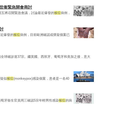
 世衞緊急開會商討
周五將召開緊急會議，討論最近爆發的
猴痘
病例，
討
最近爆發的
猴痘
病例，目前歐洲確認或懷疑個案已
世衞稱全球確診達37宗。繼英國、西班牙、葡萄牙和美加之後，意大
宗疑似
猴痘
(monkeypox)感染個案，患者是一名40
例，葡萄牙衞生官員周三確認5宗年輕男性感染
猴痘
的病