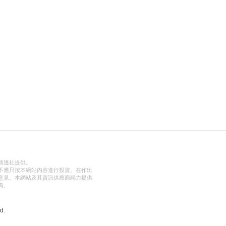
路透社提供。
不應只按本網站內容進行投資。在作出
意見。本網站及其資訊供應商竭力提供
責。
d.