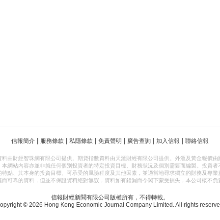
|
|
|
|
|
|
信報簡介
服務條款
私隱條款
免責聲明
廣告查詢
加入信報
聯絡信報
資料由財經智珠網有限公司提供。期貨指數資料由天滙財經有限公司提供。外滙及黃金報價由
，本網站內容亦並非就任何個別投資者的特定投資目標、財務狀況及個別需要而編製。投資者
的特點、其本身的投資目標、可承受的風險程度及其他因素，並適當地尋求獨立的財務及專業
確而可靠的資料，但並不保證資料絕對無誤，資料如有錯漏而令閣下蒙受損失，本公司概不負
信報財經新聞有限公司版權所有，不得轉載。
opyright © 2026 Hong Kong Economic Journal Company Limited. All rights reserve