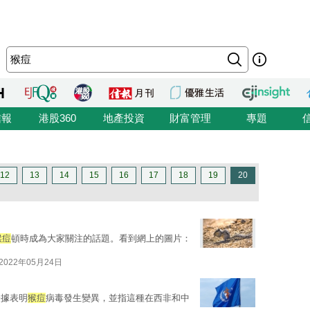
信報
港股360
地產投資
財富管理
專題
12
13
14
15
16
17
18
19
20
猴痘
頓時成為大家關注的話題。看到網上的圖片：
2022年05月24日
證據表明
猴痘
病毒發生變異，並指這種在西非和中