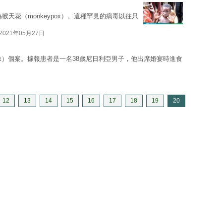
猴天花（monkeypox）。這種罕見的病毒以往只
2021年05月27日
ypox）個案。據報患者是一名38歲尼日利亞男子，他出席婚宴時進食
日
12
13
14
15
16
17
18
19
20