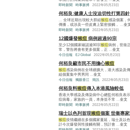
即時新聞
時事脈搏
2022年05月23日
何栢良:健康人士沒迫切性打第四針
... 全球近期出現較大群組
猴痘
感染個案，
傳播，或涉及一些皮膚上緊密接觸， ...
全
即時新聞
時事脈搏
2022年05月23日
12國爆發
猴痘
病例超過90宗
至少12個國家確認逾90宗
猴痘
病例，世衞
常，警告將會有更多個案，正 ...
全文
今日信報
EJ Global
2022年05月23日
何栢良籲市民不用擔心
猴痘
猴痘
感染病例在全球續擴大，港大感染及
組個案集中男男同 ...
全文
今日信報
獨眼香江
簡訊
2022年05月23日
何栢良料
猴痘
傳入本港風險較低
香港大學感染及傳染病中心總監何栢良表
痘病毒」家族的一員，本身並不常 ...
全文
即時新聞
時事脈搏
2022年05月22日
瑞士以色列首現
猴痘
個案 世衞專
猴痘
疫情繼續在多個國家蔓延，瑞士及以
計今次爆發與性接觸有關，預計會 ...
全文
即時新聞
時事脈搏
2022年05月22日