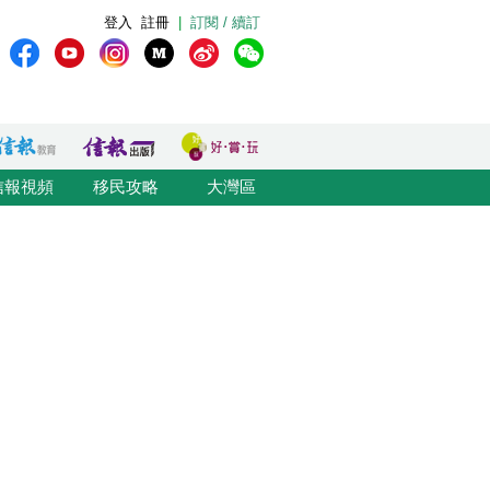
登入
註冊
|
訂閱 / 續訂
信報視頻
移民攻略
大灣區