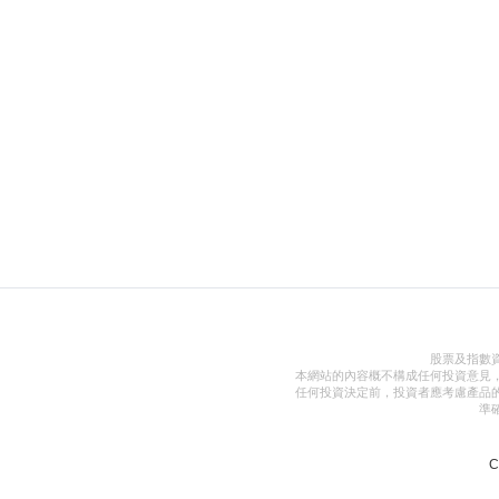
股票及指數
本網站的內容概不構成任何投資意見
任何投資決定前，投資者應考慮產品
準
C