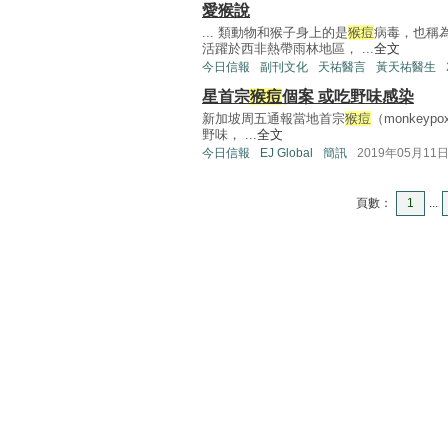
愛猴說
... 類動物和猴子身上的是
猴痘
病毒，也稱為
活躍於西非熱帶雨林地區， ...
全文
今日信報
副刊文化
天祐醫言
黃天祐醫生
星首宗
猴痘
個案 或吃野味感染
新加坡周五通報當地首宗
猴痘
（monke
野味， ...
全文
今日信報
EJ Global
簡訊
2019年05月11
頁數：
1
...