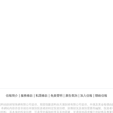
|
|
|
|
|
|
信報簡介
服務條款
私隱條款
免責聲明
廣告查詢
加入信報
聯絡信報
資料由財經智珠網有限公司提供。期貨指數資料由天滙財經有限公司提供。外滙及黃金報價由
，本網站內容亦並非就任何個別投資者的特定投資目標、財務狀況及個別需要而編製。投資者
的特點、其本身的投資目標、可承受的風險程度及其他因素，並適當地尋求獨立的財務及專業