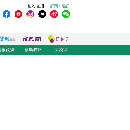
登入
註冊
|
訂閱 / 續訂
信報視頻
移民攻略
大灣區