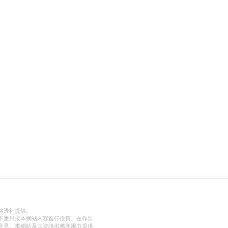
路透社提供。
不應只按本網站內容進行投資。在作出
意見。本網站及其資訊供應商竭力提供