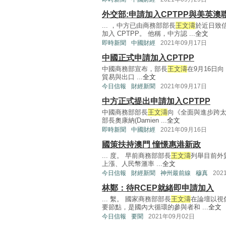
外交部:申請加入CPTPP與美英澳
... ，中方已由商務部部長
王文濤
於近日致
加入 CPTPP。 他稱，中方認 ...
全文
即時新聞
中國財經
2021年09月17日
中國正式申請加入CPTPP
中國商務部宣布，部長
王文濤
在9月16日
貿易與出口 ...
全文
今日信報
財經新聞
2021年09月17日
中方正式提出申請加入CPTPP
中國商務部部長
王文濤
向《全面與進步跨太
部長奧康納(Damien ...
全文
即時新聞
中國財經
2021年09月16日
國策扶持澳門 憧憬惠港新政
... 度。 早前商務部部長
王文濤
列舉目前外
上漲、人民幣滙率 ...
全文
今日信報
財經新聞
神州最前線
穆真
202
林鄭：待RCEP就緒即申請加入
... 繫。 國家商務部部長
王文濤
在論壇以視
要節點，是國內大循環的參與者和 ...
全文
今日信報
要聞
2021年09月02日