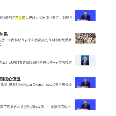
。商務部部長
王文濤
以視頻方式出席並發言，副部長
無果
將是中印商務部長在中印貿易談判長期中斷後重新
文
上周五）應約與世貿組織總幹事奧孔喬─伊韋阿拉舉
體制核心價值
伊韋阿拉(Ngozi Okonjo-Iweala)舉行視像會
英國工商界代表視頻對話時表示，中英關係面臨一