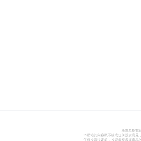
股票及指數
本網站的內容概不構成任何投資意見
任何投資決定前，投資者應考慮產品