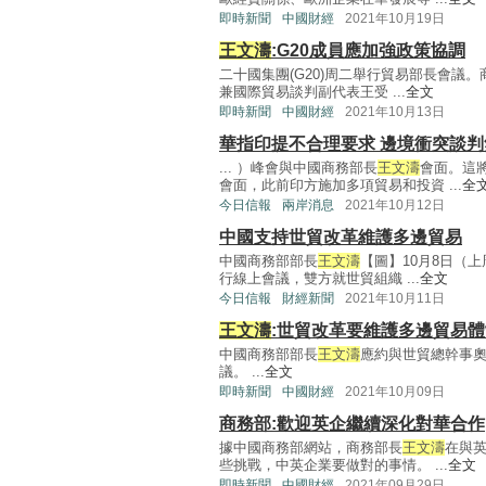
即時新聞
中國財經
2021年10月19日
王文濤
:G20成員應加強政策協調
二十國集團(G20)周二舉行貿易部長會議
兼國際貿易談判副代表王受 ...
全文
即時新聞
中國財經
2021年10月13日
華指印提不合理要求 邊境衝突談判
... ）峰會與中國商務部長
王文濤
會面。這
會面，此前印方施加多項貿易和投資 ...
全
今日信報
兩岸消息
2021年10月12日
中國支持世貿改革維護多邊貿易
中國商務部部長
王文濤
【圖】10月8日（
行線上會議，雙方就世貿組織 ...
全文
今日信報
財經新聞
2021年10月11日
王文濤
:世貿改革要維護多邊貿易
中國商務部部長
王文濤
應約與世貿總幹事奧孔喬–
議。 ...
全文
即時新聞
中國財經
2021年10月09日
商務部:歡迎英企繼續深化對華合作
據中國商務部網站，商務部長
王文濤
在與
些挑戰，中英企業要做對的事情。 ...
全文
即時新聞
中國財經
2021年09月29日