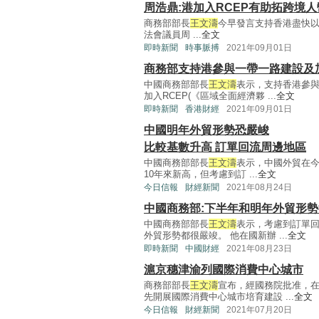
周浩鼎:港加入RCEP有助拓跨境
商務部部長
王文濤
今早發言支持香港盡快以
法會議員周 ...
全文
即時新聞
時事脈搏
2021年09月01日
商務部支持港參與一帶一路建設及加
中國商務部部長
王文濤
表示，支持香港參
加入RCEP(《區域全面經濟夥 ...
全文
即時新聞
香港財經
2021年09月01日
中國明年外貿形勢恐嚴峻
比較基數升高 訂單回流周邊地區
中國商務部部長
王文濤
表示，中國外貿在今
10年來新高，但考慮到訂 ...
全文
今日信報
財經新聞
2021年08月24日
中國商務部:下半年和明年外貿形
中國商務部部長
王文濤
表示，考慮到訂單
外貿形勢都很嚴竣。 他在國新辦 ...
全文
即時新聞
中國財經
2021年08月23日
滬京穗津渝列國際消費中心城市
商務部部長
王文濤
宣布，經國務院批准，
先開展國際消費中心城市培育建設 ...
全文
今日信報
財經新聞
2021年07月20日