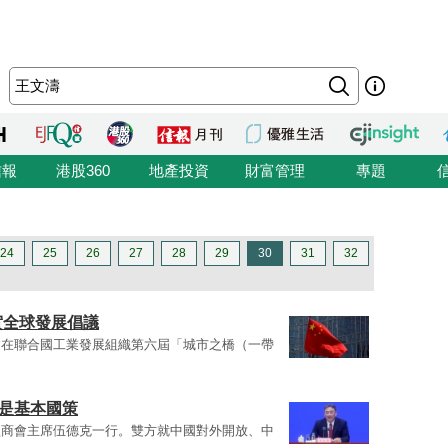
信報
港股360
地產投資
財富管理
專題
24
25
26
27
28
29
30
31
32
實全球發展倡議
邀在聯合國工業發展組織第六屆「城市之橋（一帶
放是基本國策
盟商會主席伍德克一行。雙方就中國對外開放、中