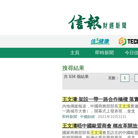
主頁
即時新聞
今日
搜尋結果
共 634 個結果
頁數：
1
...
王文濤
:架設一帶一路合作橋樑 落
內地傳媒報道，中國商務部部長
王文濤
應
一路城市大會）」開幕式上發表視 ...
全文
即時新聞
中國財經
2021年10月31日
王文濤
晤中國歐盟商會 稱改革開
國家商務部部長
王文濤
會見訪京的中國歐
歐經貿關係、歐洲企業在華發展等 ...
全文