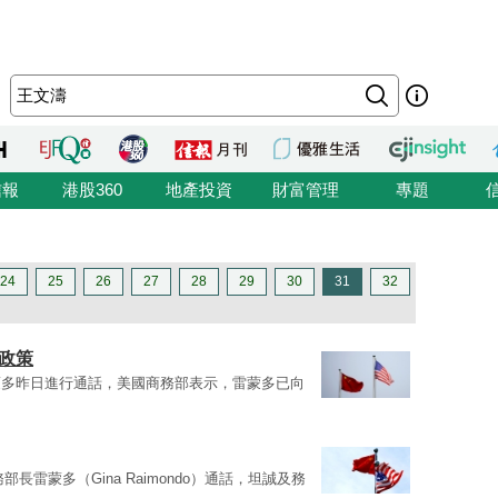
信報
港股360
地產投資
財富管理
專題
24
25
26
27
28
29
30
31
32
政策
蒙多昨日進行通話，美國商務部表示，雷蒙多已向
部長雷蒙多（Gina Raimondo）通話，坦誠及務