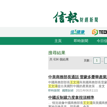
主頁
即時新聞
今日
搜尋結果
共 634 個結果
頁數：
1
...
中美商務部長通話 雷蒙多憂華產業
中國商務部部長
王文濤
與美國商務部長雷
王文濤
提出美國對中國的產業政策 ...
全文
即時新聞
國際財經
2021年06月11日
中國反制裁力度拿捏須精準
... 情況就像中國商務部長
王文濤
與美國商務
實地交換意見，同意繼 ...
全文