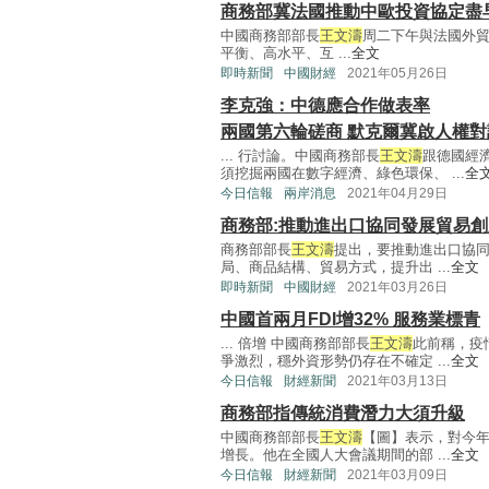
商務部冀法國推動中歐投資協定盡
中國商務部部長
王文濤
周二下午與法國外
平衡、高水平、互 ...
全文
即時新聞
中國財經
2021年05月26日
李克強：中德應合作做表率
兩國第六輪磋商 默克爾冀啟人權對
... 行討論。中國商務部長
王文濤
跟德國經
須挖掘兩國在數字經濟、綠色環保、 ...
全
今日信報
兩岸消息
2021年04月29日
商務部:推動進出口協同發展貿易創
商務部部長
王文濤
提出，要推動進出口協
局、商品結構、貿易方式，提升出 ...
全文
即時新聞
中國財經
2021年03月26日
中國首兩月FDI增32% 服務業標青
... 倍增 中國商務部部長
王文濤
此前稱，疫
爭激烈，穩外資形勢仍存在不確定 ...
全文
今日信報
財經新聞
2021年03月13日
商務部指傳統消費潛力大須升級
中國商務部部長
王文濤
【圖】表示，對今
增長。他在全國人大會議期間的部 ...
全文
今日信報
財經新聞
2021年03月09日