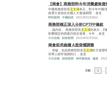
【兩會】商務部料今年消費處恢復
中國商務部部長
王文濤
表示，對今年中國
路透引述他在全國人大會議期間 ...
全文
即時新聞
中國財經
2021年03月08日
商務部稱正深入分析CPTPP條款
... 議內容。 商務部部長
王文濤
則表示，判
影響穩定的因素仍然在發展，今年 ...
全文
今日信報
財經新聞
2021年02月25日
兩會前求維穩 A股毋懼調整
... 突破，包括商務部部長
王文濤
昨天發聲
領導人經常強調的口 ...
全文
今日信報
財經新聞
神州最前線
穆真
202
頁數：
1
...