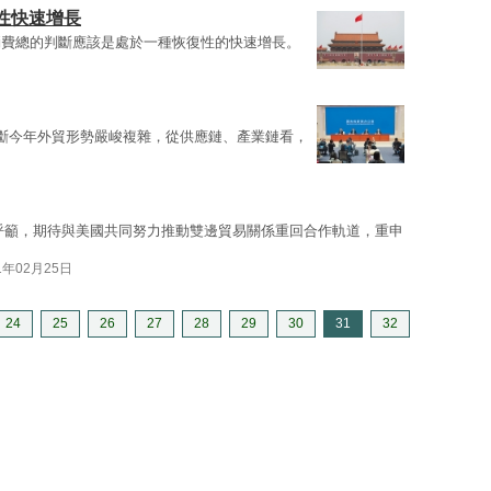
性快速增長
消費總的判斷應該是處於一種恢復性的快速增長。
斷今年外貿形勢嚴峻複雜，從供應鏈、產業鏈看，
呼籲，期待與美國共同努力推動雙邊貿易關係重回合作軌道，重申
1年02月25日
24
25
26
27
28
29
30
31
32