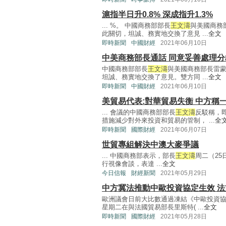
滬指半日升0.8% 深成指升1.3%
... %。 中國商務部部長
王文濤
與美國商務
此關切，坦誠、務實地交換了意見 ...
全文
即時新聞
中國財經
2021年06月10日
中美商務部長通話 同意妥善處理分
中國商務部部長
王文濤
與美國商務部長雷
坦誠、務實地交換了意見。雙方同 ...
全文
即時新聞
中國財經
2021年06月10日
美貿易代表:對華貿易失衡 中方稱
... 會議的中國商務部部長
王文濤
反駁稱，
措施減少對外來投資和貿易的管制， ...
全
即時新聞
國際財經
2021年06月07日
世貿專組解決中澳大麥爭議
... 中國商務部表示，部長
王文濤
周二（25日
行視像會談，表達 ...
全文
今日信報
財經新聞
2021年05月29日
中方冀法推動中歐投資協定生效 法
歐洲議會日前大比數通過凍結《中歐投資
星期二在與法國貿易部長里斯特( ...
全文
即時新聞
國際財經
2021年05月28日