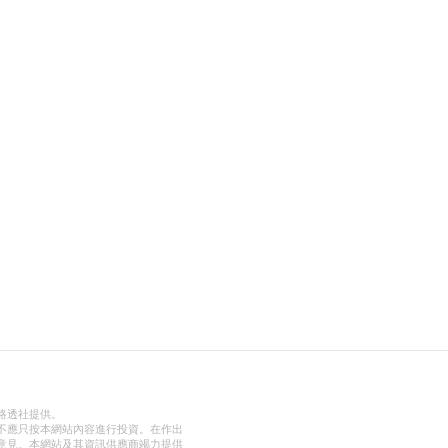
路透社提供。
不應只按本網站內容進行投資。在作出
意見。本網站及其資訊供應商竭力提供