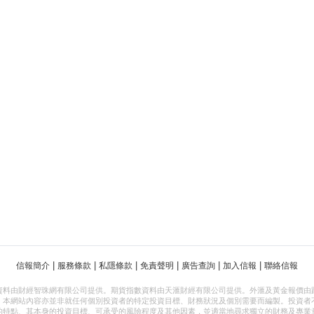
|
|
|
|
|
|
信報簡介
服務條款
私隱條款
免責聲明
廣告查詢
加入信報
聯絡信報
資料由財經智珠網有限公司提供。期貨指數資料由天滙財經有限公司提供。外滙及黃金報價由
，本網站內容亦並非就任何個別投資者的特定投資目標、財務狀況及個別需要而編製。投資者
的特點、其本身的投資目標、可承受的風險程度及其他因素，並適當地尋求獨立的財務及專業