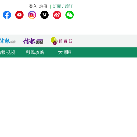
登入
註冊
|
訂閱 / 續訂
信報視頻
移民攻略
大灣區