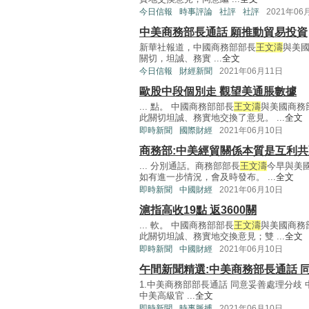
今日信報
時事評論
社評
社評
2021年06
中美商務部長通話 願推動貿易投資
新華社報道，中國商務部部長
王文濤
與美
關切，坦誠、務實 ...
全文
今日信報
財經新聞
2021年06月11日
歐股中段個別走 觀望美通脹數據
... 點。 中國商務部部長
王文濤
與美國商務
此關切坦誠、務實地交換了意見。 ...
全文
即時新聞
國際財經
2021年06月10日
商務部:中美經貿關係本質是互利共
... 分別通話。商務部部長
王文濤
今早與美
如有進一步情況，會及時發布。 ...
全文
即時新聞
中國財經
2021年06月10日
滬指高收19點 返3600關
... 軟。 中國商務部部長
王文濤
與美國商務
此關切坦誠、務實地交換意見；雙 ...
全文
即時新聞
中國財經
2021年06月10日
午間新聞精選:中美商務部長通話 
1.中美商務部部長通話 同意妥善處理分歧
中美高級官 ...
全文
即時新聞
時事脈搏
2021年06月10日