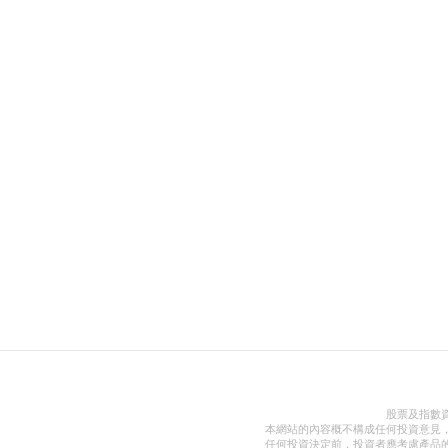
股票及指數
本網站的內容概不構成任何投資意見
任何投資決定前，投資者應考慮產品