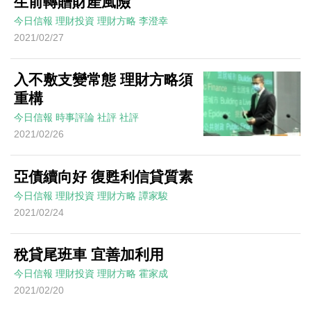
生前轉贈財產風險
今日信報
理財投資
理財方略
李澄幸
2021/02/27
入不敷支變常態 理財方略須
重構
今日信報
時事評論
社評
社評
2021/02/26
亞債續向好 復甦利信貸質素
今日信報
理財投資
理財方略
譚家駿
2021/02/24
稅貸尾班車 宜善加利用
今日信報
理財投資
理財方略
霍家成
2021/02/20