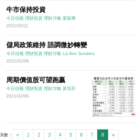
牛市保持投資
今日信報
理財投資
理財方略
梁振輝
2021/02/11
儲局政策維持 語調微妙轉變
今日信報
理財投資
理財方略
Liz Ann Sonders
2021/02/08
周期價值股可望跑贏
今日信報
理財投資
理財方略
黃培芬
2021/02/06
«
1
2
3
4
5
6
7
8
»
頁數：