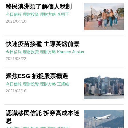
移民澳洲須了解個人稅制
今日信報
理財投資
理財方略
李明正
2021/04/10
快速疫苗接種 主導英鎊前景
今日信報
理財投資
理財方略
Karsten Junius
2021/03/22
聚焦ESG 捕捉股票機遇
今日信報
理財投資
理財方略
王耀維
2021/03/16
認識移民信託 拆穿高成本迷
思