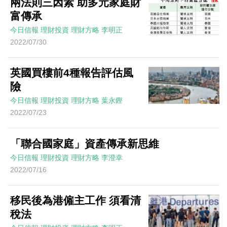
兩法則三因素 助多元家庭財
富傳承
今日信報
理財投資
理財方略
李明正
2022/07/30
英國買樓前4種報告評估風
險
今日信報
理財投資
理財方略
葉永鏗
2022/07/23
「聯合國家庭」資產傳承新思維
今日信報
理財投資
理財方略
李澄幸
2022/07/16
移民後為港僱主工作 須看清
稅法