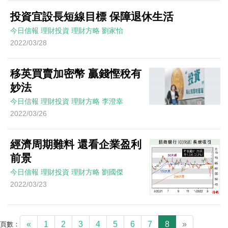
投資宜設長短線目標 保障退休生活
今日信報
理財投資
理財方略
劉家怡
2022/03/28
移英買賣加密幣 贏錢慳稅有
妙法
今日信報
理財投資
理財方略
李澄幸
2022/03/26
經濟周期難料 還看企業盈利
前景
今日信報
理財投資
理財方略
劉國傑
2022/03/23
«
1
2
3
4
5
6
7
8
»
頁數：