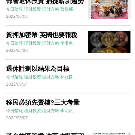
部署退休投資 捕捉嶄新趨勢
今日信報
理財投資
理財方略
曹偉邦
2022/06/03
質押加密幣 英國也要報稅
今日信報
理財投資
理財方略
李澄幸
2022/05/23
退休計劃以結果為目標
今日信報
理財投資
理財方略
林冠良
2022/05/14
移民必須先賣樓?三大考量
今日信報
理財投資
理財方略
李明正
2022/05/07