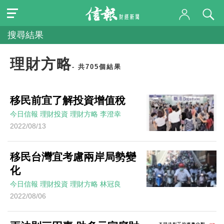
搜尋結果
理財方略
- 共705個結果
移民前宜了解投資增值稅
今日信報
理財投資
理財方略
李澄幸
2022/08/13
移民台灣宜考慮兩岸局勢變
化
今日信報
理財投資
理財方略
林冠良
2022/08/06