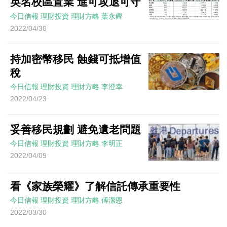
英名校區置業 進可攻退可守
今日信報
理財投資
理財方略
葉永鏗
2022/04/30
持加密幣移民 蝕錢可抵增值
稅
今日信報
理財投資
理財方略
李澄幸
2022/04/23
妥善移民規劃 避免遺老問題
今日信報
理財投資
理財方略
李明正
2022/04/09
看《家族榮耀》了解信託傳承重要性
今日信報
理財投資
理財方略
傅潔恩
2022/03/30