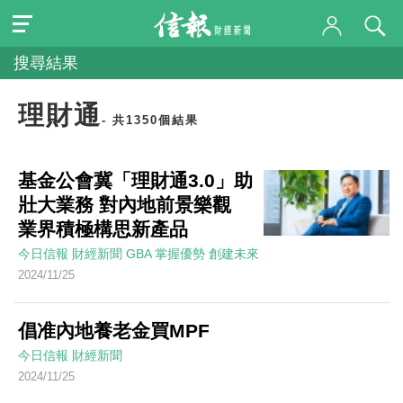
搜尋結果
理財通
- 共1350個結果
基金公會冀「理財通3.0」助
壯大業務 對內地前景樂觀
業界積極構思新產品
今日信報
財經新聞
GBA 掌握優勢 創建未來
2024/11/25
倡准內地養老金買MPF
今日信報
財經新聞
2024/11/25