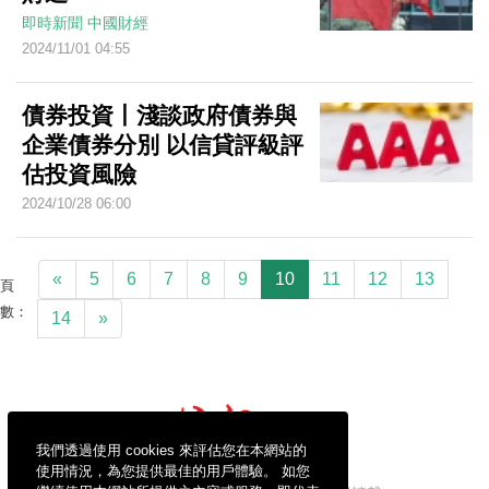
即時新聞
中國財經
2024/11/01 04:55
債券投資丨淺談政府債券與
企業債券分別 以信貸評級評
估投資風險
2024/10/28 06:00
«
5
6
7
8
9
10
11
12
13
頁
數：
14
»
我們透過使用 cookies 來評估您在本網站的
使用情況，為您提供最佳的用戶體驗。 如您