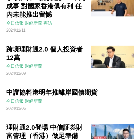
成事 對國家香港俱有利 任
內未能推出留憾
今日信報
財經新聞
專訪
2024/11/11
跨境理財通2.0 個人投資者
12萬
今日信報
財經新聞
2024/11/09
中證協料港明年推離岸國債期貨
今日信報
財經新聞
2024/11/06
理財通2.0登場 中信証券財
富管理（香港）做足準備