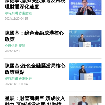
陳德霖:應加快股票通及跨境
理財通深化速度
即時新聞
香港財經
2024/11/20 04:15
陳國基：綠色金融成港核心
政策
今日信報
要聞
2024/11/20
陳國基:綠色金融屬當局核心
政策重點
即時新聞
香港財經
2024/11/19 11:04
星展：財管商機巨 續成收入
動力 可抵消貸款弱 料跨境