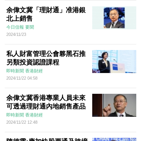
余偉文冀「理財通」准港銀
北上銷售
今日信報
要聞
2024/11/23
私人財富管理公會夥黑石推
另類投資認證課程
即時新聞
香港財經
2024/11/22 04:58
余偉文冀香港專業人員未來
可透過理財通內地銷售產品
即時新聞
香港財經
2024/11/22 12:48