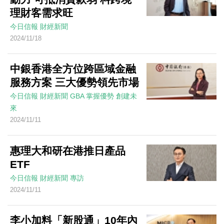
理財客需求旺
今日信報
財經新聞
2024/11/18
中銀香港全方位跨區域金融
服務方案 三大優勢領先市場
今日信報
財經新聞
GBA 掌握優勢 創建未
來
2024/11/11
惠理大和研在港推日產品
ETF
今日信報
財經新聞
專訪
2024/11/11
李小加料「新股通」10年內