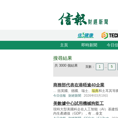
主頁
即時新聞
今日
搜尋結果
共 3000 個結果
頁數：
1
...
5
商務部代表在港晤逾40企業
... 括英國、德國、瑞士、
瑞典
和土耳其等國
今日信報
財經新聞
2026年03月19日
美數據中心試用機械狗監工
現時大型美國科企在人工智能（AI）基建投
內生產總值（GDP），有 ...
全文