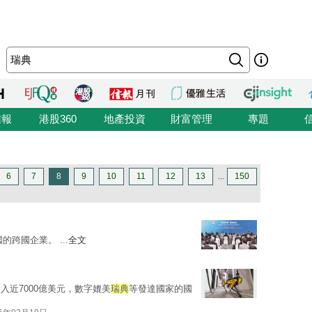
信報
港股360
地產投資
財富管理
專題
6
7
8
9
10
11
12
13
...
150
的跨國企業。 ...
全文
入近7000億美元，數字媲美
瑞典
等發達國家的國