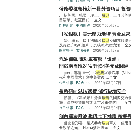
今日信報
財經新聞
CEO AI⎹ EJ Tech
20
發改委據報推新一批外資項目 投資
... 括英國、德國、瑞士、
瑞典
、土耳其等
目清單。截至目前 ...
全文
即時新聞
中國財經
2026年03月17日
【私銀觀】美元壓力漸增 黃金迎來
... 勢。紐元、瑞士法郎及
瑞典
克朗亦錄得
及英鎊升幅較溫和，反映歐洲經濟活 ...
全
財富管理
市場分析
2026年03月17日
汽油價飆 電動車蓄勢「燃銷」
開戰兩周漲24% 升抵4美元成關鍵
... gen，港稱福士）和
瑞典
富豪汽車（Vo
稅和中國需求下降中艱難復 ...
全文
今日信報
EJ Global
2026年03月17日
倫敦研向SUV徵費 減行駛增安全
... 影響。《零願景》源自
瑞典
的國際交通
施，達成交通事故零死亡及重傷的目 ...
全
今日信報
EJ Global
2026年03月14日
剖白霸凌風波 辭職走下神壇 窺探丹
... 哲皮曾形容「菜式參考
瑞典
軍方，僅用
餐飲業之光。 Noma落戶碼頭 ...
全文