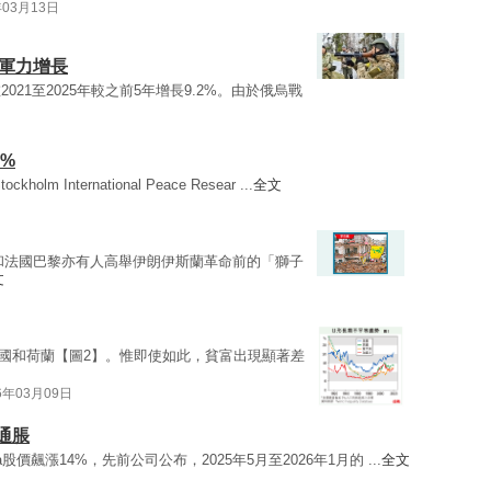
年03月13日
京軍力增長
21至2025年較之前5年增長9.2%。由於俄烏戰
%
International Peace Resear ...
全文
和法國巴黎亦有人高舉伊朗伊斯蘭革命前的「獅子
文
國和荷蘭【圖2】。惟即使如此，貧富出現顯著差
6年03月09日
通脹
a股價飆漲14%，先前公司公布，2025年5月至2026年1月的 ...
全文