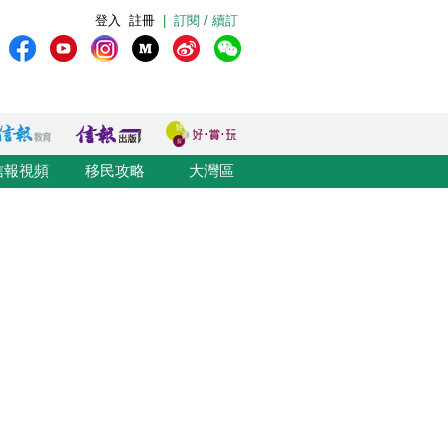
登入
註冊
|
訂閱 / 續訂
信報視頻
移民攻略
大灣區