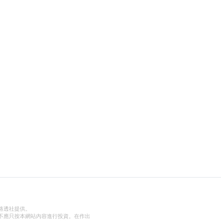
路透社提供。
不應只按本網站內容進行投資。在作出