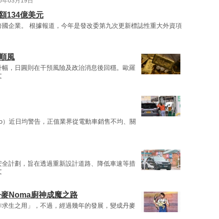
26年03月19日
額134億美元
跨國企業。 根據報道，今年是發改委第九次更新標誌性重大外資項
順風
升幅，日圓則在干預風險及政治消息後回穩。歐羅
文
lvo）近日均警告，正值業界從電動車銷售不均、關
安全計劃，旨在透過重新設計道路、降低車速等措
文
麥Noma廚神成魔之路
作求生之用」，不過，經過幾年的發展，變成丹麥