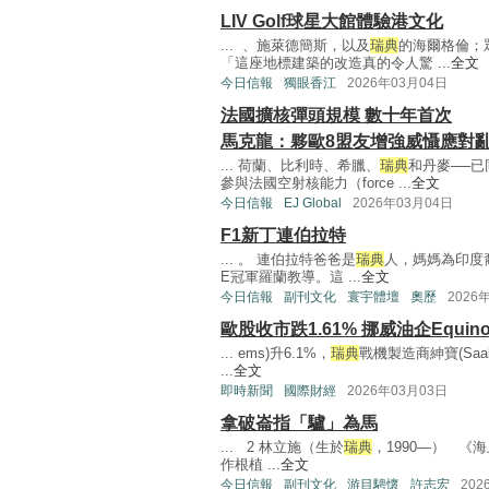
LIV Golf球星大館體驗港文化
... 、施萊德簡斯，以及
瑞典
的海爾格倫；
「這座地標建築的改造真的令人驚 ...
全文
今日信報
獨眼香江
2026年03月04日
法國擴核彈頭規模 數十年首次
馬克龍：夥歐8盟友增強威懾應對
... 荷蘭、比利時、希臘、
瑞典
和丹麥──
參與法國空射核能力（force ...
全文
今日信報
EJ Global
2026年03月04日
F1新丁連伯拉特
... 。 連伯拉特爸爸是
瑞典
人，媽媽為印度裔
E冠軍羅蘭教導。這 ...
全文
今日信報
副刊文化
寰宇體壇
奧歷
2026
歐股收市跌1.61% 挪威油企Equin
... ems)升6.1%，
瑞典
戰機製造商紳寶(Sa
...
全文
即時新聞
國際財經
2026年03月03日
拿破崙指「驢」為馬
... 2 林立施（生於
瑞典
，1990—） 《
作根植 ...
全文
今日信報
副刊文化
游目騁懷
許志宏
202