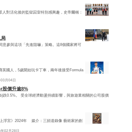
眾人對活化後的監獄囚室特別感興趣，史帝爾稱：
亂局
已同意參與這項「先進阻嚇」策略。這8個國家將可
英國人，5歲開始玩卡丁車，兩年後接受Formula
年03月04日
or股價升逾8%
ab)跌0.5%。 受全球經濟動盪持續影響，與旅遊業相關的公司股價
海上浮宮》2024年 媒介：三頻道錄像 藝術家的創
6年02月28日