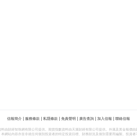
|
|
|
|
|
|
信報簡介
服務條款
私隱條款
免責聲明
廣告查詢
加入信報
聯絡信報
資料由財經智珠網有限公司提供。期貨指數資料由天滙財經有限公司提供。外滙及黃金報價由
，本網站內容亦並非就任何個別投資者的特定投資目標、財務狀況及個別需要而編製。投資者