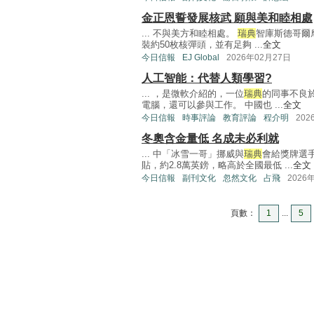
金正恩誓發展核武 願與美和睦相處
... 不與美方和睦相處。
瑞典
智庫斯德哥爾
裝約50枚核彈頭，並有足夠 ...
全文
今日信報
EJ Global
2026年02月27日
人工智能：代替人類學習?
... ，是微軟介紹的，一位
瑞典
的同事不良
電腦，還可以參與工作。 中國也 ...
全文
今日信報
時事評論
教育評論
程介明
202
冬奧含金量低 名成未必利就
... 中「冰雪一哥」挪威與
瑞典
會給獎牌選
貼，約2.8萬英鎊，略高於全國最低 ...
全文
今日信報
副刊文化
忽然文化
占飛
2026
頁數：
1
...
5