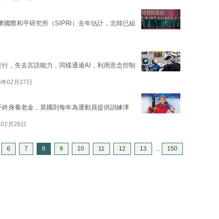
摩國際和平研究所（SIPRI）去年估計，北韓已組
於行，失去言語能力，同樣通過AI，利用意念控制
6年02月27日
手終身養老金，英國則每年為運動員提供訓練津
年02月26日
6
7
8
9
10
11
12
13
...
150