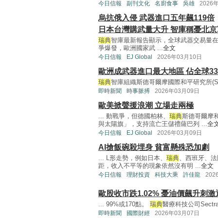
今日信報
副刊文化
名廚食事
吳雄
2026
烏抗俄入侵 武器進口五年飆119倍
日本台灣購武量大升 智庫稱憂北
瑞典
智庫最新報告顯示，全球武器交易量在20
爭爆發，歐洲國家武 ...
全文
今日信報
EJ Global
2026年03月10日
歐洲成武器進口最大地區 佔全球33
瑞典
智庫組織斯德哥爾摩國際和平研究所(Stockholm 
即時新聞
時事脈搏
2026年03月09日
歐美掀聲援浪潮 立場走兩極
... 動戰爭，但德國柏林、
瑞典
斯德哥爾摩
與太陽旗」，支持流亡王儲禮薩巴列 ...
全
今日信報
EJ Global
2026年03月09日
AI搶飯碗殺埋身 貧富懸殊恐加劇
... L形走勢，例如日本、
瑞典
、西班牙、法
距，收入不平等的現象依然沒有明 ...
全文
今日信報
理財投資
科技大乘
許佳龍
202
歐股收市跌1.02% 憂油價飆升刺激
... 99%或170點。
瑞典
醫療科技公司Sectr
即時新聞
國際財經
2026年03月07日