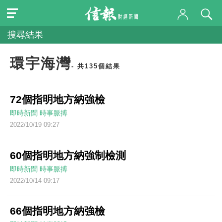
搜尋結果
環宇海灣
- 共135個結果
72個指明地方納強檢
即時新聞
時事脈搏
2022/10/19 09:27
60個指明地方納強制檢測
即時新聞
時事脈搏
2022/10/14 09:17
66個指明地方納強檢