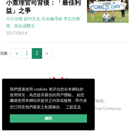
小查理官司背後：「最佳利
益」之爭
今日信報
副刊文化
生命倫理線
李志光教
授、區結成醫生
2017/08/14
«
1
2
»
頁數：
我們透過使用 cookies 來評估您在本網站的
使用情況，為您提供最佳的用戶體驗。 如您
繼續使用本網站所提供之內容或服務，即代表
信報財經新聞有限公司版權所有，不得轉載。
您已同意我們最新之私隱條款。
了解更多
Copyright © 2026 Hong Kong Economic Journal Company
Limited. All rights reserved.
關閉