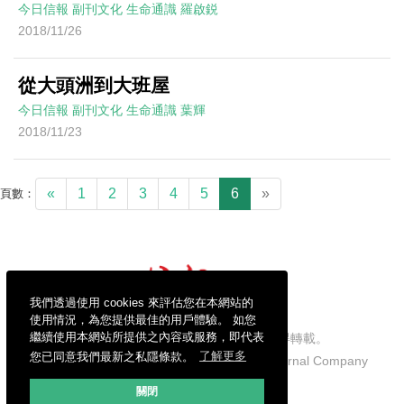
今日信報
副刊文化
生命通識
羅啟鋭
2018/11/26
從大頭洲到大班屋
今日信報
副刊文化
生命通識
葉輝
2018/11/23
«
1
2
3
4
5
6
»
頁數：
我們透過使用 cookies 來評估您在本網站的
使用情況，為您提供最佳的用戶體驗。 如您
繼續使用本網站所提供之內容或服務，即代表
信報財經新聞有限公司版權所有，不得轉載。
您已同意我們最新之私隱條款。
了解更多
Copyright © 2026 Hong Kong Economic Journal Company
Limited. All rights reserved.
關閉