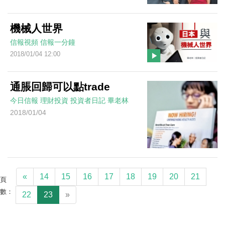
機械人世界
信報視頻
信報一分鐘
2018/01/04 12:00
通脹回歸可以點trade
今日信報
理財投資
投資者日記
畢老林
2018/01/04
«
14
15
16
17
18
19
20
21
頁
數：
22
23
»