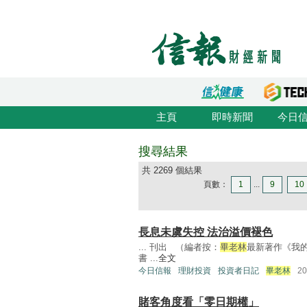
主頁
即時新聞
今日
搜尋結果
共 2269 個結果
頁數：
1
...
9
10
長息未虞失控 法治溢價褪色
... 刊出 （編者按：
畢老林
最新著作《我
書 ...
全文
今日信報
理財投資
投資者日記
畢老林
2
賭客角度看「零日期權」