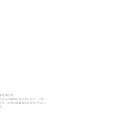
路透社提供。
不應只按本網站內容進行投資。在作出
意見。本網站及其資訊供應商竭力提供
責。