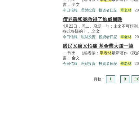
書 ...
全文
今日信報
理財投資
投資者日記
畢老林
2
債券義和團救得了鮑威爾嗎
4月22日，周二。廢話一句：未來不可預
各式各樣的十 ...
全文
今日信報
理財投資
投資者日記
畢老林
2
股民又痕又怕痛 基金業大賺一筆
... 刊出 （編者按：
畢老林
最新著作《我
書 ...
全文
今日信報
理財投資
投資者日記
畢老林
2
頁數：
1
...
9
1