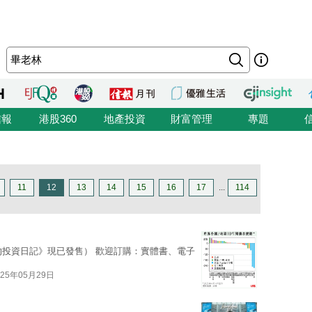
信報
港股360
地產投資
財富管理
專題
11
12
13
14
15
16
17
...
114
的投資日記》現已發售） 歡迎訂購：實體書、電子
025年05月29日