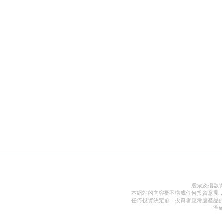
股票及指數
本網站的內容概不構成任何投資意見
任何投資決定前，投資者應考慮產品
準