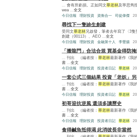
... 會有所虧損。正如同文
畢老林
及寧思雋指
wea ...
全文
今日信報
理財投資
資衡合一
司徒偉傑
2
尋找下一隻廸生創建
受同文
畢老林
兄啟發，筆者去年寫了〈3隻
創建（00113）、AEO ...
全文
今日信報
理財投資
金融第十人
李聲揚
2
「搬龍門」合法合規 買基金得防掩
... 刊出 （編者按：
畢老林
最新著作《我
書 ...
全文
今日信報
理財投資
投資者日記
畢老林
2
一套公式三個結果 投資「老妖」另
... 刊出 （編者按：
畢老林
最新著作《我
書 ...
全文
今日信報
理財投資
投資者日記
畢老林
2
初哥迎抗逆風 還須多讀歷史
... 刊出 （編者按：
畢老林
最新著作《我
書 ...
全文
今日信報
理財投資
投資者日記
畢老林
2
食得鹹魚抵得渴 此消彼長非當然
... 刊出 （編者按：
畢老林
最新著作《我