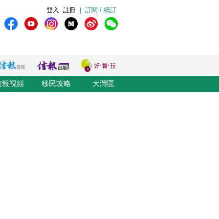
登入
註冊
|
訂閱 / 續訂
信報視頻
移民攻略
大灣區