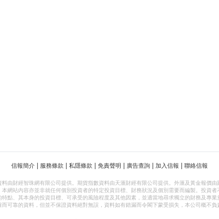
|
|
|
|
|
|
信報簡介
服務條款
私隱條款
免責聲明
廣告查詢
加入信報
聯絡信報
資料由財經智珠網有限公司提供。期貨指數資料由天滙財經有限公司提供。外滙及黃金報價由
，本網站內容亦並非就任何個別投資者的特定投資目標、財務狀況及個別需要而編製。投資者
的特點、其本身的投資目標、可承受的風險程度及其他因素，並適當地尋求獨立的財務及專業
確而可靠的資料，但並不保證資料絕對無誤，資料如有錯漏而令閣下蒙受損失，本公司概不負