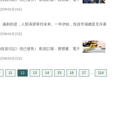
025年04月24日
測。諷刺的是，人類渴望掌控未來。一年伊始，投資市場總是充斥着
025年04月23日
的投資日記》現已發售） 歡迎訂購：實體書、電子
025年04月22日
0
11
12
13
14
15
16
17
...
114