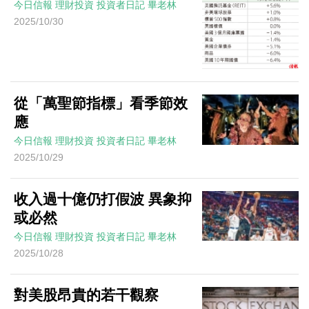
今日信報
理財投資
投資者日記
畢老林
2025/10/30
從「萬聖節指標」看季節效
應
今日信報
理財投資
投資者日記
畢老林
2025/10/29
收入過十億仍打假波 異象抑
或必然
今日信報
理財投資
投資者日記
畢老林
2025/10/28
對美股昂貴的若干觀察