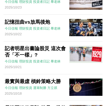
今日信報
理財投資
投資者日記
畢老林
2025/10/23
記憶扭曲vs放馬後炮
今日信報
理財投資
投資者日記
畢老林
2025/10/22
記者明星出書論股災 這次會
否「不一樣」?
今日信報
理財投資
投資者日記
畢老林
2025/10/21
最實與最虛 槓鈴策略大勝
今日信報
理財投資
運籌制勝
方立祺
2025/10/18