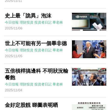
2025/11/11
史上最「詭異」泡沫
今日信報
理財投資
投資者日記
畢老林
2025/11/06
世上不可能有另一個畢非德
今日信報
理財投資
投資者日記
畢老林
2025/11/05
五倍槓桿搞邊科 不明狀況輸
餐飽
今日信報
理財投資
投資者日記
畢老林
2025/11/04
金好定股靚 睇圖表呃晒