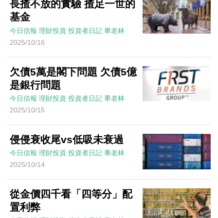
長揸不放的實驗 揸足一世的
基金
今日信報
理財投資
投資者日記
畢老林
2025/10/16
欠債5萬是閣下問題 欠債5億
是銀行問題
今日信報
理財投資
投資者日記
畢老林
2025/10/15
侵侵衰收尾vs低吸未衰過
今日信報
理財投資
投資者日記
畢老林
2025/10/14
從金價四千看「四等分」配
置利弊