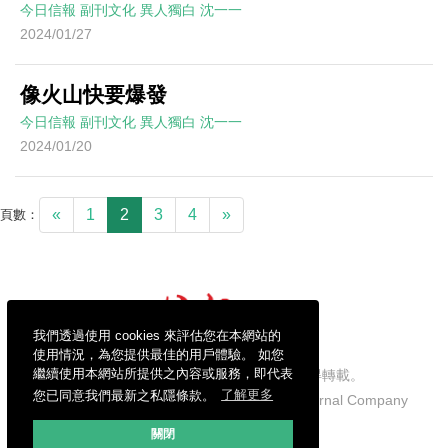
今日信報
副刊文化
異人獨白
沈一一
2024/01/27
像火山快要爆發
今日信報
副刊文化
異人獨白
沈一一
2024/01/20
«
1
2
3
4
»
頁數：
我們透過使用 cookies 來評估您在本網站的
使用情況，為您提供最佳的用戶體驗。 如您
繼續使用本網站所提供之內容或服務，即代表
信報財經新聞有限公司版權所有，不得轉載。
您已同意我們最新之私隱條款。
了解更多
Copyright © 2026 Hong Kong Economic Journal Company
Limited. All rights reserved.
關閉