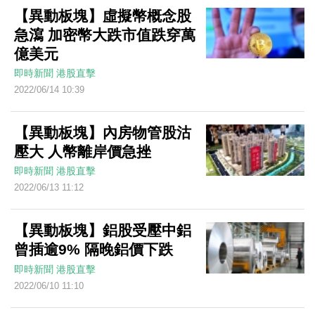
【異動板塊】虛擬幣概念股
急瀉 加密幣大跌市值跌穿萬
億美元
即時新聞
港股直擊
2022/06/14 10:39
【異動板塊】內房物管股沽
壓大 人幣離岸價急挫
即時新聞
港股直擊
2022/06/13 11:12
【異動板塊】鋁股受壓中鋁
曾插逾9% 隔晚鋁價下跌
即時新聞
港股直擊
2022/06/10 11:10