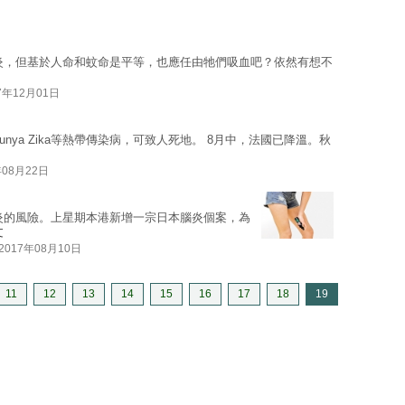
日
炎，但基於人命和蚊命是平等，也應任由牠們吸血吧？依然有想不
7年12月01日
ngunya Zika等熱帶傳染病，可致人死地。 8月中，法國已降溫。秋
年08月22日
炎的風險。上星期本港新增一宗日本腦炎個案，為
文
2017年08月10日
11
12
13
14
15
16
17
18
19