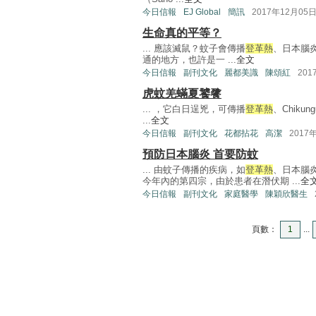
今日信報
EJ Global
簡訊
2017年12月05
生命真的平等？
... 應該滅鼠？蚊子會傳播
登革熱
、日本腦
通的地方，也許是一 ...
全文
今日信報
副刊文化
麗都美識
陳頌紅
201
虎蚊羌蟎夏饕餮
... ，它白日逞兇，可傳播
登革熱
、Chiku
...
全文
今日信報
副刊文化
花都拈花
高潔
2017
預防日本腦炎 首要防蚊
... 由蚊子傳播的疾病，如
登革熱
、日本腦
今年內的第四宗，由於患者在潛伏期 ...
全
今日信報
副刊文化
家庭醫學
陳穎欣醫生
頁數：
1
...