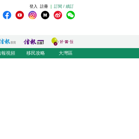
登入
註冊
|
訂閱 / 續訂
信報視頻
移民攻略
大灣區