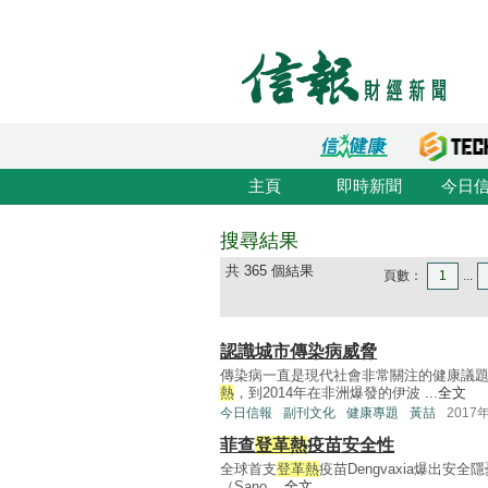
主頁
即時新聞
今日
搜尋結果
共 365 個結果
頁數：
1
...
認識城市傳染病威脅
傳染病一直是現代社會非常關注的健康議
熱
，到2014年在非洲爆發的伊波 ...
全文
今日信報
副刊文化
健康專題
黃喆
2017
菲查
登革熱
疫苗安全性
全球首支
登革熱
疫苗Dengvaxia爆出
（Sano ...
全文