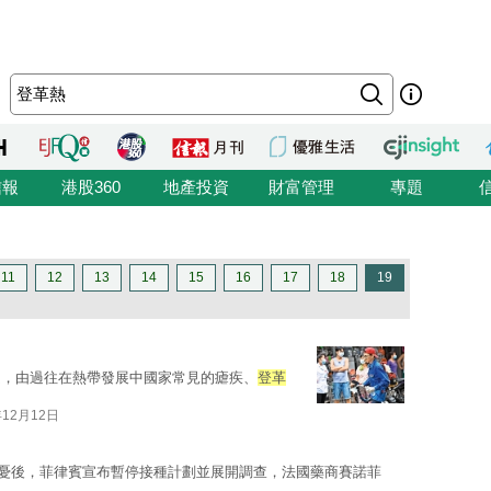
信報
港股360
地產投資
財富管理
專題
11
12
13
14
15
16
17
18
19
題，由過往在熱帶發展中國家常見的瘧疾、
登革
年12月12日
安全隱憂後，菲律賓宣布暫停接種計劃並展開調查，法國藥商賽諾菲