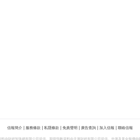
|
|
|
|
|
|
信報簡介
服務條款
私隱條款
免責聲明
廣告查詢
加入信報
聯絡信報
資料由財經智珠網有限公司提供。期貨指數資料由天滙財經有限公司提供。外滙及黃金報價由