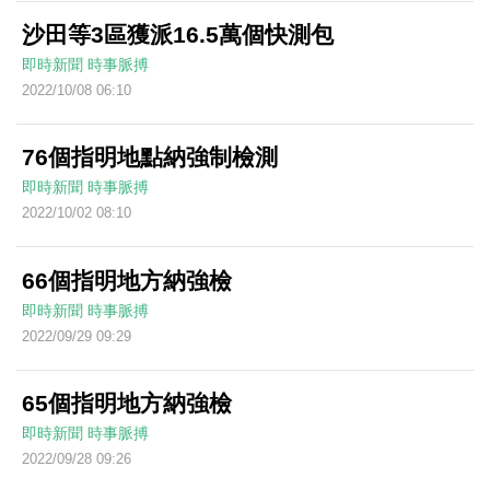
沙田等3區獲派16.5萬個快測包
即時新聞
時事脈搏
2022/10/08 06:10
76個指明地點納強制檢測
即時新聞
時事脈搏
2022/10/02 08:10
66個指明地方納強檢
即時新聞
時事脈搏
2022/09/29 09:29
65個指明地方納強檢
即時新聞
時事脈搏
2022/09/28 09:26