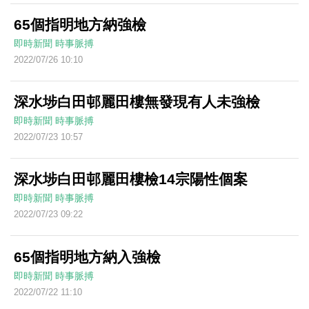
65個指明地方納強檢
即時新聞
時事脈搏
2022/07/26 10:10
深水埗白田邨麗田樓無發現有人未強檢
即時新聞
時事脈搏
2022/07/23 10:57
深水埗白田邨麗田樓檢14宗陽性個案
即時新聞
時事脈搏
2022/07/23 09:22
65個指明地方納入強檢
即時新聞
時事脈搏
2022/07/22 11:10