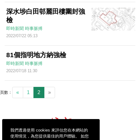
深水埗白田邨麗田樓圍封強
檢
即時新聞
時事脈搏
2022/07/22 05:13
81個指明地方納強檢
即時新聞
時事脈搏
2022/07/18 11:30
«
1
2
»
頁數：
我們透過使用 cookies 來評估您在本網站的
使用情況，為您提供最佳的用戶體驗。 如您