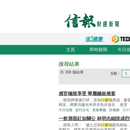
主頁
即時新聞
今日
搜尋結果
共 268 個結果
頁數：
1
感官極致享受 華麗鐵板燒宴
... 蝦殼烤香後打碎，添加
白蘭地
煮成，爆
精采，將新潟越光米與木魚水放在 ...
全文
今日信報
副刊文化
星級餐廳
區佩嫦
202
一飲酒面紅如關公 林明志細說成
... 經有人問：「威士忌和
白蘭地
顏色相似
的魅力，經常在品酒場合分享知識 ...
全文