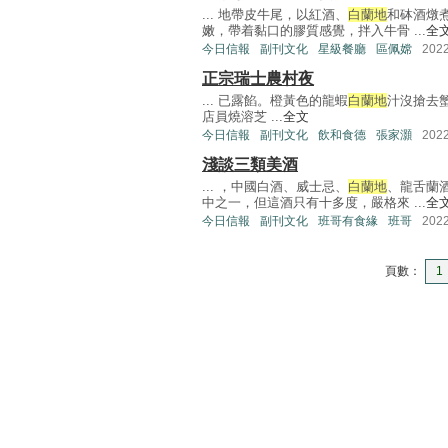
... 地帶皮牛尾，以紅酒、
白蘭地
和砵酒燉
嫩，帶着黏口的膠質感覺，拌入牛骨 ...
全
今日信報
副刊文化
星級餐廳
區佩嫦
202
正宗瑞士農村夜
... 已露餡。橙黃色的龍蝦
白蘭地
汁沒搶去蟹
店員燒溶芝 ...
全文
今日信報
副刊文化
飲和食德
張家灝
202
淺談三類美酒
... ，中國白酒、威士忌、
白蘭地
、龍舌蘭
中之一，但這酒只有十多度，嚴格來 ...
全
今日信報
副刊文化
班哥有食緣
班哥
202
頁數：
1