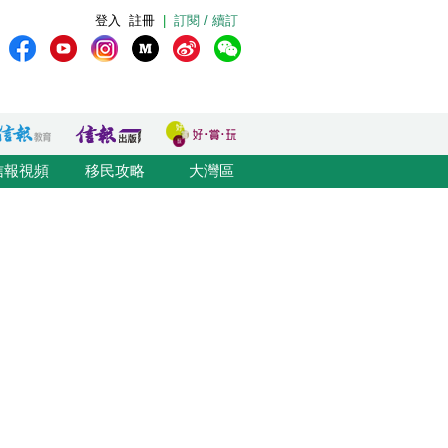
登入
註冊
|
訂閱 / 續訂
信報視頻
移民攻略
大灣區