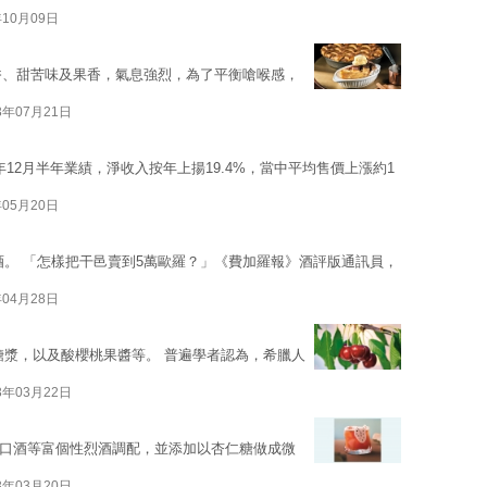
年10月09日
香、甜苦味及果香，氣息強烈，為了平衡嗆喉感，
3年07月21日
2年12月半年業績，淨收入按年上揚19.4%，當中平均售價上漲約1
年05月20日
酒。 「怎樣把干邑賣到5萬歐羅？」《費加羅報》酒評版通訊員，
年04月28日
糖漿，以及酸櫻桃果醬等。 普遍學者認為，希臘人
3年03月22日
口酒等富個性烈酒調配，並添加以杏仁糖做成微
3年03月20日