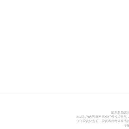
股票及指數
本網站的內容概不構成任何投資意見
任何投資決定前，投資者應考慮產品
準