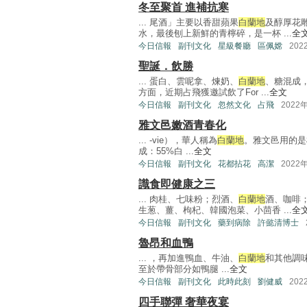
冬至聚首 進補抗寒
... 尾酒」主要以香甜蘋果
白蘭地
及醇厚花
水，最後刨上新鮮的青檸碎，是一杯 ...
全
今日信報
副刊文化
星級餐廳
區佩嫦
202
聖誕．飲勝
... 蛋白、雲呢拿、煉奶、
白蘭地
、糖混成
方面，近期占飛獲邀試飲了For ...
全文
今日信報
副刊文化
忽然文化
占飛
2022
雅文邑嫩酒青春化
... -vie），華人稱為
白蘭地
。雅文邑用的是
成：55%白 ...
全文
今日信報
副刊文化
花都拈花
高潔
2022
識食即健康之三
... 肉桂、七味粉；烈酒、
白蘭地
酒、咖啡
生葱、薑、枸杞、韓國泡菜、小茴香 ...
全
今日信報
副刊文化
藥到病除
許懿清博士
魯昂和血鴨
... ，再加進鴨血、牛油、
白蘭地
和其他調
至於帶骨部分如鴨腿 ...
全文
今日信報
副刊文化
此時此刻
劉健威
202
四手聯彈 奢華夜宴