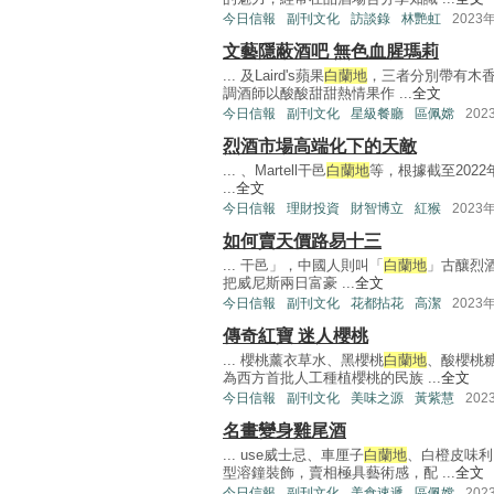
今日信報
副刊文化
訪談錄
林艷虹
2023
文藝隱蔽酒吧 無色血腥瑪莉
... 及Laird's蘋果
白蘭地
，三者分別帶有木
調酒師以酸酸甜甜熱情果作 ...
全文
今日信報
副刊文化
星級餐廳
區佩嫦
202
烈酒市場高端化下的天敵
... 、Martell干邑
白蘭地
等，根據截至202
...
全文
今日信報
理財投資
財智博立
紅猴
2023
如何賣天價路易十三
... 干邑」，中國人則叫「
白蘭地
」古釀烈
把威尼斯兩日富豪 ...
全文
今日信報
副刊文化
花都拈花
高潔
2023
傳奇紅寶 迷人櫻桃
... 櫻桃薰衣草水、黑櫻桃
白蘭地
、酸櫻桃
為西方首批人工種植櫻桃的民族 ...
全文
今日信報
副刊文化
美味之源
黃紫慧
202
名畫變身雞尾酒
... use威士忌、車厘子
白蘭地
、白橙皮味利
型溶鐘裝飾，賣相極具藝術感，配 ...
全文
今日信報
副刊文化
美食速遞
區佩嫦
202