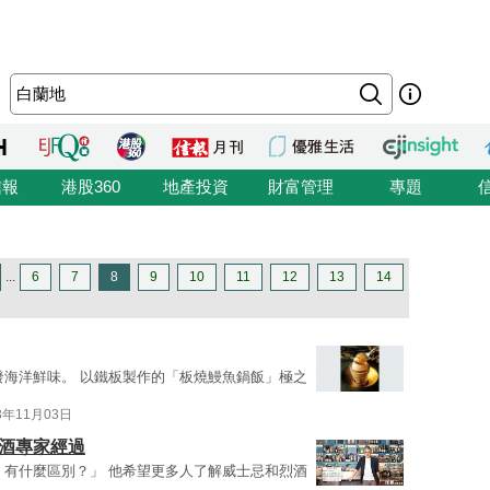
信報
港股360
地產投資
財富管理
專題
...
6
7
8
9
10
11
12
13
14
發海洋鮮味。 以鐵板製作的「板燒鰻魚鍋飯」極之
3年11月03日
烈酒專家經過
，有什麼區別？」 他希望更多人了解威士忌和烈酒