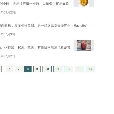
煮4小時，去皮後再燉一小時，以確保牛尾皮肉軟
文
2年09月23日
肉鮮味，反而相得益彰。另一頭盤為堂弄燒芝士（Raclette），
2年07月30日
酒、伏特加、冧酒、氈酒，有說日本清酒也算是其
文
2年07月21日
...
6
7
8
9
10
11
12
13
14