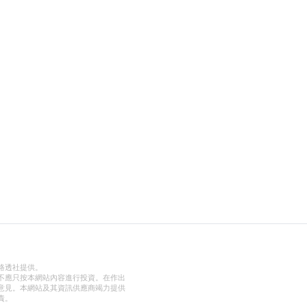
路透社提供。
不應只按本網站內容進行投資。在作出
意見。本網站及其資訊供應商竭力提供
責。