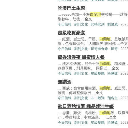
吃澳門土生菜
... resso再加一小杯
白蘭地
交替喝——以前
別數年，劫後 ...
全文
今日信報
副刊文化
此時此刻
劉健威
202
超級吃貨豪宴
... 紅酒、威士忌、干邑、
白蘭地
。是晚飯
鮑，色香味俱全。 大開眼界 說回佛 ...
全文
今日信報
副刊文化
班哥有食緣
班哥
202
馨香浪漫夜 甜蜜情人餐
... 桃木冷煙熏，混合干邑
白蘭地
、糖和鹽，
燕麥享用，別具風味。 同樣以 ...
全文
今日信報
副刊文化
星級餐廳
區佩嫦
202
無謂酒
... 而成；也會使用白酒、
白蘭地
、威士忌
發明，傳遍整個歐洲 ...
全文
今日信報
副刊文化
非一般翔
翔名生
202
歐日酒館情調 極品醬汁生蠔
... 忌廉、雞蛋、肉桂粉、
白蘭地
等，以攝氏
汁，香甜無比，幸福滿滿。 ...
全文
今日信報
副刊文化
星級餐廳
區佩嫦
202