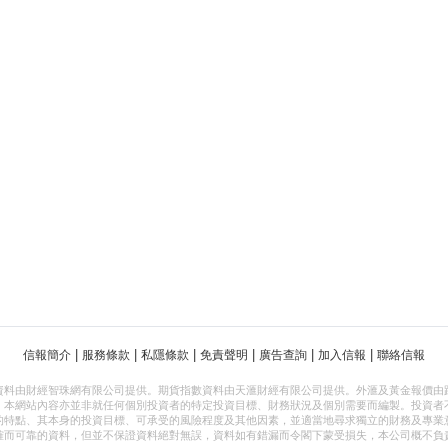
|
|
|
|
|
|
信報簡介
服務條款
私隱條款
免責聲明
廣告查詢
加入信報
聯絡信報
資料由財經智珠網有限公司提供。期貨指數資料由天滙財經有限公司提供。外滙及黃金報價由
，本網站內容亦並非就任何個別投資者的特定投資目標、財務狀況及個別需要而編製。投資者
的特點、其本身的投資目標、可承受的風險程度及其他因素，並適當地尋求獨立的財務及專業
確而可靠的資料，但並不保證資料絕對無誤，資料如有錯漏而令閣下蒙受損失，本公司概不負