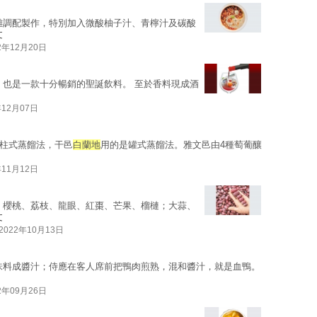
雕調配製作，特別加入微酸柚子汁、青檸汁及碳酸
文
2年12月20日
，也是一款十分暢銷的聖誕飲料。 至於香料現成酒
年12月07日
柱式蒸餾法，干邑
白蘭地
用的是罐式蒸餾法。雅文邑由4種萄葡釀
年11月12日
；櫻桃、荔枝、龍眼、紅棗、芒果、榴槤；大蒜、
文
2022年10月13日
味料成醬汁；侍應在客人席前把鴨肉煎熟，混和醬汁，就是血鴨。
2年09月26日