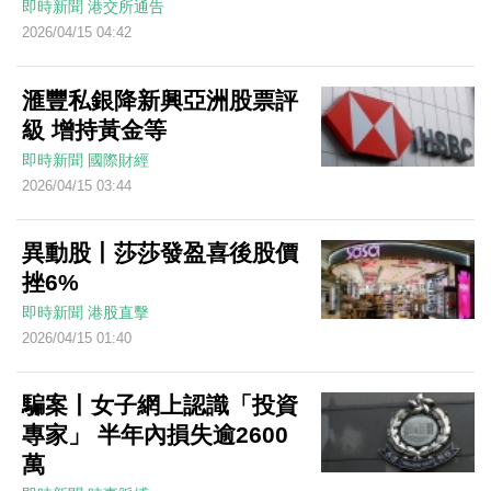
即時新聞
港交所通告
2026/04/15 04:42
滙豐私銀降新興亞洲股票評
級 增持黃金等
即時新聞
國際財經
2026/04/15 03:44
異動股丨莎莎發盈喜後股價
挫6%
即時新聞
港股直擊
2026/04/15 01:40
騙案丨女子網上認識「投資
專家」 半年內損失逾2600
萬