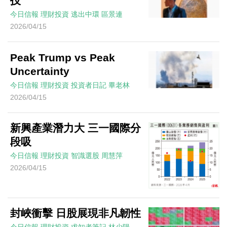
技
今日信報
理財投資
逃出中環
區景連
2026/04/15
Peak Trump vs Peak
Uncertainty
今日信報
理財投資
投資者日記
畢老林
2026/04/15
新興產業潛力大 三一國際分
段吸
今日信報
理財投資
智識選股
周慧萍
2026/04/15
封峽衝擊 日股展現非凡韌性