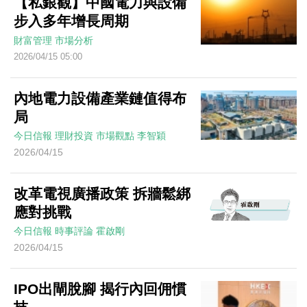
【私銀觀】中國電力與設備
步入多年增長周期
財富管理
市場分析
2026/04/15 05:00
內地電力設備產業鏈值得布
局
今日信報
理財投資
市場觀點
李智穎
2026/04/15
改革電視廣播政策 拆牆鬆綁
應對挑戰
今日信報
時事評論
霍啟剛
2026/04/15
IPO出閘脫腳 揭行內回佣慣