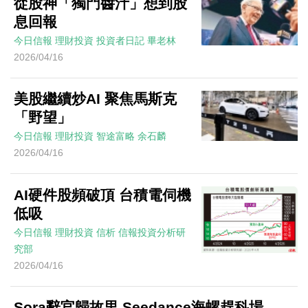
從股神「獨門醬汁」想到股
息回報
今日信報
理財投資
投資者日記
畢老林
2026/04/16
美股繼續炒AI 聚焦馬斯克
「野望」
今日信報
理財投資
智途富略
余石麟
2026/04/16
AI硬件股頻破頂 台積電伺機
低吸
今日信報
理財投資
信析
信報投資分析研
究部
2026/04/16
Sora辭官歸故里 Seedance海螺趕科場