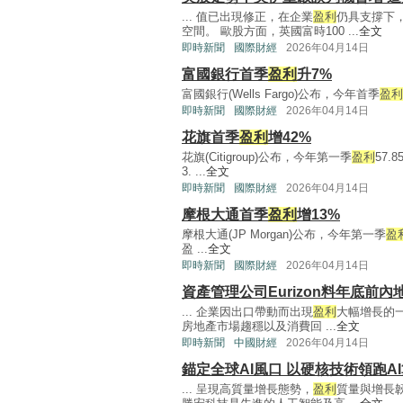
... 值已出現修正，在企業
盈利
仍具支撐下
空間。 歐股方面，英國富時100 ...
全文
即時新聞
國際財經
2026年04月14日
富國銀行首季
盈利
升7%
富國銀行(Wells Fargo)公布，今年首季
盈利
即時新聞
國際財經
2026年04月14日
花旗首季
盈利
增42%
花旗(Citigroup)公布，今年第一季
盈利
57.
3. ...
全文
即時新聞
國際財經
2026年04月14日
摩根大通首季
盈利
增13%
摩根大通(JP Morgan)公布，今年第一季
盈
盈 ...
全文
即時新聞
國際財經
2026年04月14日
資產管理公司Eurizon料年底前
... 企業因出口帶動而出現
盈利
大幅增長的一
房地產市場趨穩以及消費回 ...
全文
即時新聞
中國財經
2026年04月14日
錨定全球AI風口 以硬核技術領跑A
... 呈現高質量增長態勢，
盈利
質量與增長