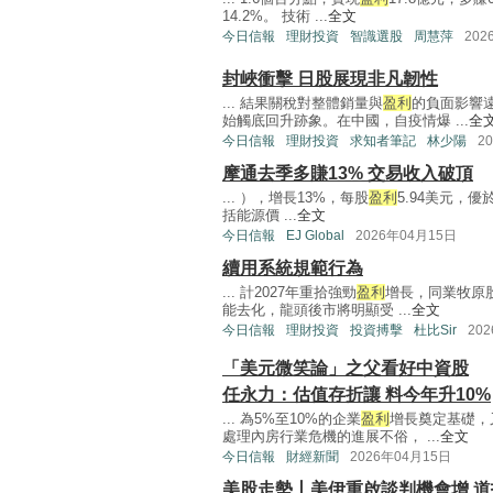
14.2%。 技術 ...
全文
今日信報
理財投資
智識選股
周慧萍
202
封峽衝擊 日股展現非凡韌性
... 結果關稅對整體銷量與
盈利
的負面影響
始觸底回升跡象。在中國，自疫情爆 ...
全
今日信報
理財投資
求知者筆記
林少陽
2
摩通去季多賺13% 交易收入破頂
... ），增長13%，每股
盈利
5.94美元，
括能源價 ...
全文
今日信報
EJ Global
2026年04月15日
續用系統規範行為
... 計2027年重拾強勁
盈利
增長，同業牧原股
能去化，龍頭後市將明顯受 ...
全文
今日信報
理財投資
投資搏擊
杜比Sir
20
「美元微笑論」之父看好中資股
任永力：估值存折讓 料今年升10%
... 為5%至10%的企業
盈利
增長奠定基礎，
處理內房行業危機的進展不俗， ...
全文
今日信報
財經新聞
2026年04月15日
美股走勢丨美伊重啟談判機會增 道