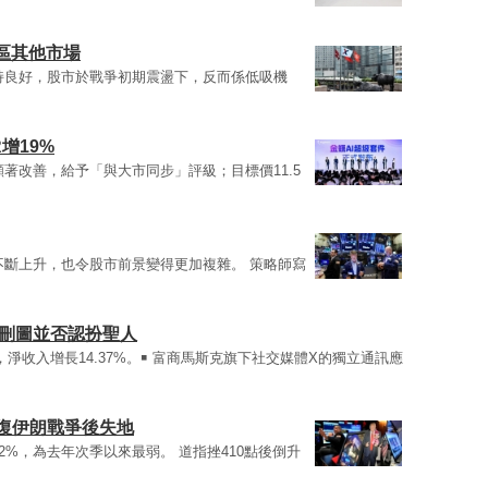
區其他市場
持良好，股市於戰爭初期震盪下，反而係低吸機
增19%
著改善，給予「與大市同步」評級；目標價11.5
不斷上升，也令股市前景變得更加複雜。 策略師寫
普刪圖並否認扮聖人
%，淨收入增長14.37%。￭ 富商馬斯克旗下社交媒體X的獨立通訊應
收復伊朗戰爭後失地
2%，為去年次季以來最弱。 道指挫410點後倒升