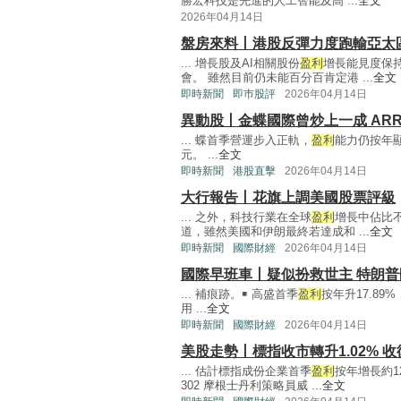
勝宏科技是先進的人工智能及高 ...
全文
2026年04月14日
盤房來料丨港股反彈力度跑輸亞太
... 增長股及AI相關股份
盈利
增長能見度保
會。 雖然目前仍未能百分百肯定港 ...
全文
即時新聞
即巿股評
2026年04月14日
異動股丨金蝶國際曾炒上一成 ARR
... 蝶首季營運步入正軌，
盈利
能力仍按年顯
元。 ...
全文
即時新聞
港股直擊
2026年04月14日
大行報告丨花旗上調美國股票評級
... 之外，科技行業在全球
盈利
增長中佔比
道，雖然美國和伊朗最終若達成和 ...
全文
即時新聞
國際財經
2026年04月14日
國際早班車丨疑似扮救世主 特朗
... 補痕跡。￭ 高盛首季
盈利
按年升17.89
用 ...
全文
即時新聞
國際財經
2026年04月14日
美股走勢丨標指收市轉升1.02% 
... 估計標指成份企業首季
盈利
按年增長約1
302 摩根士丹利策略員威 ...
全文