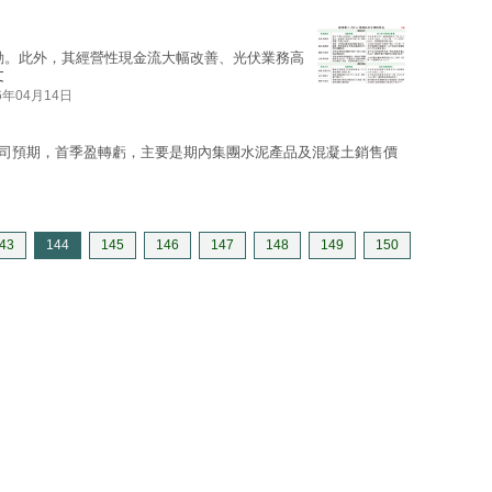
動。此外，其經營性現金流大幅改善、光伏業務高
文
6年04月14日
該公司預期，首季盈轉虧，主要是期內集團水泥產品及混凝土銷售價
43
144
145
146
147
148
149
150