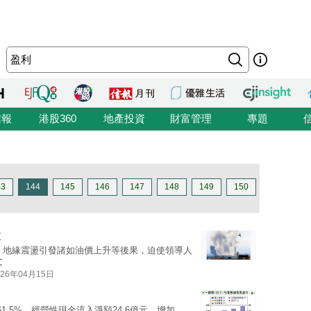
信報
港股360
地產投資
財富管理
專題
43
144
145
146
147
148
149
150
y
、地緣震盪引發諸如油價上升等後果，迫使領導人
文
026年04月15日
61.5%，經營性現金流入淨額24.6億元，增加