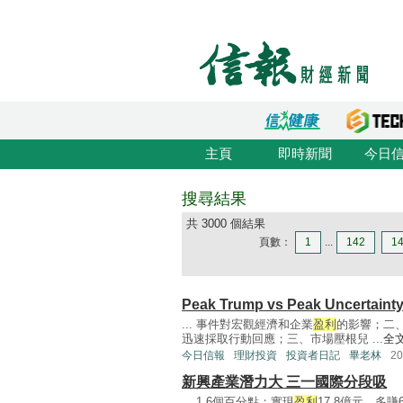
主頁
即時新聞
今日
搜尋結果
共 3000 個結果
頁數：
1
...
142
1
Peak Trump vs Peak Uncertaint
... 事件對宏觀經濟和企業
盈利
的影響；二
迅速採取行動回應；三、市場壓根兒 ...
全
今日信報
理財投資
投資者日記
畢老林
2
新興產業潛力大 三一國際分段吸
... 1.6個百分點；實現
盈利
17.8億元，多賺