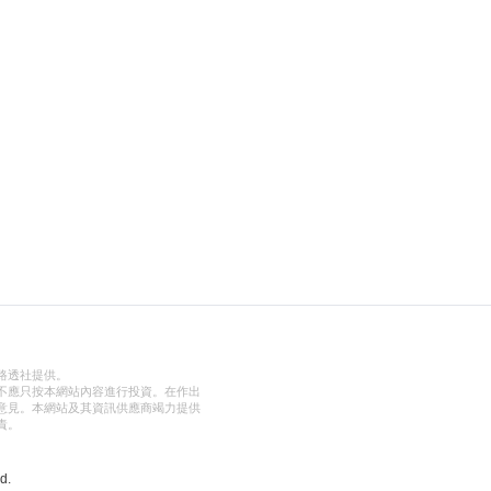
路透社提供。
不應只按本網站內容進行投資。在作出
意見。本網站及其資訊供應商竭力提供
責。
d.