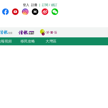
登入
註冊
|
訂閱 / 續訂
信報視頻
移民攻略
大灣區