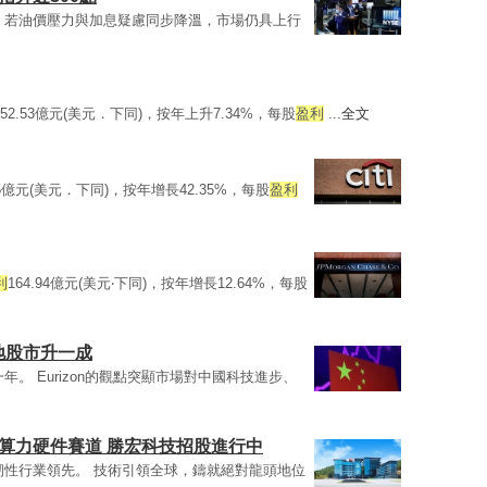
，若油價壓力與加息疑慮同步降溫，市場仍具上行
52.53億元(美元．下同)，按年上升7.34%，每股
盈利
...
全文
85億元(美元．下同)，按年增長42.35%，每股
盈利
利
164.94億元(美元‧下同)，按年增長12.64%，每股
內地股市升一成
年。 Eurizon的觀點突顯市場對中國科技進步、
I算力硬件賽道 勝宏科技招股進行中
韌性行業領先。 技術引領全球，鑄就絕對龍頭地位