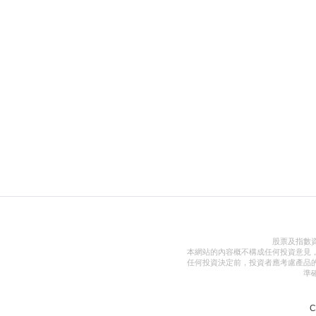
股票及指數
本網站的內容概不構成任何投資意見
任何投資決定前，投資者應考慮產品
準
C