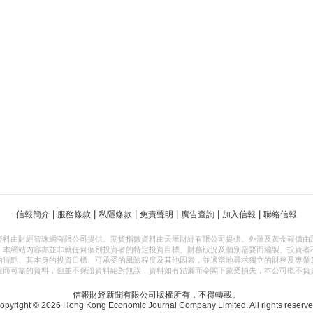
|
|
|
|
|
|
信報簡介
服務條款
私隱條款
免責聲明
廣告查詢
加入信報
聯絡信報
資料由財經智珠網有限公司提供。期貨指數資料由天滙財經有限公司提供。外滙及黃金報價由
，本網站內容亦並非就任何個別投資者的特定投資目標、財務狀況及個別需要而編製。投資者
的特點、其本身的投資目標、可承受的風險程度及其他因素，並適當地尋求獨立的財務及專業
確而可靠的資料，但並不保證資料絕對無誤，資料如有錯漏而令閣下蒙受損失，本公司概不負
信報財經新聞有限公司版權所有，不得轉載。
opyright © 2026 Hong Kong Economic Journal Company Limited. All rights reserve