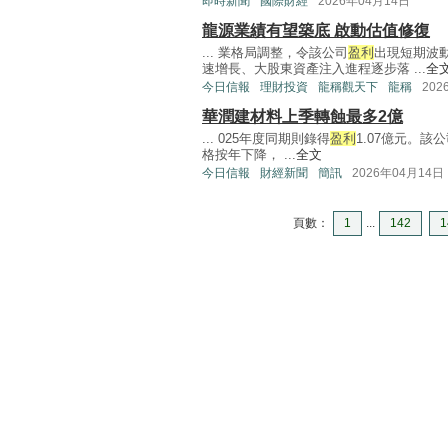
即時新聞
國際財經
2026年04月14日
龍源業績有望築底 啟動估值修復
... 業格局調整，令該公司
盈利
出現短期波
速增長、大股東資產注入進程逐步落 ...
全
今日信報
理財投資
龍稱觀天下
龍稱
202
華潤建材料上季轉蝕最多2億
... 025年度同期則錄得
盈利
1.07億元。
格按年下降， ...
全文
今日信報
財經新聞
簡訊
2026年04月14日
頁數：
1
...
142
1