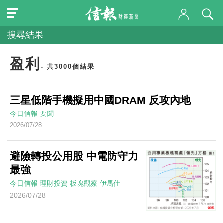
搜尋結果
盈利
- 共3000個結果
三星低階手機擬用中國DRAM 反攻內地
今日信報
要聞
2026/07/28
避險轉投公用股 中電防守力
最強
今日信報
理財投資
板塊觀察
伊馬仕
2026/07/28