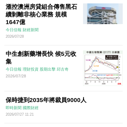
滙控澳洲房貸組合傳售黑石
續剝離非核心業務 規模
1647億
今日信報
財經新聞
2026/07/28
中生創新藥增長快 候5元收
集
今日信報
理財投資
股期出擊
邱古奇
2026/07/28
保時捷到2035年將裁員9000人
即時新聞
國際財經
2026/07/27 11:21