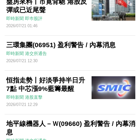
盤房來料丨市寛背馳 港股反
彈或已近尾聲
即時新聞
即巿股評
2026/07/21 01:46
三環集團(06951) 盈利警告 / 內幕消息
即時新聞
港交所通告
2026/07/21 12:30
恒指走勢丨好淡爭持半日升
7點 中芯漲9%藍籌最醒
即時新聞
港股直擊
2026/07/21 12:29
地平線機器人－Ｗ(09660) 盈利警告 / 內幕消
息