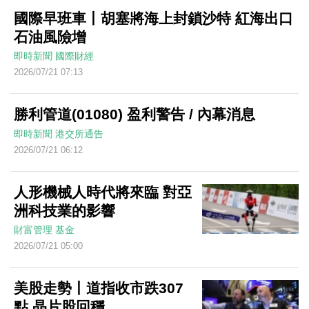
國際早班車丨胡塞將海上封鎖沙特 紅海出口
石油風險增
即時新聞
國際財經
2026/07/21 07:13
勝利管道(01080) 盈利警告 / 內幕消息
即時新聞
港交所通告
2026/07/21 06:12
人形機械人時代將來臨 對亞
洲科技業的影響
財富管理
基金
2026/07/21 05:00
美股走勢丨道指收市跌307
點 晶片股回穩