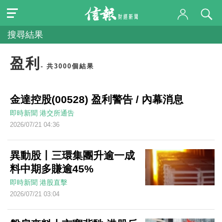
搜尋結果
盈利
- 共3000個結果
金達控股(00528) 盈利警告 / 內幕消息
即時新聞
港交所通告
2026/07/21 04:36
異動股丨三環集團升逾一成
料中期多賺逾45%
即時新聞
港股直擊
2026/07/21 03:04