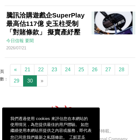
騰訊洽購遊戲企SuperPlay
最高估117億 史玉柱受制
「對賭條款」 擬賣產紓壓
今日信報
要聞
2026/07/21
«
21
22
23
24
25
26
27
28
頁
數：
29
30
»
我們透過使用 cookies 來評估您在本網站的
使用情況，為您提供最佳的用戶體驗。 如您
繼續使用本網站所提供之內容或服務，即代表
信報財經新聞有限公司版權所有，不得轉載。
您已同意我們最新之私隱條款。
了解更多
Copyright © 2026 Hong Kong Economic Journal Company