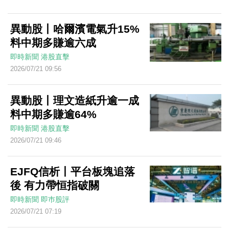
異動股丨哈爾濱電氣升15%
料中期多賺逾六成
即時新聞
港股直擊
2026/07/21 09:56
異動股丨理文造紙升逾一成
料中期多賺逾64%
即時新聞
港股直擊
2026/07/21 09:46
EJFQ信析丨平台板塊追落
後 有力帶恒指破關
即時新聞
即巿股評
2026/07/21 07:19