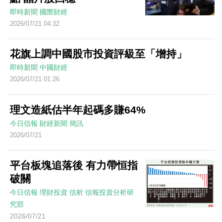
即時新聞
國際財經
2026/07/21 04:32
花旗上調中國股市投資評級至「增持」
即時新聞
中國財經
2026/07/21 01:26
理文造紙估半年起碼多賺64%
今日信報
財經新聞
簡訊
2026/07/21
平台板塊追落後 有力帶恒指
破關
今日信報
理財投資
信析
信報投資分析研
究部
2026/07/21