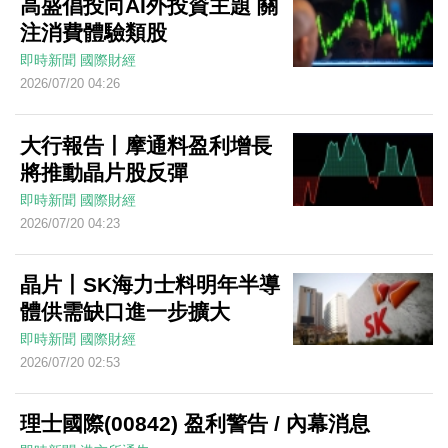
高盛倡投向AI外投資主題 關
注消費體驗類股
即時新聞
國際財經
2026/07/20 04:26
大行報告丨摩通料盈利增長
將推動晶片股反彈
即時新聞
國際財經
2026/07/20 04:23
晶片丨SK海力士料明年半導
體供需缺口進一步擴大
即時新聞
國際財經
2026/07/20 02:53
理士國際(00842) 盈利警告 / 內幕消息