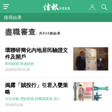
搜尋結果
盡職審查
- 共834個結果
環聯研簡化內地居民驗證文
件及開戶
即時新聞
香港財經
2018/01/30 03:45
揭露「賊投行」引君入甕策
略
今日信報
理財投資
財圈識真假
高仁
2018/01/29