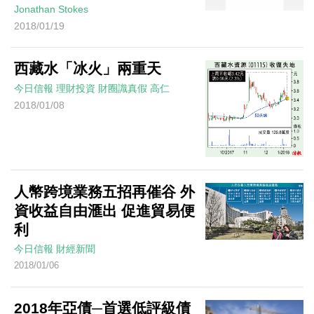
Jonathan Stokes
2018/01/19
西藏水「冰火」兩重天
今日信報
理財投資
財圈識真假
高仁
2018/01/08
人幣跨境業務五招再催谷 外
資收益自由滙出 促進貿易便
利
今日信報
財經新聞
2018/01/06
2018年亞債─首選低評級債