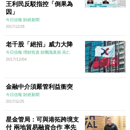
王利民反駁指控「倒果為
因」
今日信報
財經新聞
2017/12/28
老千股「絕招」威力大降
今日信報
理財投資
財圈識真假
高仁
2017/12/04
金融中介須嚴管利益衝突
今日信報
財經新聞
2017/11/25
星金管局：可與港拓跨境支
付 兩地貿易融資合作 率先