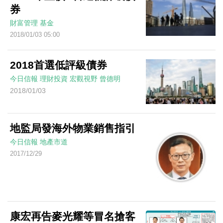
券
財富管理
基金
2018/01/03 05:00
2018首選低評級債券
今日信報
理財投資
宏觀視野
曾德明
2018/01/03
地監局發海外物業銷售指引
今日信報
地產市道
2017/12/29
康宏再告麥光耀等冒名搶客