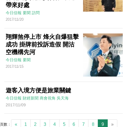
帶來好處
今日信報
要聞
訪問
2017/11/20
翔輝煞停上市 烽火自爆狙擊
成功 掛牌前投訴造假 開沽
空機構先河
今日信報
要聞
2017/11/15
遊客入境方便是旅業關鍵
今日信報
財經新聞
商會視角
吳天海
2017/11/09
«
1
2
3
4
5
6
7
8
9
»
頁數：