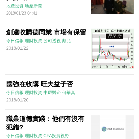
地產投資
地產新聞
2018/01/23 04:41
創達收購德同業 市場有保留
今日信報
理財投資
公司透視
戴兆
2018/01/22
國強在收購 旺夫益子否
今日信報
理財投資
中環醫企
何華真
2018/01/20
職業道德實踐：他們有沒有
犯錯?
今日信報
理財投資
CFA投資視野