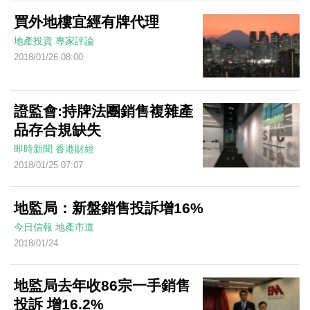
買外地樓宜經有牌代理
地產投資
專家評論
2018/01/26 08:00
證監會:持牌法團銷售複雜產
品存合規缺失
即時新聞
香港財經
2018/01/25 07:07
地監局：新盤銷售投訴增16%
今日信報
地產市道
2018/01/24
地監局去年收86宗一手銷售
投訴 增16.2%