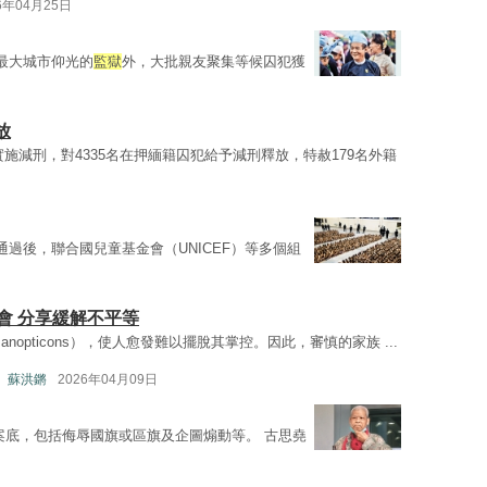
6年04月25日
最大城市仰光的
監獄
外，大批親友聚集等候囚犯獲
放
施減刑，對4335名在押緬籍囚犯給予減刑釋放，特赦179名外籍
通過後，聯合國兒童基金會（UNICEF）等多個組
會 分享緩解不平等
al Panopticons），使人愈發難以擺脫其掌控。因此，審慎的家族 ...
us、蘇洪鏘
2026年04月09日
案底，包括侮辱國旗或區旗及企圖煽動等。 古思堯