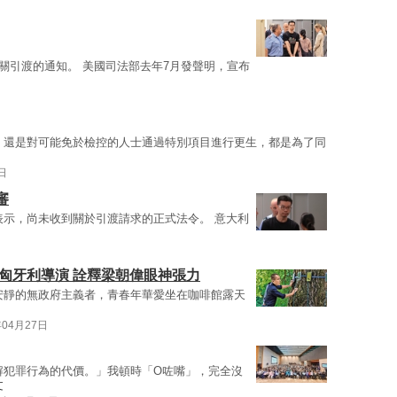
關引渡的通知。 美國司法部去年7月發聲明，宣布
，還是對可能免於檢控的人士通過特別項目進行更生，都是為了同
日
審
表示，尚未收到關於引渡請求的正式法令。 意大利
匈牙利導演 詮釋梁朝偉眼神張力
安靜的無政府主義者，青春年華愛坐在咖啡館露天
年04月27日
解犯罪行為的代價。」我頓時「O咗嘴」，完全沒
文