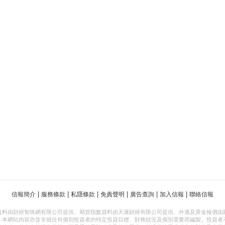
|
|
|
|
|
|
信報簡介
服務條款
私隱條款
免責聲明
廣告查詢
加入信報
聯絡信報
資料由財經智珠網有限公司提供。期貨指數資料由天滙財經有限公司提供。外滙及黃金報價由
，本網站內容亦並非就任何個別投資者的特定投資目標、財務狀況及個別需要而編製。投資者