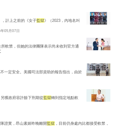
5》，計上之前的《女子
監獄
》（2023，內地名叫
6年05月07日
住所軟禁，但她的法律團隊表示尚未收到官方通
文
犯不一定安全。美國司法部資助的報告指出，由於
，另獲政府容許餘下刑期從
監獄
轉到指定地點軟
團隊證實，昂山素姬昨晚離開
監獄
，目前仍身處內比都接受軟禁，