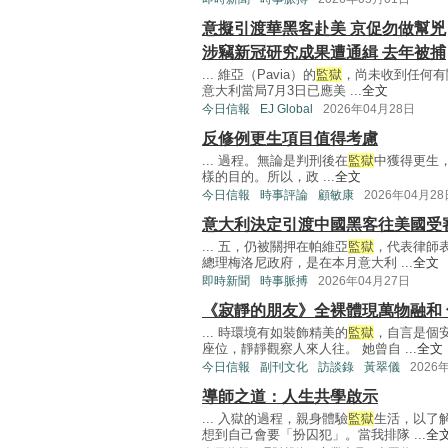
意擬引渡華黑客赴美 京促勿做幫兇
涉竊新冠研究成果遭通緝 去年被捕
... 維亞（Pavia）的
監獄
，尚未收到任何有
意大利當局7月3日已應美 ...
全文
今日信報
EJ Global
2026年04月28日
反修例更生項目值得考慮
... 過程。無論是判刑後在
監獄
中獲得更生
樣的目的。所以，政 ...
全文
今日信報
時事評論
顧敏康
2026年04月28
意大利決定引渡中國黑客往美國受
... 五，仍被關押在帕維亞
監獄
，代表律師
總理梅洛尼政府，是在本月意大利 ...
全文
即時新聞
時事脈搏
2026年04月27日
《寂靜的朋友》全裸體現萬物融和 
... 時環境有如裝飾精美的
監獄
，自言是個
座位，靜靜觀察人來人往。 她曾自 ...
全文
今日信報
副刊文化
訪談錄
黃翠儀
2026
導師之道：人生共學啟示
... 入獄的過程，親身體驗
監獄
生活，以了
想到自己會要「扮囚犯」。當我排隊 ...
全