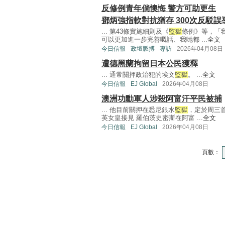
反修例青年倘懊悔 警方可助更生
鄧炳強指軟對抗猶存 300次反駁誤
... 第43條實施細則及《
監獄
條例》等，「
可以更加進一步完善嘅話、我哋都 ...
全文
今日信報
政壇脈搏
專訪
2026年04月08日
遭德黑蘭拘留日本公民獲釋
... 通常關押政治犯的埃文
監獄
。 ...
全文
今日信報
EJ Global
2026年04月08日
澳洲功勳軍人涉殺阿富汗平民被捕
... 他目前關押在悉尼銀水
監獄
，定於周三
英女皇接見 羅伯茨史密斯在阿富 ...
全文
今日信報
EJ Global
2026年04月08日
頁數：