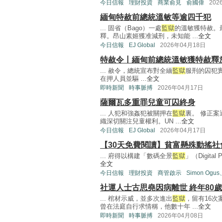
今日信報
理財投資
商業俞見
俞國偉
202
緬甸特赦前總統溫敏等逾四千犯
... 固省（Bago）一處
監獄
的溫敏獲特赦。
釋。昂山素姬獲准減刑，未知能 ...
全文
今日信報
EJ Global
2026年04月18日
特赦令丨緬甸前總統溫敏獲特赦釋
... 赦令，總統宣布對全緬
監獄
服刑的囚犯實
在押人員並驅 ...
全文
即時新聞
時事脈搏
2026年04月17日
薩爾瓦多重罪兒童可囚終身
... 人犯和強姦犯被關押在
監獄
裏。 修正案
織深切關注兒童權利。UN ...
全文
今日信報
EJ Global
2026年04月17日
【30天免費閱讀】貧富懸殊動搖社
... 府得以構建「數碼全景
監獄
」（Digit
全文
今日信報
理財投資
商管啟示
Simon Og
社運人士古思堯因病離世 終年80歲
... 棺材示威，並多次進出
監獄
，留有16次
曾在法庭自行求情稱，他數十年 ...
全文
即時新聞
時事脈搏
2026年04月08日