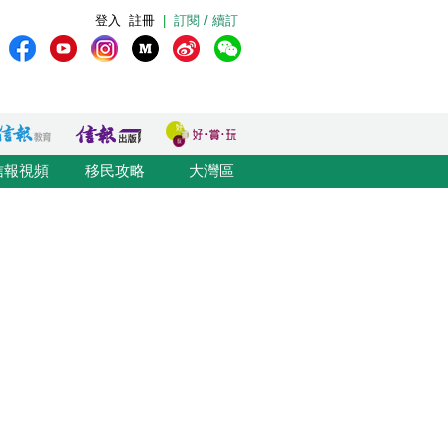
登入
註冊
|
訂閱 / 續訂
信報視頻
移民攻略
大灣區