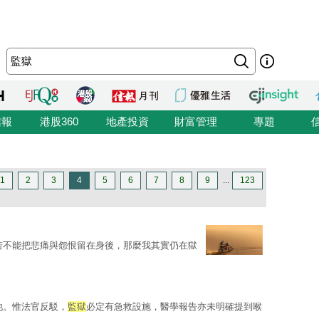
信報
港股360
地產投資
財富管理
專題
1
2
3
4
5
6
7
8
9
...
123
若不能把悲痛與怨恨留在身後，那麼我其實仍在獄
他。惟法官反駁，
監獄
必定有急救設施，醫學報告亦未明確提到喉