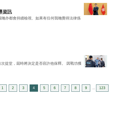
導資訊
我哋亦都會持續檢視、如果有任何我哋覺得法律係
首次提堂，屆時將決定是否容許他保釋。 因戰功獲
1
2
3
4
5
6
7
8
9
...
123