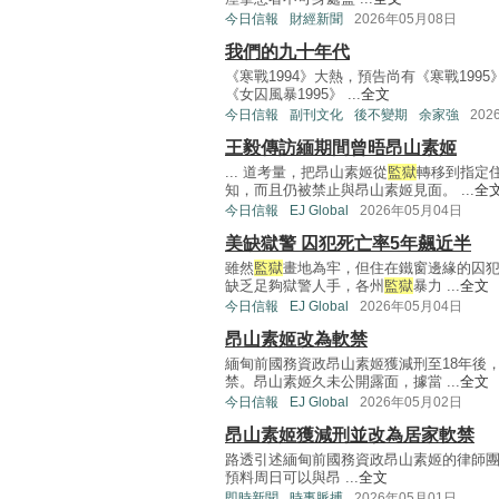
今日信報
財經新聞
2026年05月08日
我們的九十年代
《寒戰1994》大熱，預告尚有《寒戰199
《女囚風暴1995》 ...
全文
今日信報
副刊文化
後不變期
余家強
202
王毅傳訪緬期間曾晤昂山素姬
... 道考量，把昂山素姬從
監獄
轉移到指定
知，而且仍被禁止與昂山素姬見面。 ...
全
今日信報
EJ Global
2026年05月04日
美缺獄警 囚犯死亡率5年飆近半
雖然
監獄
畫地為牢，但住在鐵窗邊緣的囚
缺乏足夠獄警人手，各州
監獄
暴力 ...
全文
今日信報
EJ Global
2026年05月04日
昂山素姬改為軟禁
緬甸前國務資政昂山素姬獲減刑至18年後
禁。昂山素姬久未公開露面，據當 ...
全文
今日信報
EJ Global
2026年05月02日
昂山素姬獲減刑並改為居家軟禁
路透引述緬甸前國務資政昂山素姬的律師
預料周日可以與昂 ...
全文
即時新聞
時事脈搏
2026年05月01日