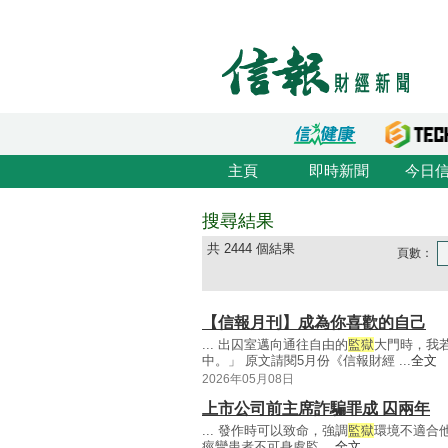
主頁
即時新聞
今日
搜尋結果
共 2444 個結果
頁數：
【信報月刊】成為你喜歡的自己
... 出囚室邁向通往自由的
監獄
大門時，我
中。」 原文請閱5月份《信報財經 ...
全文
2026年05月08日
上市公司前主席詐騙罪成 囚兩年
... 發作時可以致命，強調
監獄
環境不適合
痙攣患者不可身處監 ...
全文